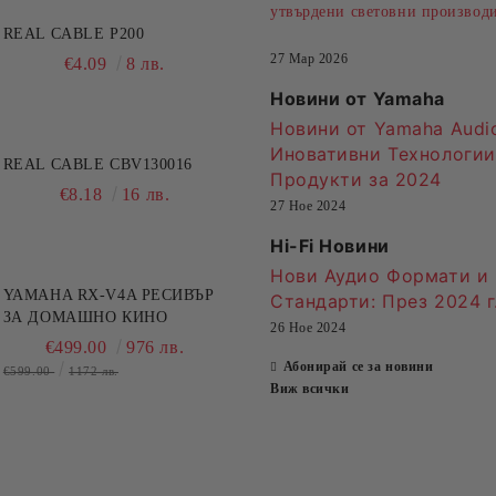
утвърдени световни производ
REAL CABLE P200
27 Мар 2026
€4.09
8 лв.
Новини от Yamaha
Новини от Yamaha Audio
Иновативни Технологии
REAL CABLE CBV130016
Продукти за 2024
€8.18
16 лв.
27 Ное 2024
Hi-Fi Новини
Нови Аудио Формати и
YAMAHA RX-V4A РЕСИВЪР
Стандарти
: През 2024 г
ЗА ДОМАШНО КИНО
26 Ное 2024
€499.00
976 лв.
Абонирай се за новини
€599.00
1172 лв.
Виж всички