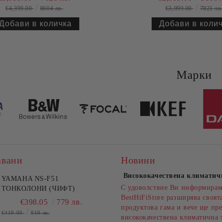
€4,399.00
8604 лв.
€3,999.00
7821 лв
Марки
авани
Новини
Висококачествена климатич
YAMAHA NS-F51
С удоволствие Ви информирам
ТОНКОЛОНИ (ЧИФТ)
BestHiFiStore разширява своят
€398.05
779 лв.
продуктова гама и вече ще пре
€419.00
819 лв.
висококачествена климатична 