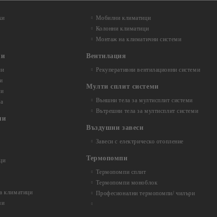
ки
Мобилни климатици
Колонни климатици
Монтаж на климатични системи
ли
Вентилация
ни
Рекуперативни вентилационни системи
и
Мулти сплит системи
ли
Външни тела за мултисплит системи
та
Вътрешни тела за мултисплит системи
ли
Въздушни завеси
Завеси с електрическо отопление
Термопомпи
ци
Термопомпи сплит
и
Термопомпи моноблок
за климатици
Професионални термопомпи/ чилъри
ми