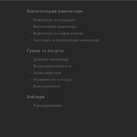
Вентилаторни конвектори
Конвектори за вграждане
Високостенни конвектори
Конвектори за открит монтаж
Аксесоари за вентилаторни конвектори
Грижа за въздуха
Домашна вентилация
Въздухопречистватели
Арома дифузери
Овлажнители за въздух
Влагоуловители
Бойлери
Термодинамични