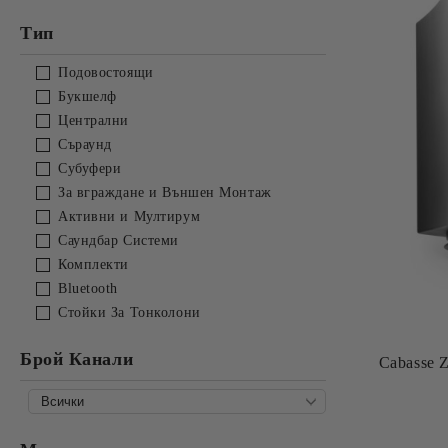
Овлажнители за въздух
Тип
Влагоуловители
Подовостоящи
Букшелф
Централни
Съраунд
Субуфери
За вграждане и Външен Монтаж
Активни и Мултирум
Саундбар Системи
Комплекти
Bluetooth
Стойки За Тонколони
Брой Канали
Cabasse 