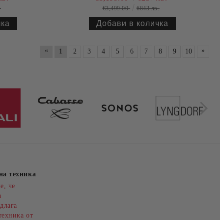
.
€3,499.00
6843 лв.
«
»
1
2
3
4
5
6
7
8
9
10
на техника
е, че
а
длага
техника от