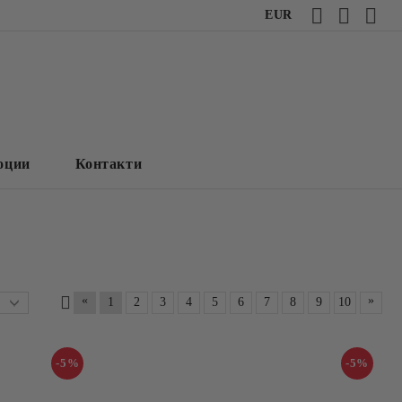
EUR
оции
Контакти
«
»
1
2
3
4
5
6
7
8
9
10
-5%
-5%