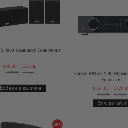
S 4800 Комплект Тонколони
€69.00
135 лв.
€149.00
291 лв.
Onkyo MUSE Y-40 Мрежо
Усилвател
€854.05
1670 л
€899.00
1758 лв.
Виж детайли
-20%