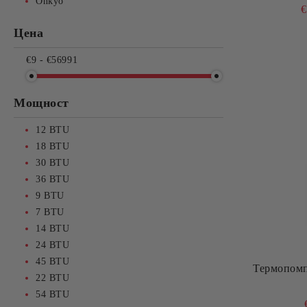
Onkyo
€
Цена
€9 - €56991
Мощност
12
BTU
18
BTU
30
BTU
36
BTU
9
BTU
7
BTU
14
BTU
24
BTU
45
BTU
Термопомп
22
BTU
54
BTU