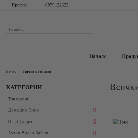
Профил
0879122622
Начало
Проду
Начало
Всички промоции
Всичк
КАТЕГОРИИ
Тонколони
Домашно Кино
Аудио Видео Рeсивъри
Hi-Fi Стерео
Многокални Усилватели
Усилватели
Аудио Видео Кабели