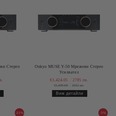
ви Стерео
Onkyo MUSE Y-50 Мрежови Стерео
Усилвател
в.
€1,424.05
2785 лв.
€1,499.00
2932 лв.
Виж детайли
-21%
-5%