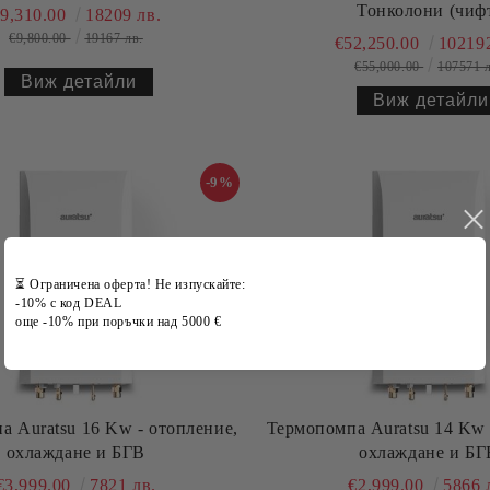
Тонколони (чиф
9,310.00
18209 лв.
€9,800.00
19167 лв.
€52,250.00
102192
€55,000.00
107571 л
Виж детайли
Виж детайли
-9%
⏳ Ограничена оферта! Не изпускайте:
-10% с код DEAL
още -10% при поръчки над 5000 €
а Auratsu 16 Kw - отопление,
Термопомпа Auratsu 14 Kw 
охлаждане и БГВ
охлаждане и БГ
€3,999.00
7821 лв.
€2,999.00
5866 