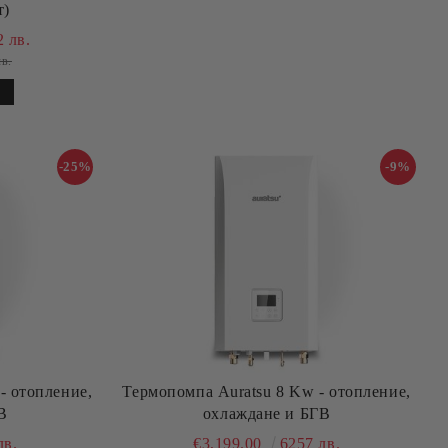
т)
 лв.
в.
-25%
-9%
- отопление,
Термопомпа Auratsu 8 Kw - отопление,
В
охлаждане и БГВ
лв.
€3,199.00
6257 лв.