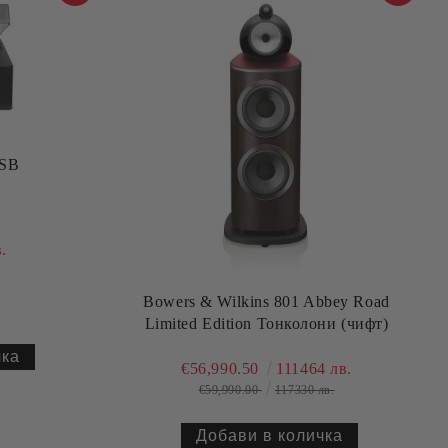
USB
.
Bowers & Wilkins 801 Abbey Road
Limited Edition Тонколони (чифт)
€56,990.50
111464 лв.
€59,990.00
117330 лв.