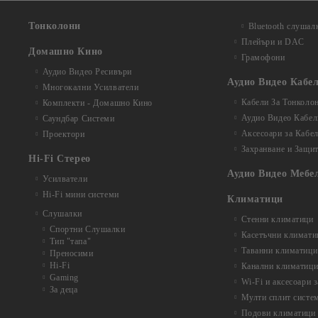
Тонколони
Bluetooth слушал
Плейъри и DAC
Домашно Кино
Грамофони
Аудио Видео Рeсивъри
Аудио Видео Кабе
Многокални Усилватели
Кабели За Тонколо
Комплекти - Домашно Кино
Аудио Видео Кабел
Саундбар Системи
Аксесоари за Кабе
Проектори
Захранване и Защи
Hi-Fi Стерео
Аудио Видео Мебе
Усилватели
Hi-Fi мини системи
Климатици
Слушалки
Стенни климатици
Спортни Слушалки
Касетъчни климати
Тип "тапа"
Таванни климатици
Преносими
Hi-Fi
Канални климатиц
Gaming
Wi-Fi и аксесоари 
За деца
Мулти сплит систе
Подови климатици