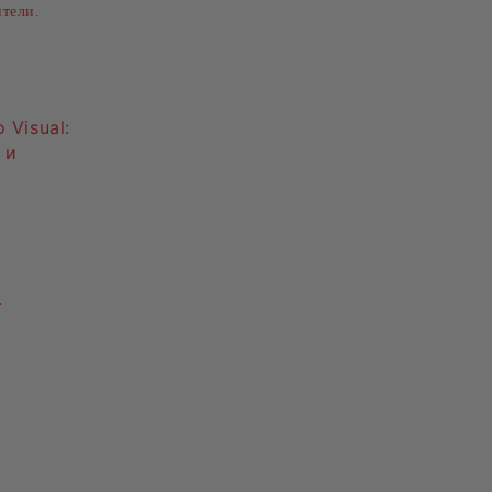
ители.
 Visual:
 и
.