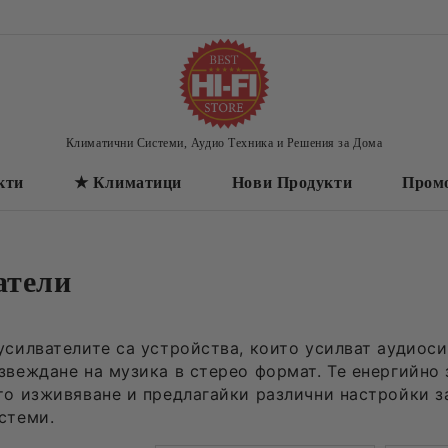
Климатични Системи, Аудио Техника и Решения за Дома
кти
★ Климатици
Нови Продукти
Пром
атели
усилвателите са устройства, които усилват аудиоси
звеждане на музика в стерео формат. Те енергийно 
то изживяване и предлагайки различни настройки з
стеми.