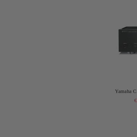
Yamaha C
€