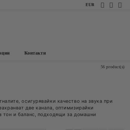
EUR
оции
Контакти
56 product(s)
гналите, осигурявайки качество на звука при
захранват две канала, оптимизирайки
а тон и баланс, подходящи за домашни