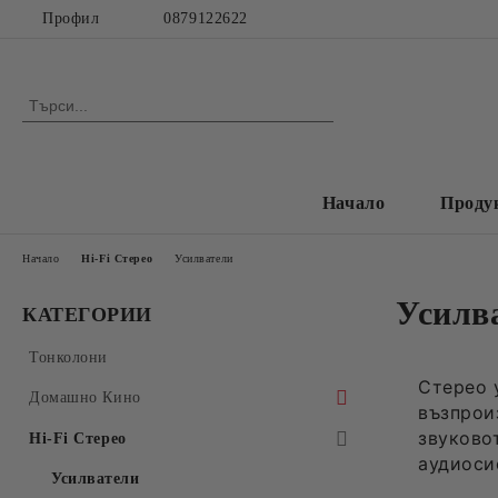
Профил
0879122622
Начало
Проду
Начало
Hi-Fi Стерео
Усилватели
Усилв
КАТЕГОРИИ
Тонколони
Стерео 
Домашно Кино
възпрои
звуково
Аудио Видео Рeсивъри
Hi-Fi Стерео
аудиоси
Многокални Усилватели
Усилватели