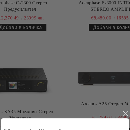
cuphase C-2300 Стерео
Accuphase E-3000 IN
Предусилвател
STEREO AMPLIF
12,270.49
23999 лв.
€8,480.00
16585 
Arcam - A25 Стерео У
 - SA35 Мрежови Стерео
€1,789.01
3499 
Усилвател
€3,476.27
6799 лв.