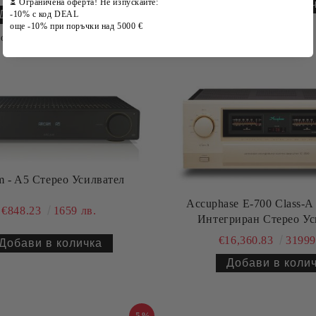
⏳ Ограничена оферта! Не изпускайте:
-10% с код DEAL
още -10% при поръчки над 5000 €
оръчай предварително
m - A5 Стерео Усилвател
Accuphase E-700 Class-A
€848.23
1659 лв.
Интегриран Стерео Ус
€16,360.83
31999
-5%