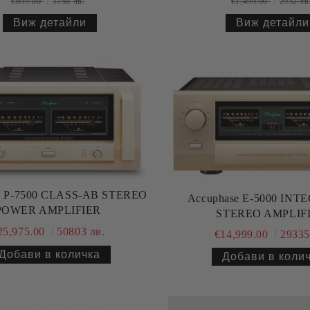
€899.00
1758 лв.
€1,499.00
2932 лв
Виж детайли
Виж детайли
e P-7500 CLASS-AB STEREO
Accuphase E-5000 IN
POWER AMPLIFIER
STEREO AMPLIF
25,975.00
50803 лв.
€14,999.00
29335