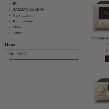
JBL
HARMAN/KARDON
Mark Levinson
JBL Synthesis
Thrax
Onkyo
Accuphas
Цена
€
€0 - €25975