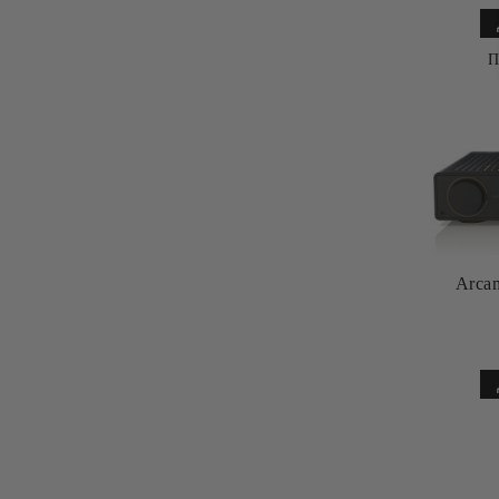
П
Arca