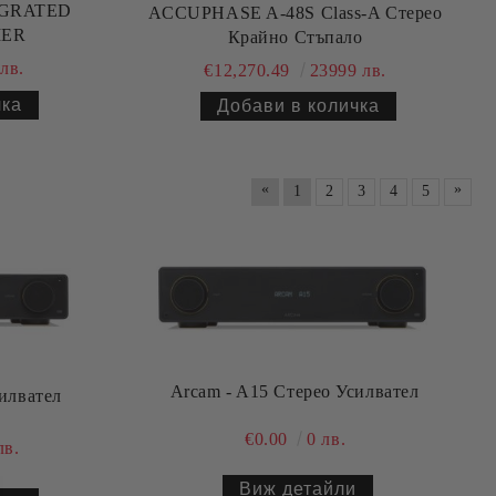
TEGRATED
ACCUPHASE A-48S Class-A Стерео
IER
Крайно Стъпало
лв.
€12,270.49
23999 лв.
«
»
1
2
3
4
5
Arcam - A15 Стерео Усилвател
силвател
€0.00
0 лв.
лв.
Виж детайли