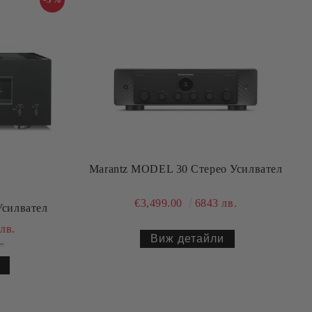
Marantz MODEL 30 Стерео Усилвател
€3,499.00
6843 лв.
Усилвател
лв.
Виж детайли
.