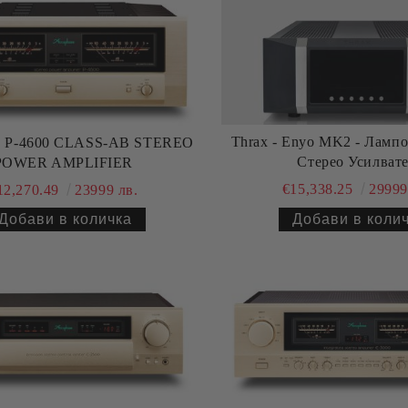
Thrax - Enyo MK2 - Ламп
e P-4600 CLASS-AB STEREO
Стерео Усилват
POWER AMPLIFIER
€15,338.25
29999
12,270.49
23999 лв.