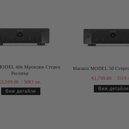
MODEL 40n Мрежови Стерео
Marantz MODEL 50 Стерео
Ресивър
€1,799.00
3519 
€2,599.00
5083 лв.
Виж детайли
Виж детайли