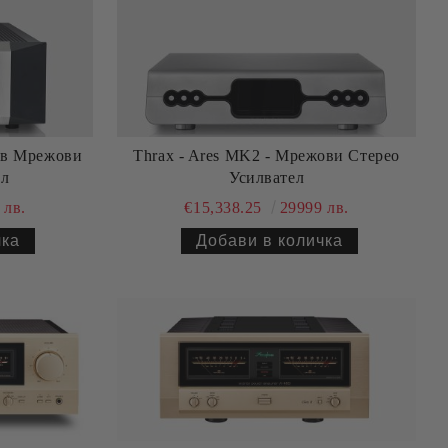
ов Мрежови
Thrax - Ares MK2 - Мрежови Стерео
ел
Усилвател
 лв.
€15,338.25
29999 лв.