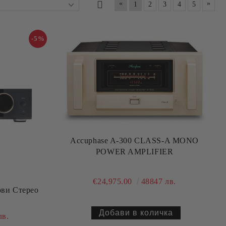
«
»
1
2
3
4
5
-5%
Accuphase A-300 CLASS-A MONO
POWER AMPLIFIER
€24,975.00
48847 лв.
ви Стерео
лв.