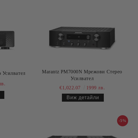
Marantz PM7000N Мрежови Стерео
 Усилвател
Усилвател
лв.
€1,022.07
1999 лв.
Виж детайли
-5%