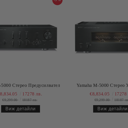
-5000 Стерео Предусилвател
Yamaha M-5000 Стерео 
8,834.05
17278 лв.
€8,834.05
17278 
€9,299.00
18187 лв.
€9,299.00
18187 лв
Виж детайли
Виж детайли