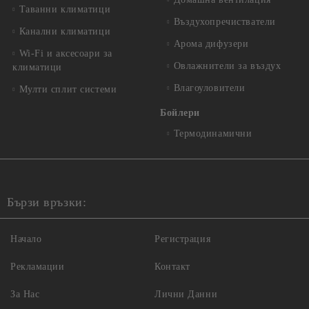
Таванни климатици
Въздухопречистватели
Канални климатици
Арома дифузери
Wi-Fi и аксесоари за
Овлажнители за въздух
климатици
Влагоуловители
Мулти сплит системи
Бойлери
Термодинамични
Бързи връзки:
Начало
Регистрация
Рекламации
Контакт
За Нас
Лични Данни