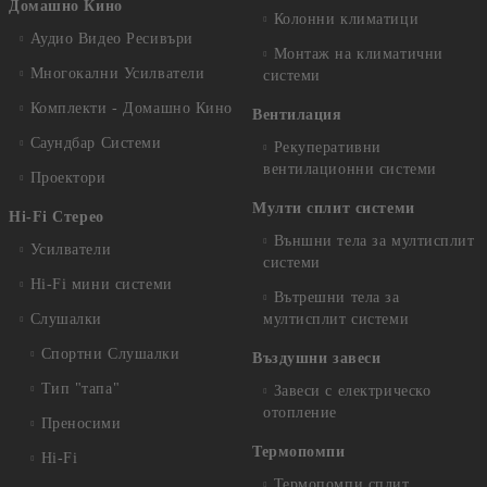
Домашно Кино
Колонни климатици
Аудио Видео Рeсивъри
Монтаж на климатични
Многокални Усилватели
системи
Комплекти - Домашно Кино
Вентилация
Саундбар Системи
Рекуперативни
вентилационни системи
Проектори
Мулти сплит системи
Hi-Fi Стерео
Външни тела за мултисплит
Усилватели
системи
Hi-Fi мини системи
Вътрешни тела за
Слушалки
мултисплит системи
Спортни Слушалки
Въздушни завеси
Тип "тапа"
Завеси с електрическо
отопление
Преносими
Термопомпи
Hi-Fi
Термопомпи сплит