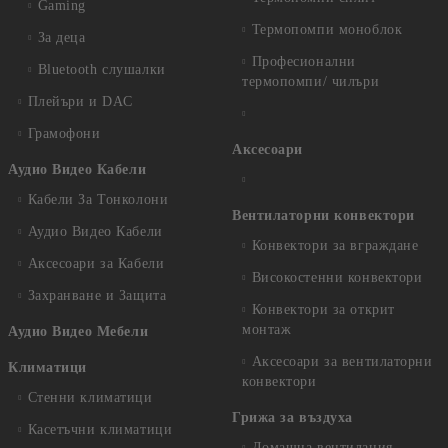
Gaming
Термопомпи моноблок
За деца
Професионални
Bluetooth слушалки
термопомпи/ чилъри
Плейъри и DAC
Грамофони
Аксесоари
Аудио Видео Кабели
Кабели За Тонколони
Вентилаторни конвектори
Аудио Видео Кабели
Конвектори за вграждане
Аксесоари за Кабели
Високостенни конвектори
Захранване и Защита
Конвектори за открит
монтаж
Аудио Видео Мебели
Аксесоари за вентилаторни
Климатици
конвектори
Стенни климатици
Грижа за въздуха
Касетъчни климатици
Домашна вентилация