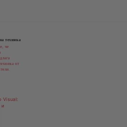
на техника
е, че
а
длага
техника от
ители.
 Visual:
 и