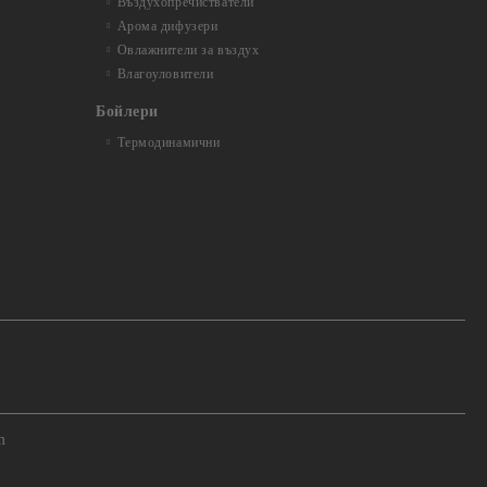
Въздухопречистватели
Арома дифузери
Овлажнители за въздух
Влагоуловители
Бойлери
Термодинамични
m