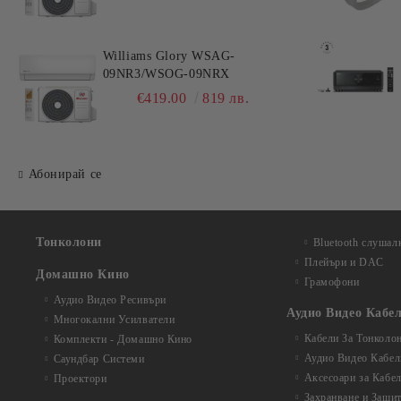
Williams Glory WSAG-
09NR3/WSOG-09NRX
€419.00
819 лв.
Абонирай се
Тонколони
Bluetooth слушал
Плейъри и DAC
Домашно Кино
Грамофони
Аудио Видео Рeсивъри
Аудио Видео Кабе
Многокални Усилватели
Кабели За Тонколо
Комплекти - Домашно Кино
Аудио Видео Кабел
Саундбар Системи
Аксесоари за Кабе
Проектори
Захранване и Защи