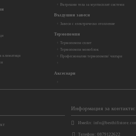
Вътрешни тела за мултисплит системи
ли
Въздушни завеси
Завеси с електрическо отопление
Термопомпи
ци
Термопомпи сплит
и
Термопомпи моноблок
за климатици
Професионални термопомпи/ чилъри
ми
Аксесоари
Информация за контакти:
Имейл:
info@besthifistore.co
укт
Телефон:
0879122622