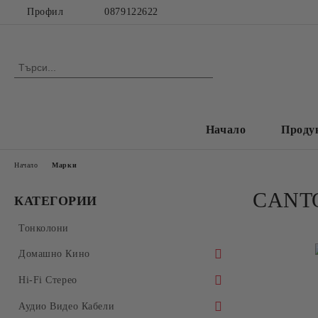
Профил
0879122622
Начало
Проду
Начало
Марки
CANT
КАТЕГОРИИ
Тонколони
Домашно Кино
Аудио Видео Рeсивъри
Hi-Fi Стерео
Многокални Усилватели
Усилватели
Аудио Видео Кабели