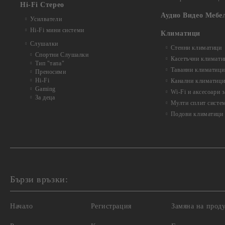
Hi-Fi Стерео
Аудио Видео Мебе
Усилватели
Hi-Fi мини системи
Климатици
Слушалки
Стенни климатици
Спортни Слушалки
Касетъчни климати
Тип "тапа"
Таванни климатици
Преносими
Hi-Fi
Канални климатиц
Gaming
Wi-Fi и аксесоари 
За деца
Мулти сплит систе
Подови климатици
Бързи връзки:
Начало
Регистрация
Замяна на прод