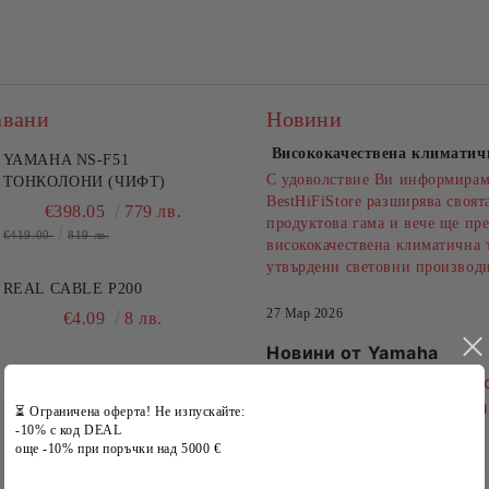
авани
Новини
Висококачествена климатич
YAMAHA NS-F51
С удоволствие Ви информирам
ТОНКОЛОНИ (ЧИФТ)
BestHiFiStore разширява своят
€398.05
779 лв.
продуктова гама и вече ще пре
€419.00
819 лв.
висококачествена климатична 
утвърдени световни производ
REAL CABLE P200
27 Мар 2026
€4.09
8 лв.
Новини от Yamaha
Новини от Yamaha Audio
Иновативни Технологии
⏳ Ограничена оферта! Не изпускайте:
REAL CABLE CBV130016
Продукти за 2024
-10% с код DEAL
€8.18
16 лв.
още -10% при поръчки над 5000 €
27 Ное 2024