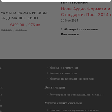
Hi-Fi Новини
Нови Аудио Формати и
YAMAHA RX-V4A РЕСИВЪР
Стандарти
: През 2024 г
ЗА ДОМАШНО КИНО
26 Ное 2024
€499.00
976 лв.
Абонирай се за новини
€599.00
1172 лв.
Виж всички
ки
Мобилни климатици
Колонни климатици
Монтаж на климатични системи
ли
Вентилация
ни
Рекуперативни вентилационни системи
и
Мулти сплит системи
ли
Външни тела за мултисплит системи
та