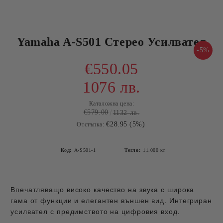
Yamaha A-S501 Стерео Усилвател
-5%
€550.05
1076 лв.
Каталожна цена:
€579.00
1132 лв.
€28.95 (5%)
Отстъпка:
Код:
A-S501-1
Тегло:
11.000
кг
Впечатляващо високо качество на звука с широка
гама от функции и елегантен външен вид. Интегриран
усилвател с предимството на цифровия вход.