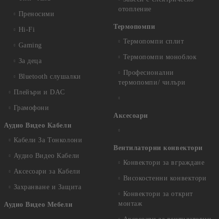
отопление
Преносими
Термопомпи
Hi-Fi
Термопомпи сплит
Gaming
Термопомпи моноблок
За деца
Професионални
Bluetooth слушалки
термопомпи/ чилъри
Плейъри и DAC
Грамофони
Аксесоари
Аудио Видео Кабели
Кабели За Тонколони
Вентилаторни конвектори
Аудио Видео Кабели
Конвектори за вграждане
Аксесоари за Кабели
Високостенни конвектори
Захранване и Защита
Конвектори за открит
монтаж
Аудио Видео Мебели