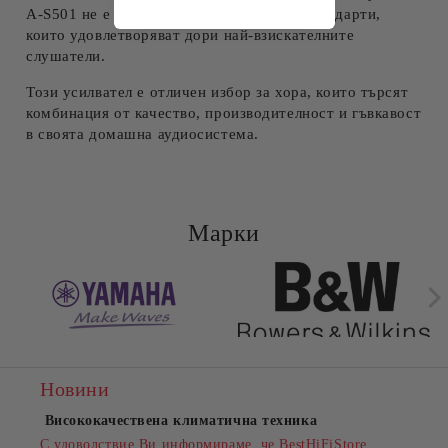
A-S501 не е изключение, поддържайки стандарти,
които удовлетворяват дори най-взискателните
слушатели.
Този усилвател е отличен избор за хора, които търсят
комбинация от качество, производителност и гъвкавост
в своята домашна аудиосистема.
Марки
Новини
Висококачествена климатична техника
С удоволствие Ви информираме, че BestHiFiStore