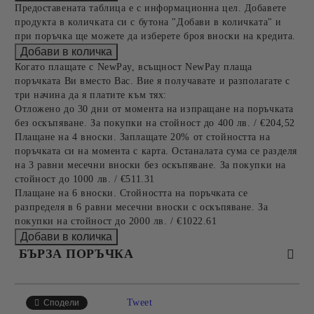
Предоставената таблица е с информационна цел. Добавете
продукта в количката си с бутона "Добави в количката" и
при поръчка ще можете да изберете броя вноски на кредита.
Когато плащате с NewPay, всъщност NewPay плаща
поръчката Ви вместо Вас. Вие я получавате и разполагате с
три начина да я платите към тях:
Отложено до 30 дни от момента на изпращане на поръчката
без оскъпяване. За покупки на стойност до 400 лв. / €204,52
Плащане на 4 вноски. Заплащате 20% от стойността на
поръчката си на момента с карта. Останалата сума се разделя
на 3 равни месечни вноски без оскъпяване. За покупки на
стойност до 1000 лв. / €511.31
Плащане на 6 вноски. Стойността на поръчката се
разпределя в 6 равни месечни вноски с оскъпяване. За
покупки на стойност до 2000 лв. / €1022.61
БЪРЗА ПОРЪЧКА
САМО ПОПЪЛНЕТЕ 2 ПОЛЕТА
Tweet
Сподели