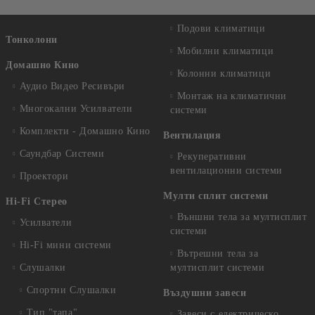
Подови климатици
Тонколони
Мобилни климатици
Домашно Кино
Колонни климатици
Аудио Видео Рeсивъри
Монтаж на климатични
Многокални Усилватели
системи
Комплекти - Домашно Кино
Вентилация
Саундбар Системи
Рекуперативни
вентилационни системи
Проектори
Мулти сплит системи
Hi-Fi Стерео
Външни тела за мултисплит
Усилватели
системи
Hi-Fi мини системи
Вътрешни тела за
Слушалки
мултисплит системи
Спортни Слушалки
Въздушни завеси
Тип "тапа"
Завеси с електрическо