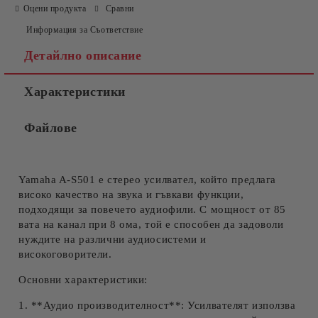
Оцени продукта
Сравни
Информация за Съответствие
Съгласен съм с
Политиката за лични данни
Детайлно описание
Ние ще се свържем с вас в рамките на работния ден.
Характеристики
Файлове
Yamaha A-S501 е стерео усилвател, който предлага
високо качество на звука и гъвкави функции,
подходящи за повечето аудиофили. С мощност от 85
вата на канал при 8 ома, той е способен да задоволи
нуждите на различни аудиосистеми и
високоговорители.
Основни характеристики:
1. **Аудио производителност**: Усилвателят използва