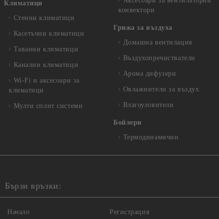
Аксесоари за вентилаторни
Климатици
конвектори
Стенни климатици
Грижа за въздуха
Касетъчни климатици
Домашна вентилация
Таванни климатици
Въздухопречистватели
Канални климатици
Арома дифузери
Wi-Fi и аксесоари за
Овлажнители за въздух
климатици
Влагоуловители
Мулти сплит системи
Бойлери
Термодинамични
Бързи връзки:
Начало
Регистрация