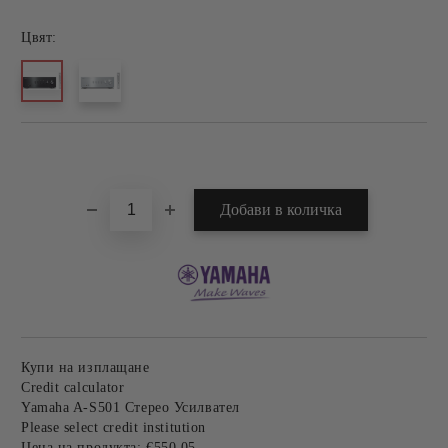
Цвят:
Добави в желани
Купи на изплащане
Credit calculator
Yamaha A-S501 Стерео Усилвател
Please select credit institution
Цена на продукта:
€550.05