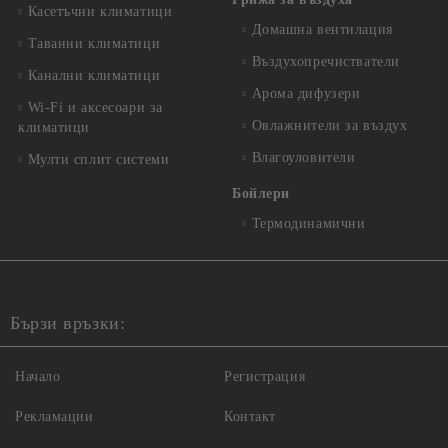
Касетъчни климатици
Домашна вентилация
Таванни климатици
Въздухопречистватели
Канални климатици
Арома дифузери
Wi-Fi и аксесоари за
Овлажнители за въздух
климатици
Влагоуловители
Мулти сплит системи
Бойлери
Термодинамични
Бързи връзки:
Начало
Регистрация
Рекламации
Контакт