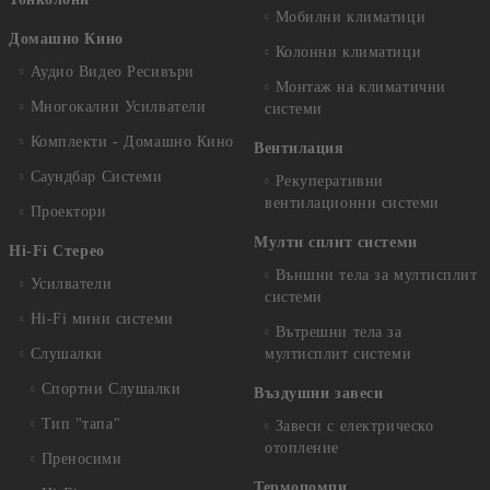
Мобилни климатици
Домашно Кино
Колонни климатици
Аудио Видео Рeсивъри
Монтаж на климатични
Многокални Усилватели
системи
Комплекти - Домашно Кино
Вентилация
Саундбар Системи
Рекуперативни
вентилационни системи
Проектори
Мулти сплит системи
Hi-Fi Стерео
Външни тела за мултисплит
Усилватели
системи
Hi-Fi мини системи
Вътрешни тела за
Слушалки
мултисплит системи
Спортни Слушалки
Въздушни завеси
Тип "тапа"
Завеси с електрическо
отопление
Преносими
Термопомпи