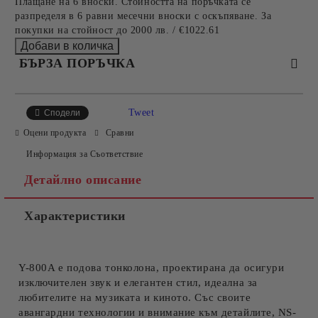
Плащане на 6 вноски. Стойността на поръчката се
разпределя в 6 равни месечни вноски с оскъпяване. За
покупки на стойност до 2000 лв. / €1022.61
БЪРЗА ПОРЪЧКА
САМО ПОПЪЛНЕТЕ 2 ПОЛЕТА
Tweet
Сподели
Оцени продукта
Сравни
Информация за Съответствие
Съгласен съм с
Политиката за лични данни
Детайлно описание
Ние ще се свържем с вас в рамките на работния ден.
Характеристики
Y-800A е подова тонколона, проектирана да осигури
изключителен звук и елегантен стил, идеална за
любителите на музиката и киното. Със своите
авангардни технологии и внимание към детайлите, NS-