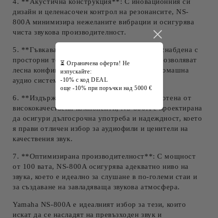
4. **Акустична конструкция**: С иновационния си
дизайн и целенасочен контрол на резонансите, NS-
800A минимизира нежеланите вибрации и осигурява
чиста звукова производителност.
5. **Гъвкава свързаност**: Тонколоната е снабдена с
просторни терминали за свързване, които позволяват
⏳ Ограничена оферта! Не
лесна конфигурация и интеграция в всяка домашна
изпускайте:
аудио система.
-10% с код DEAL
още -10% при поръчки над 5000 €
6. **Издържливост и надеждност**: Изработена от
висококачествени компоненти, NS-800A е проектирана
да осигури дългосрочна употреба и надеждност, което
я прави отличен избор за аудиофили и ценители на
качествения звук.
7. **Оптимизирана производителност**: С мощност
от 100 вата, NS-800A осигурява адекватно ниво на
звука, което е идеално за слушане в по-големи стаи и
за създаване на завладяваща звукова атмосфера.
Yamaha NS-800A е идеалният избор за тези, които
искат да се насладят на превъзходен звук и