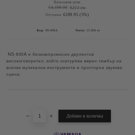
Каталожна цена:
€4,199.00
8213 лв.
€209.95 (5%)
Отстъпка:
Код:
NS-800A
Тегло:
15.000
кг
NS-800A е безкомпромисен двулентов
високоговорител, който осигурява верен тембър на
всички музикални инструменти и просторна звукова
сцена.
Добави в желани