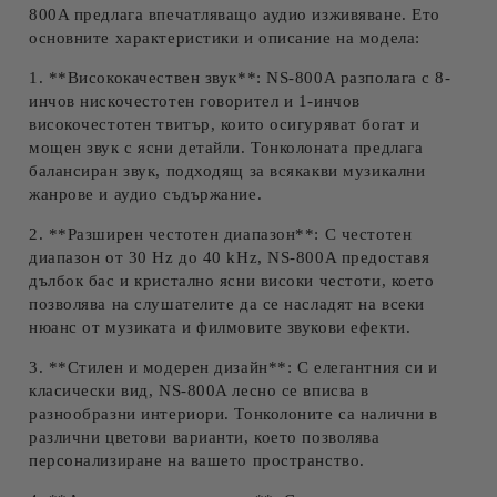
800A предлага впечатляващо аудио изживяване. Ето
основните характеристики и описание на модела:
1. **Висококачествен звук**: NS-800A разполага с 8-
инчов нискочестотен говорител и 1-инчов
високочестотен твитър, които осигуряват богат и
мощен звук с ясни детайли. Тонколоната предлага
балансиран звук, подходящ за всякакви музикални
жанрове и аудио съдържание.
2. **Разширен честотен диапазон**: С честотен
диапазон от 30 Hz до 40 kHz, NS-800A предоставя
дълбок бас и кристално ясни високи честоти, което
позволява на слушателите да се насладят на всеки
нюанс от музиката и филмовите звукови ефекти.
3. **Стилен и модерен дизайн**: С елегантния си и
класически вид, NS-800A лесно се вписва в
разнообразни интериори. Тонколоните са налични в
различни цветови варианти, което позволява
персонализиране на вашето пространство.