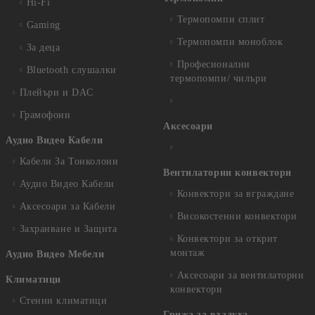
Hi-Fi
Термопомпи сплит
Gaming
Термопомпи моноблок
За деца
Професионални
Bluetooth слушалки
термопомпи/ чилъри
Плейъри и DAC
Грамофони
Аксесоари
Аудио Видео Кабели
Кабели За Тонколони
Вентилаторни конвектори
Аудио Видео Кабели
Конвектори за вграждане
Аксесоари за Кабели
Високостенни конвектори
Захранване и Защита
Конвектори за открит
монтаж
Аудио Видео Мебели
Аксесоари за вентилаторни
Климатици
конвектори
Стенни климатици
Грижа за въздуха