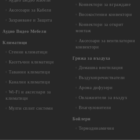
Аудио Видео Кабели
Конвектори за вграждане
Аксесоари за Кабели
Високостенни конвектори
Захранване и Защита
Конвектори за открит
монтаж
Аудио Видео Мебели
Аксесоари за вентилаторни
Климатици
конвектори
Стенни климатици
Грижа за въздуха
Касетъчни климатици
Домашна вентилация
Таванни климатици
Въздухопречистватели
Канални климатици
Арома дифузери
Wi-Fi и аксесоари за
Овлажнители за въздух
климатици
Влагоуловители
Мулти сплит системи
Бойлери
Термодинамични