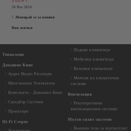
26 Ное 2024
Абонирай се за новини
Виж всички
Подови климатици
Тонколони
Мобилни климатици
Домашно Кино
Колонни климатици
Аудио Видео Рeсивъри
Монтаж на климатични
Многокални Усилватели
системи
Комплекти - Домашно Кино
Вентилация
Саундбар Системи
Рекуперативни
вентилационни системи
Проектори
Мулти сплит системи
Hi-Fi Стерео
Външни тела за мултисплит
Усилватели