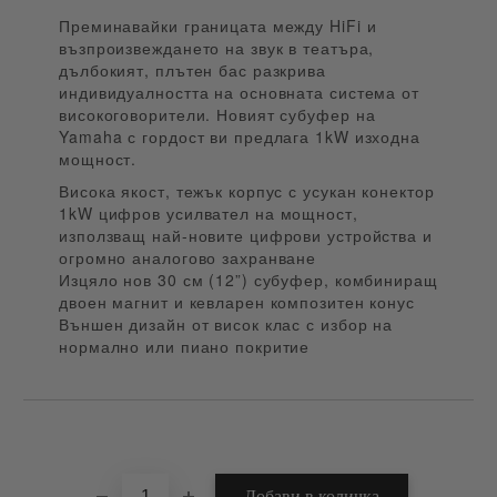
Преминавайки границата между HiFi и
възпроизвеждането на звук в театъра,
дълбокият, плътен бас разкрива
индивидуалността на основната система от
високоговорители. Новият субуфер на
Yamaha с гордост ви предлага 1kW изходна
мощност.
Висока якост, тежък корпус с усукан конектор
1kW цифров усилвател на мощност,
използващ най-новите цифрови устройства и
огромно аналогово захранване
Изцяло нов 30 см (12”) субуфер, комбиниращ
двоен магнит и кевларен композитен конус
Външен дизайн от висок клас с избор на
нормално или пиано покритие
Добави в желани