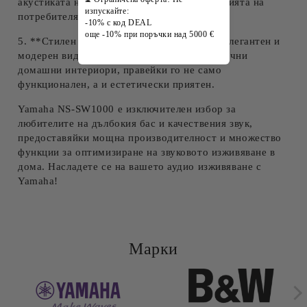
акустиката на помещението и предпочитанията на
изпускайте:
потребителя.
-10% с код DEAL
още -10% при поръчки над 5000 €
5. **Стилен дизайн**: NS-SW1000 идва с елегантен и
модерен вид, който лесно се вписва в различни
домашни интериори, правейки го не само
функционален, а и естетически приятен.
Yamaha NS-SW1000 е изключителен избор за
любителите на дълбокия бас и качествения звук,
предоставяйки мощна производителност и множество
функции за оптимизиране на звуковото изживяване в
дома. Насладете се на вашето аудио изживяване с
Yamaha!
Марки