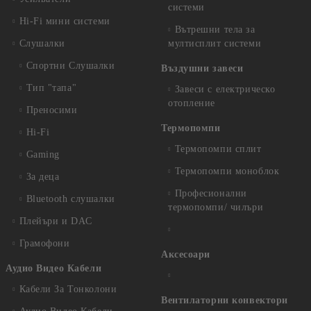
системи
Hi-Fi мини системи
Вътрешни тела за
Слушалки
мултисплит системи
Спортни Слушалки
Въздушни завеси
Тип "тапа"
Завеси с електрическо
отопление
Преносими
Термопомпи
Hi-Fi
Термопомпи сплит
Gaming
Термопомпи моноблок
За деца
Професионални
Bluetooth слушалки
термопомпи/ чилъри
Плейъри и DAC
Грамофони
Аксесоари
Аудио Видео Кабели
Кабели За Тонколони
Вентилаторни конвектори