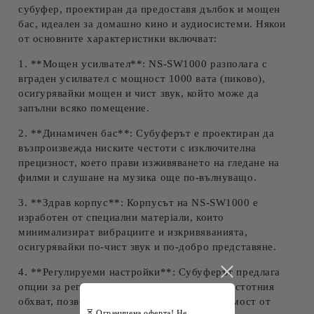
субуфер, проектиран да предоставя дълбок и мощен
бас, идеален за домашно кино и аудиосистеми. Някои
от основните характеристики включват:
1. **Мощен усилвател**: NS-SW1000 разполага с
вграден усилвател с мощност 1000 вата (пиково),
осигурявайки мощен и чист звук, който може да
запълни всяко помещение.
2. **Динамичен бас**: Субуферът е проектиран да
възпроизвежда ниските честоти с изключителна
прецизност, което прави изживяването на гледане на
филми и слушане на музика още по-вълнуващо.
3. **Здрав корпус**: Корпусът на NS-SW1000 е
изработен от специални матеріали, които
минимализират вибрациите и изкривяванията,
осигурявайки по-чист звук и по-добро представяне.
4. **Регулируеми настройки**: Субуферът предлага
опции за регулиране на нивото на баса и честотния
обхват, позволяващи оптимизация в зависимост от
⏳ Ограничена оферта! Не