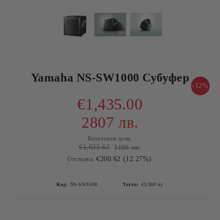
Yamaha NS-SW1000 Субуфер
-12%
€1,435.00
2807 лв.
Каталожна цена:
€1,635.62
3199 лв.
€200.62 (12.27%)
Отстъпка:
Код:
NS-SW1000
Тегло:
43.000
кг