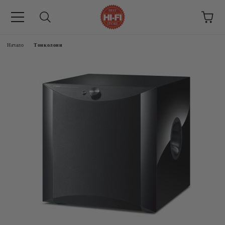
Начало
Тонколони