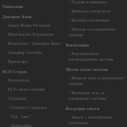
Подови климатици
Тонколони
Мобилни климатици
Домашно Кино
Колонни климатици
Аудио Видео Рeсивъри
Монтаж на климатични
Многокални Усилватели
системи
Комплекти - Домашно Кино
Вентилация
Саундбар Системи
Рекуперативни
вентилационни системи
Проектори
Мулти сплит системи
Hi-Fi Стерео
Външни тела за мултисплит
Усилватели
системи
Hi-Fi мини системи
Вътрешни тела за
Слушалки
мултисплит системи
Спортни Слушалки
Въздушни завеси
Тип "тапа"
Завеси с електрическо
отопление
Преносими