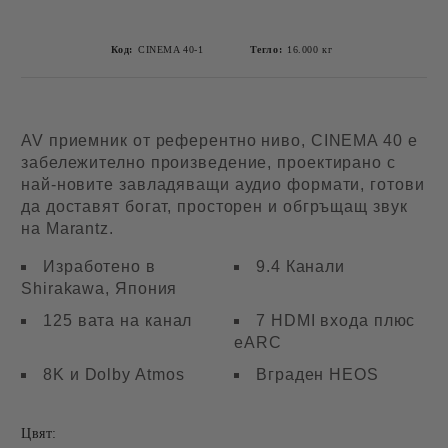
Код:
CINEMA 40-1
Тегло:
16.000
кг
AV приемник от референтно ниво, CINEMA 40 е
забележително произведение, проектирано с
най-новите завладяващи аудио формати, готови
да доставят богат, просторен и обгръщащ звук
на Marantz.
Изработено в
9.4 Канали
Shirakawa, Япония
125 вата на канал
7 HDMI входа плюс
eARC
8K и Dolby Atmos
Вграден HEOS
Цвят: