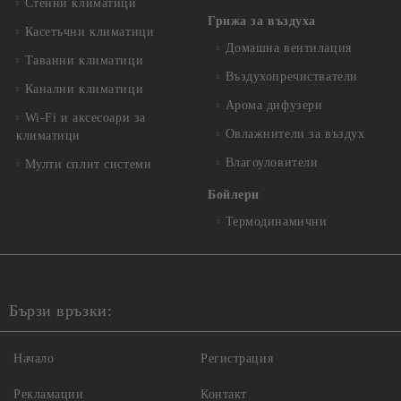
Стенни климатици
Грижа за въздуха
Касетъчни климатици
Домашна вентилация
Таванни климатици
Въздухопречистватели
Канални климатици
Арома дифузери
Wi-Fi и аксесоари за
Овлажнители за въздух
климатици
Влагоуловители
Мулти сплит системи
Бойлери
Термодинамични
Бързи връзки:
Начало
Регистрация
Рекламации
Контакт