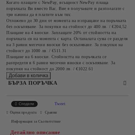
Когато плащате с NewPay, всъщност NewPay плаща
поръчката Ви вместо Вас. Вие я получавате и разполагате с
три начина да я платите към тях:
Отложено до 30 дни от момента на изпращане на поръчката
без оскъпяване. За покупки на стойност до 400 лв. / €204,52
Плащане на 4 вноски. Заплащате 20% от стойността на
поръчката си на момента с карта. Останалата сума се разделя
на 3 равни месечни вноски без оскъпяване. За покупки на
стойност до 1000 лв. / €511.31
Плащане на 6 вноски. Стойността на поръчката се
разпределя в 6 равни месечни вноски с оскъпяване. За
покупки на стойност до 2000 лв. / €1022.61
БЪРЗА ПОРЪЧКА
САМО ПОПЪЛНЕТЕ 2 ПОЛЕТА
Tweet
Сподели
Оцени продукта
Сравни
Информация за Съответствие
Съгласен съм с
Политиката за лични данни
Детайлно описание