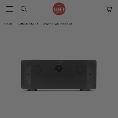
Начало
Домашно Кино
Аудио Видео Рeсивъри