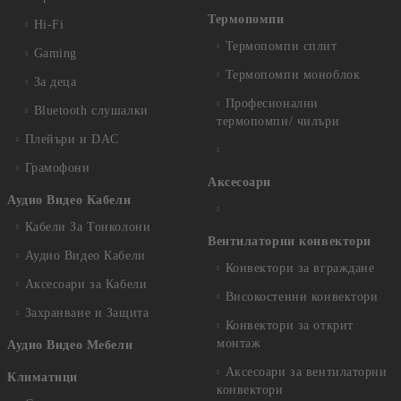
Термопомпи
Hi-Fi
Термопомпи сплит
Gaming
Термопомпи моноблок
За деца
Професионални
Bluetooth слушалки
термопомпи/ чилъри
Плейъри и DAC
Грамофони
Аксесоари
Аудио Видео Кабели
Кабели За Тонколони
Вентилаторни конвектори
Аудио Видео Кабели
Конвектори за вграждане
Аксесоари за Кабели
Високостенни конвектори
Захранване и Защита
Конвектори за открит
монтаж
Аудио Видео Мебели
Аксесоари за вентилаторни
Климатици
конвектори