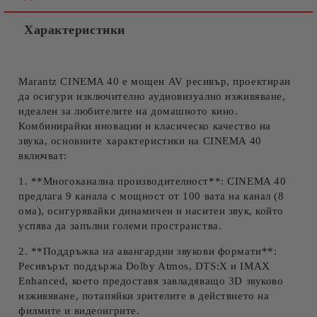
Ние ще се свържем с вас в рамките на работния ден.
Характеристики
Marantz CINEMA 40 е мощен AV ресивър, проектиран
да осигури изключително аудиовизуално изживяване,
идеален за любителите на домашното кино.
Комбинирайки иновации и класическо качество на
звука, основните характеристики на CINEMA 40
включват:
1. **Многоканална производителност**: CINEMA 40
предлага 9 канала с мощност от 100 вата на канал (8
ома), осигурявайки динамичен и наситен звук, който
успява да запълни големи пространства.
2. **Поддръжка на авангардни звукови формати**:
Ресивърът поддържа Dolby Atmos, DTS:X и IMAX
Enhanced, което предоставя завладяващо 3D звуково
изживяване, потапяйки зрителите в действието на
филмите и видеоигрите.