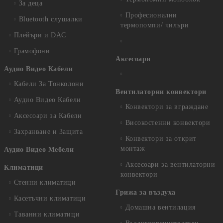
За деца
Професионални
Bluetooth слушалки
термопомпи/ чилъри
Плейъри и DAC
Грамофони
Аксесоари
Аудио Видео Кабели
Кабели За Тонколони
Вентилаторни конвектори
Аудио Видео Кабели
Конвектори за вграждане
Аксесоари за Кабели
Високостенни конвектори
Захранване и Защита
Конвектори за открит
монтаж
Аудио Видео Мебели
Аксесоари за вентилаторни
Климатици
конвектори
Стенни климатици
Грижа за въздуха
Касетъчни климатици
Домашна вентилация
Таванни климатици