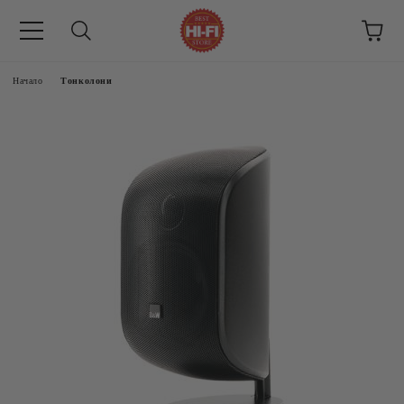
Начало
Тонколони