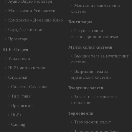
Аудио Видео Рeсивъри
Монтаж на климатични
Многокални Усилватели
системи
Комплекти - Домашно Кино
Вентилация
Саундбар Системи
Рекуперативни
вентилационни системи
Проектори
Мулти сплит системи
Hi-Fi Стерео
Външни тела за мултисплит
Усилватели
системи
Hi-Fi мини системи
Вътрешни тела за
Слушалки
мултисплит системи
Спортни Слушалки
Въздушни завеси
Тип "тапа"
Завеси с електрическо
отопление
Преносими
Термопомпи
Hi-Fi
Термопомпи сплит
Gaming
Термопомпи моноблок