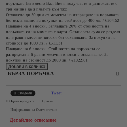
поръчката Ви вместо Вас. Вие я получавате и разполагате с
три начина да я платите към тях:
Отложено до 30 дни от момента на изпращане на поръчката
без оскъпяване. За покупки на стойност до 400 лв. / €204,52
Плащане на 4 вноски. Заплащате 20% от стойността на
поръчката си на момента с карта. Останалата сума се разделя
на 3 равни месечни вноски без оскъпяване. За покупки на
стойност до 1000 лв. / €511.31
Плащане на 6 вноски. Стойността на поръчката се
разпределя в 6 равни месечни вноски с оскъпяване. За
покупки на стойност до 2000 лв. / €1022.61
БЪРЗА ПОРЪЧКА
САМО ПОПЪЛНЕТЕ 2 ПОЛЕТА
Tweet
Сподели
Оцени продукта
Сравни
Информация за Съответствие
Съгласен съм с
Политиката за лични данни
Детайлно описание
Ние ще се свържем с вас в рамките на работния ден.