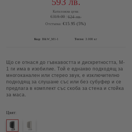
593 лв.
Каталожна цена:
€319.00
624 лв.
€15.95 (5%)
Отстъпка:
Код:
B&W_M1-1
Тегло:
3.000
кг
Що се отнася до гъвкавостта и дискретността, M-
1 ги има в изобилие. Той е еднакво подходящ за
многоканален или стерео звук, е изключително
подходящ за слушане със или без субуфер и се
предлага в комплект със скоба за стена и стойка
за маса.
Цвят: