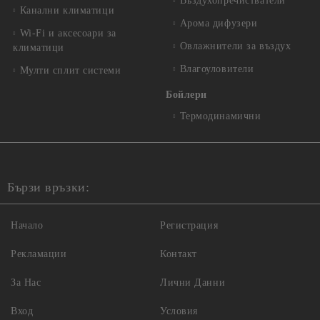
Въздухопречистватели
Канални климатици
Арома дифузери
Wi-Fi и аксесоари за
Овлажнители за въздух
климатици
Влагоуловители
Мулти сплит системи
Бойлери
Термодинамични
Бързи връзки:
Начало
Регистрация
Рекламации
Контакт
За Нас
Лични Данни
Вход
Условия