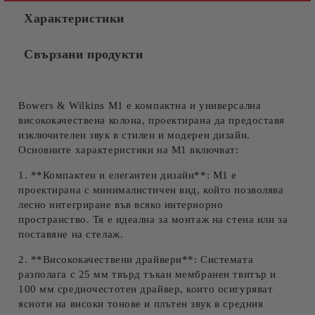
Характеристики
Свързани продукти
Bowers & Wilkins M1 е компактна и универсална
висококачествена колона, проектирана да предоставя
изключителен звук в стилен и модерен дизайн.
Основните характеристики на M1 включват:
1. **Компактен и елегантен дизайн**: M1 е
проектирана с минималистичен вид, който позволява
лесно интегриране във всяко интериорно
пространство. Тя е идеална за монтаж на стена или за
поставяне на стелаж.
2. **Висококачествени драйвери**: Системата
разполага с 25 мм твърд тъкан мембранен твитър и
100 мм средночестотен драйвер, които осигуряват
ясноти на високи тонове и плътен звук в средния