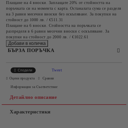
Плащане на 4 вноски. Заплащате 20% от стойността на
поръчката си на момента с карта. Останалата сума се разделя
на 3 равни месечни вноски без оскъпяване. За покупки на
стойност до 1000 лв. / €511.31
Плащане на 6 вноски. Стойността на поръчката се
разпределя в 6 равни месечни вноски с оскъпяване. За
покупки на стойност до 2000 лв. / €1022.61
БЪРЗА ПОРЪЧКА
САМО ПОПЪЛНЕТЕ 2 ПОЛЕТА
Tweet
Сподели
Оцени продукта
Сравни
Информация за Съответствие
Съгласен съм с
Политиката за лични данни
Детайлно описание
Ние ще се свържем с вас в рамките на работния ден.
Характеристики