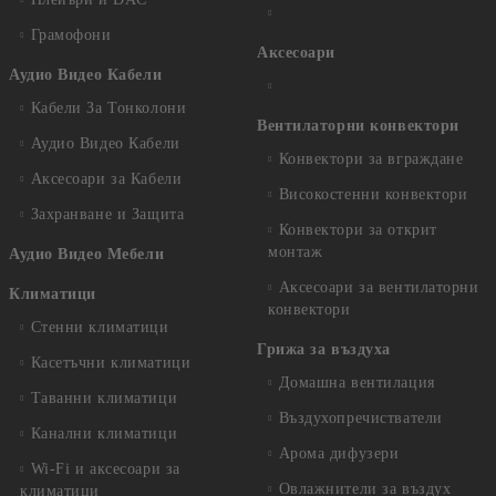
Грамофони
Аксесоари
Аудио Видео Кабели
Кабели За Тонколони
Вентилаторни конвектори
Аудио Видео Кабели
Конвектори за вграждане
Аксесоари за Кабели
Високостенни конвектори
Захранване и Защита
Конвектори за открит
монтаж
Аудио Видео Мебели
Аксесоари за вентилаторни
Климатици
конвектори
Стенни климатици
Грижа за въздуха
Касетъчни климатици
Домашна вентилация
Таванни климатици
Въздухопречистватели
Канални климатици
Арома дифузери
Wi-Fi и аксесоари за
Овлажнители за въздух
климатици