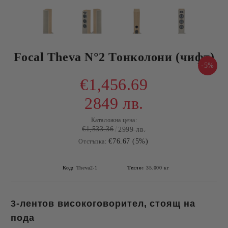
Focal Theva N°2 Тонколони (чифт)
-5%
€1,456.69
2849 лв.
Каталожна цена:
€1,533.36
2999 лв.
€76.67 (5%)
Отстъпка:
Код:
Theva2-1
Тегло:
35.000
кг
3-лентов високоговорител, стоящ на
Произведено
пода
във