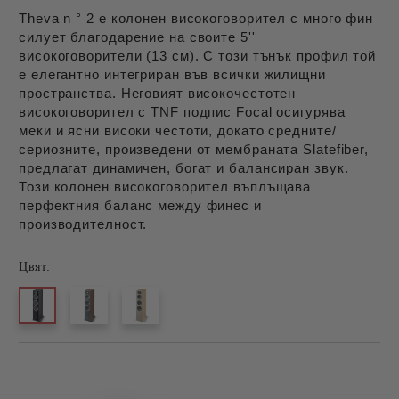
Франция
Theva n ° 2 е колонен високоговорител с много фин
силует благодарение на своите 5''
високоговорители (13 см). С този тънък профил той
е елегантно интегриран във всички жилищни
пространства. Неговият високочестотен
високоговорител с TNF подпис Focal осигурява
меки и ясни високи честоти, докато средните/
сериозните, произведени от мембраната Slatefiber,
предлагат динамичен, богат и балансиран звук.
Този колонен високоговорител въплъщава
перфектния баланс между финес и
производителност.
Цвят:
Добави в желани