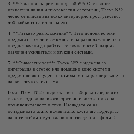
3. **Стилен и съвременен дизайн**: Със своите
изчистени линии и първокласни материали, Theva N°2
лесно се вписва във всяко интериорно пространство,
добавяйки естетичен акцент.
4. **Гъвкаво разположение**: Тези подови колони
предлагат повече възможности за разположение и са
предназначени да работят отлично в комбинация с
различни усилватели и звукови системи.
5. **Съвместимост**: Theva N°2 е идеална за
интеграция в стерео или домашни кино системи,
предоставяйки чудесна възможност за разширяване на
вашата звукова система.
Focal Theva N°2 е перфектният избор за тези, които
търсят подови високоговорители с високо ниво на
производителност и стил. Насладете се на
ненадминато аудио изживяване, което ще подчертае
вашите любими музикални произведения и филми!