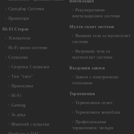
Вентилация
Саундбар Системи
Рекуперативни
вентилационни системи
Проектори
Мулти сплит системи
Hi-Fi Стерео
Външни тела за мултисплит
Усилватели
системи
Hi-Fi мини системи
Вътрешни тела за
Слушалки
мултисплит системи
Спортни Слушалки
Въздушни завеси
Тип "тапа"
Завеси с електрическо
отопление
Преносими
Термопомпи
Hi-Fi
Термопомпи сплит
Gaming
Термопомпи моноблок
За деца
Професионални
Bluetooth слушалки
термопомпи/ чилъри
Плейъри и DAC