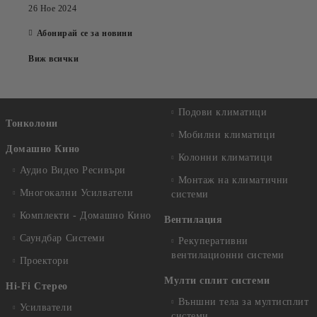
26 Ное 2024
Абонирай се за новини
Виж всички
Подови климатици
Тонколони
Мобилни климатици
Домашно Кино
Колонни климатици
Аудио Видео Рeсивъри
Монтаж на климатични
Многокални Усилватели
системи
Комплекти - Домашно Кино
Вентилация
Саундбар Системи
Рекуперативни
вентилационни системи
Проектори
Мулти сплит системи
Hi-Fi Стерео
Външни тела за мултисплит
Усилватели
системи