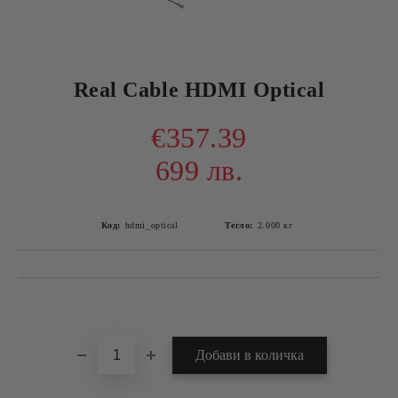
Real Cable HDMI Optical
€357.39
699 лв.
Код:
hdmi_optical
Тегло:
2.000
кг
Добави в желани