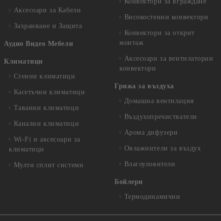
Конвектори за вграждане
Аксесоари за Кабели
Високостенни конвектори
Захранване и Защита
Конвектори за открит
монтаж
Аудио Видео Мебели
Аксесоари за вентилаторни
Климатици
конвектори
Стенни климатици
Грижа за въздуха
Касетъчни климатици
Домашна вентилация
Таванни климатици
Въздухопречистватели
Канални климатици
Арома дифузери
Wi-Fi и аксесоари за
Овлажнители за въздух
климатици
Влагоуловители
Мулти сплит системи
Бойлери
Термодинамични