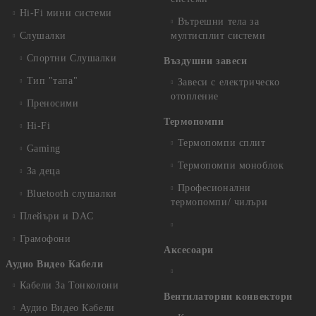
Hi-Fi мини системи
Вътрешни тела за
Слушалки
мултисплит системи
Спортни Слушалки
Въздушни завеси
Тип "тапа"
Завеси с електрическо
отопление
Преносими
Термопомпи
Hi-Fi
Термопомпи сплит
Gaming
Термопомпи моноблок
За деца
Професионални
Bluetooth слушалки
термопомпи/ чилъри
Плейъри и DAC
Грамофони
Аксесоари
Аудио Видео Кабели
Кабели За Тонколони
Вентилаторни конвектори
Аудио Видео Кабели