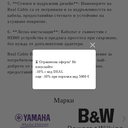
5. **Стилен и издръжлив дизайн**: Инженерите на
Real Cable са се погрижили и за издръжливостта на
кабела, предоставяйки стегнато и устойчиво на
усукване покритие.
6. **Лесна инсталация**: Кабелът е съвместим с
HDMI устройства и предлага простота при свързване,
без нужда от допълнителни адаптери.
Real Cable HDMI Optical е перфектното решение за
потребители, които искат да се насладят на най-
⏳ Ограничена оферта! Не
доброто от своето аудио-визуално оборудване,
изпускайте:
предоставяйки чист и информиран сигнал.
-10% с код DEAL
още -10% при поръчки над 5000 €
Марки