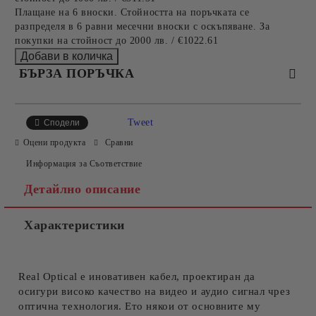
Плащане на 6 вноски. Стойността на поръчката се
разпределя в 6 равни месечни вноски с оскъпяване. За
покупки на стойност до 2000 лв. / €1022.61
БЪРЗА ПОРЪЧКА
САМО ПОПЪЛНЕТЕ 2 ПОЛЕТА
Tweet
Сподели
Оцени продукта
Сравни
Информация за Съответствие
Съгласен съм с
Политиката за лични данни
Детайлно описание
Ние ще се свържем с вас в рамките на работния ден.
Характеристики
Real Optical е иновативен кабел, проектиран да
осигури високо качество на видео и аудио сигнал чрез
оптична технология. Ето някои от основните му