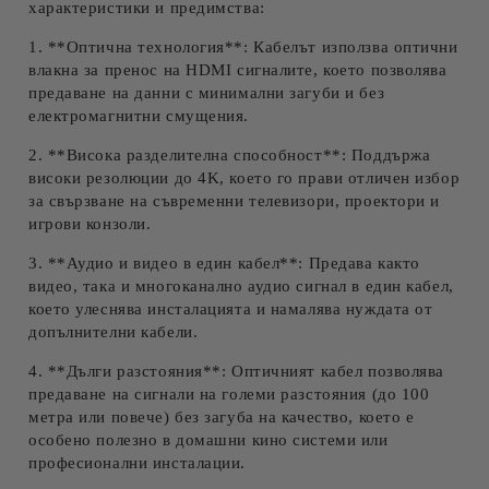
характеристики и предимства:
1. **Оптична технология**: Кабелът използва оптични
влакна за пренос на HDMI сигналите, което позволява
предаване на данни с минимални загуби и без
електромагнитни смущения.
2. **Висока разделителна способност**: Поддържа
високи резолюции до 4K, което го прави отличен избор
за свързване на съвременни телевизори, проектори и
игрови конзоли.
3. **Аудио и видео в един кабел**: Предава както
видео, така и многоканално аудио сигнал в един кабел,
което улеснява инсталацията и намалява нуждата от
допълнителни кабели.
4. **Дълги разстояния**: Оптичният кабел позволява
предаване на сигнали на големи разстояния (до 100
метра или повече) без загуба на качество, което е
особено полезно в домашни кино системи или
професионални инсталации.