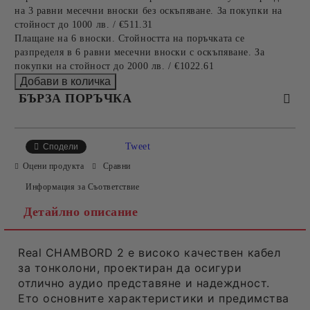
на 3 равни месечни вноски без оскъпяване. За покупки на
стойност до 1000 лв. / €511.31
Плащане на 6 вноски. Стойността на поръчката се
разпределя в 6 равни месечни вноски с оскъпяване. За
покупки на стойност до 2000 лв. / €1022.61
БЪРЗА ПОРЪЧКА
САМО ПОПЪЛНЕТЕ 2 ПОЛЕТА
Tweet
Сподели
Оцени продукта
Сравни
Информация за Съответствие
Съгласен съм с
Политиката за лични данни
Детайлно описание
Ние ще се свържем с вас в рамките на работния ден.
Real CHAMBORD 2 е високо качествен кабел
за тонколони, проектиран да осигури
отлично аудио представяне и надеждност.
Ето основните характеристики и предимства