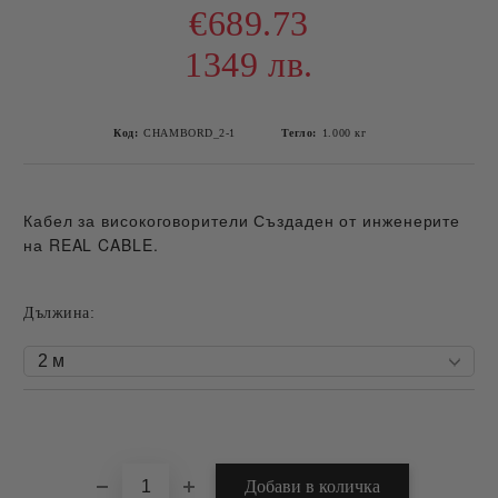
€689.73
1349 лв.
Код:
CHAMBORD_2-1
Тегло:
1.000
кг
Кабел за високоговорители Създаден от инженерите
на REAL CABLE.
Дължина:
Добави в желани