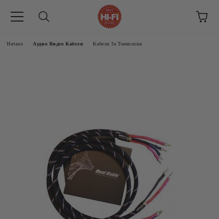
Начало
Аудио Видео Кабели
Кабели За Тонколони