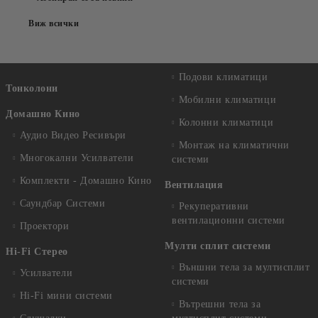
Виж всички
Подови климатици
Тонколони
Мобилни климатици
Домашно Кино
Колонни климатици
Аудио Видео Рeсивъри
Монтаж на климатични
Многокални Усилватели
системи
Комплекти - Домашно Кино
Вентилация
Саундбар Системи
Рекуперативни
вентилационни системи
Проектори
Мулти сплит системи
Hi-Fi Стерео
Външни тела за мултисплит
Усилватели
системи
Hi-Fi мини системи
Вътрешни тела за