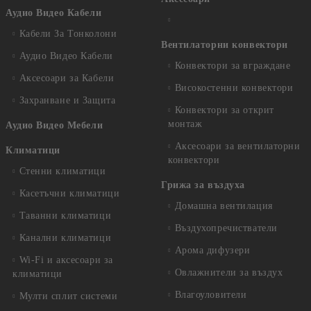
Аудио Видео Кабели
Кабели За Тонколони
Вентилаторни конвектори
Аудио Видео Кабели
Конвектори за вграждане
Аксесоари за Кабели
Високостенни конвектори
Захранване и Защита
Конвектори за открит
монтаж
Аудио Видео Мебели
Аксесоари за вентилаторни
Климатици
конвектори
Стенни климатици
Грижа за въздуха
Касетъчни климатици
Домашна вентилация
Таванни климатици
Въздухопречистватели
Канални климатици
Арома дифузери
Wi-Fi и аксесоари за
Овлажнители за въздух
климатици
Влагоуловители
Мулти сплит системи