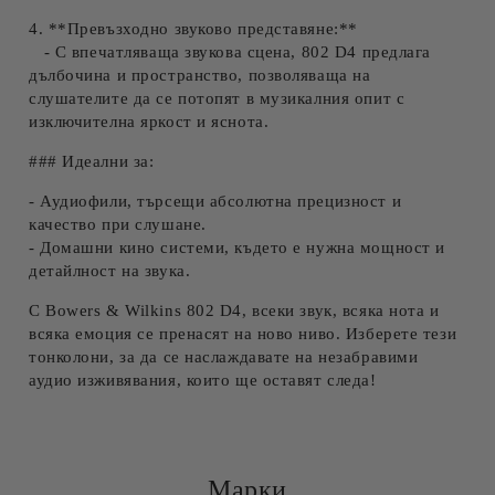
4. **Превъзходно звуково представяне:**
- С впечатляваща звукова сцена, 802 D4 предлага
дълбочина и пространство, позволяваща на
слушателите да се потопят в музикалния опит с
изключителна яркост и яснота.
### Идеални за:
- Аудиофили, търсещи абсолютна прецизност и
качество при слушане.
- Домашни кино системи, където е нужна мощност и
детайлност на звука.
С Bowers & Wilkins 802 D4, всеки звук, всяка нота и
всяка емоция се пренасят на ново ниво. Изберете тези
тонколони, за да се наслаждавате на незабравими
аудио изживявания, които ще оставят следа!
Марки