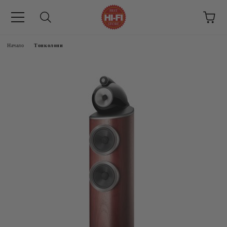
Начало
Тонколони