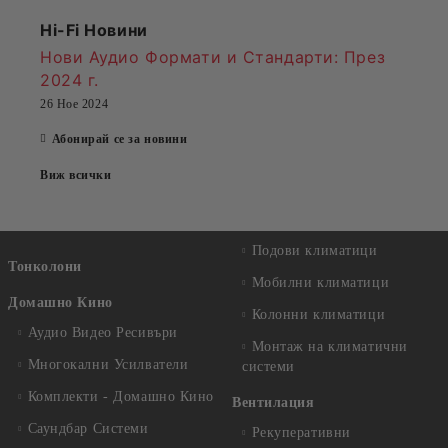
Hi-Fi Новини
Нови Аудио Формати и Стандарти
: През
2024 г.
26 Ное 2024
Абонирай се за новини
Виж всички
Подови климатици
Тонколони
Мобилни климатици
Домашно Кино
Колонни климатици
Аудио Видео Рeсивъри
Монтаж на климатични
Многокални Усилватели
системи
Комплекти - Домашно Кино
Вентилация
Саундбар Системи
Рекуперативни