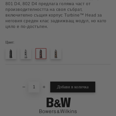
801 D4, 802 D4 предлага голяма част от
производителността на своя събрат,
включително същия корпус Turbine™ Head за
неговия среден клас задвижващ модул, но като
цяло е по-достъпен.
Цвят:
Добави в желани