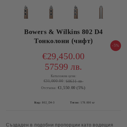
Bowers & Wilkins 802 D4
Тонколони (чифт)
-5%
€29,450.00
57599 лв.
Каталожна цена:
€31,000.00
60631 лв.
€1,550.00 (5%)
Отстъпка:
Код:
802_D4-3
Тегло:
178.000
кг
Създаден в подобни пропорции като водещия