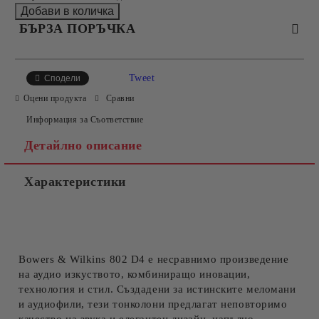
БЪРЗА ПОРЪЧКА
САМО ПОПЪЛНЕТЕ 2 ПОЛЕТА
Tweet
Сподели
Оцени продукта
Сравни
Информация за Съответствие
Съгласен съм с
Политиката за лични данни
Детайлно описание
Ние ще се свържем с вас в рамките на работния ден.
Характеристики
Bowers & Wilkins 802 D4 е несравнимо произведение
на аудио изкуството, комбиниращо иновации,
технология и стил. Създадени за истинските меломани
и аудиофили, тези тонколони предлагат неповторимо