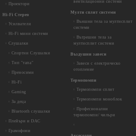
вентилационни системи
Проектори
Мулти сплит системи
Hi-Fi Стерео
Външни тела за мултисплит
Усилватели
системи
Hi-Fi мини системи
Вътрешни тела за
Слушалки
мултисплит системи
Спортни Слушалки
Въздушни завеси
Тип "тапа"
Завеси с електрическо
отопление
Преносими
Термопомпи
Hi-Fi
Термопомпи сплит
Gaming
Термопомпи моноблок
За деца
Професионални
Bluetooth слушалки
термопомпи/ чилъри
Плейъри и DAC
Грамофони
Аксесоари