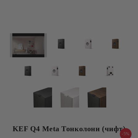
KEF Q4 Meta Тонколони (чифт)
-5%