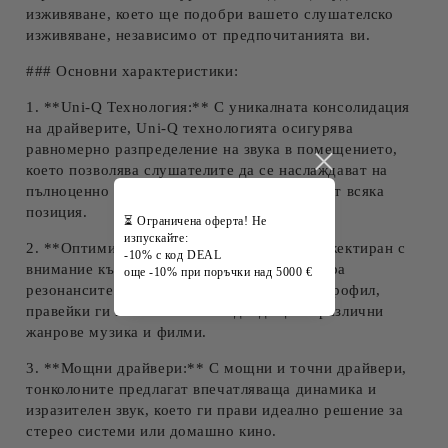
изживяване, което ще подобри вашето слушателско
изживяване, независимо от предпочитанията ви.
### Основни характеристики:
1. **Uni-Q Технология:** С уникалната консолидация
на драйверите, Uni-Q технологията осигурява
равномерно разпределение на звука в помещението,
което позволява слушателите да се наслаждават на
пълноценно и детайлно аудио изживяване от всяка
позиция.
⏳ Ограничена оферта! Не
изпускайте:
2. **Оптимизиран дизайн:** Q4 Meta е инжектиран с
-10% с код DEAL
внимание към акустиката, което минимизира
още -10% при поръчки над 5000 €
резонансите и осигурява изчистен звуков профил,
правейки ги изключително подходящи за различни
жанрове музика и филми.
3. **Мощни драйвери:** С мощни и точни драйвери,
тонколоните предлагат впечатляваща динамика и
изразителен звук, което ги прави идеално решение за
стерео системи или домашно кино.