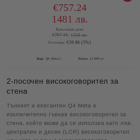
€757.24
1481 лв.
Каталожна цена:
€797.10
1559 лв.
€39.86 (5%)
Отстъпка:
Код:
Q4_Meta-1
Тегло:
12.000
кг
2-посочен високоговорител за
стена
Тънкият и елегантен Q4 Meta е
изключително гъвкав високоговорител за
стена, който може да се използва като ляв,
централен и десен (LCR) високоговорител