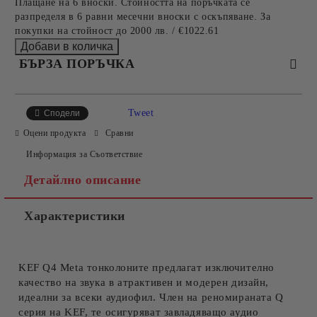
Плащане на 6 вноски. Стойността на поръчката се
разпределя в 6 равни месечни вноски с оскъпяване. За
покупки на стойност до 2000 лв. / €1022.61
БЪРЗА ПОРЪЧКА
САМО ПОПЪЛНЕТЕ 2 ПОЛЕТА
Tweet
Сподели
Оцени продукта
Сравни
Информация за Съответствие
Съгласен съм с
Политиката за лични данни
Детайлно описание
Ние ще се свържем с вас в рамките на работния ден.
Характеристики
KEF Q4 Meta тонколоните предлагат изключително
качество на звука в атрактивен и модерен дизайн,
идеални за всеки аудиофил. Член на реномираната Q
серия на KEF, те осигуряват завладяващо аудио