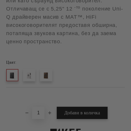
или като съраунд високоговорител.
-то
Отличаващ се с 5,25" 12
поколение Uni-
Q драйверен масив с MAT™, HiFi
високоговорителят предоставя обширна,
потапяща звукова картина, без да заема
ценно пространство.
Цвят:
Добави в желани