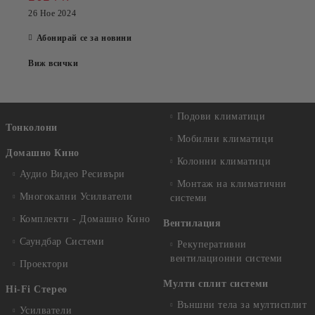
26 Ное 2024
Абонирай се за новини
Виж всички
Подови климатици
Тонколони
Мобилни климатици
Домашно Кино
Колонни климатици
Аудио Видео Рeсивъри
Монтаж на климатични
Многокални Усилватели
системи
Комплекти - Домашно Кино
Вентилация
Саундбар Системи
Рекуперативни
вентилационни системи
Проектори
Мулти сплит системи
Hi-Fi Стерео
Външни тела за мултисплит
Усилватели