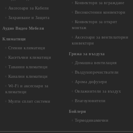
Конвектори за вграждане
Аксесоари за Кабели
Високостенни конвектори
Захранване и Защита
Конвектори за открит
монтаж
Аудио Видео Мебели
Аксесоари за вентилаторни
Климатици
конвектори
Стенни климатици
Грижа за въздуха
Касетъчни климатици
Домашна вентилация
Таванни климатици
Въздухопречистватели
Канални климатици
Арома дифузери
Wi-Fi и аксесоари за
Овлажнители за въздух
климатици
Влагоуловители
Мулти сплит системи
Бойлери
Термодинамични