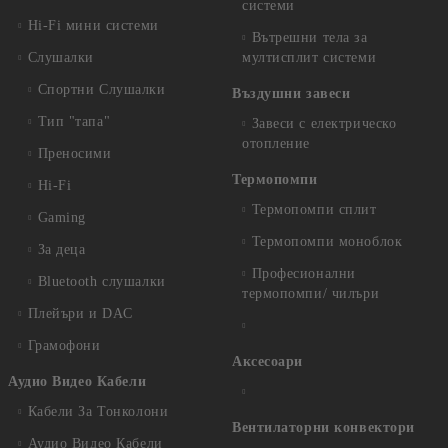
системи
Hi-Fi мини системи
Вътрешни тела за
Слушалки
мултисплит системи
Спортни Слушалки
Въздушни завеси
Тип "тапа"
Завеси с електрическо
отопление
Преносими
Термопомпи
Hi-Fi
Термопомпи сплит
Gaming
Термопомпи моноблок
За деца
Професионални
Bluetooth слушалки
термопомпи/ чилъри
Плейъри и DAC
Грамофони
Аксесоари
Аудио Видео Кабели
Кабели За Тонколони
Вентилаторни конвектори
Аудио Видео Кабели