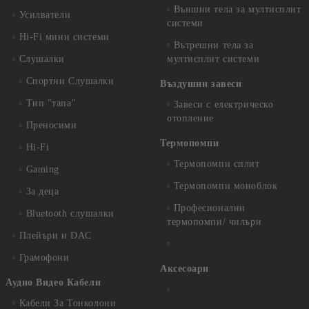
Външни тела за мултисплит
Усилватели
системи
Hi-Fi мини системи
Вътрешни тела за
Слушалки
мултисплит системи
Спортни Слушалки
Въздушни завеси
Тип "тапа"
Завеси с електрическо
отопление
Преносими
Термопомпи
Hi-Fi
Термопомпи сплит
Gaming
Термопомпи моноблок
За деца
Професионални
Bluetooth слушалки
термопомпи/ чилъри
Плейъри и DAC
Грамофони
Аксесоари
Аудио Видео Кабели
Кабели За Тонколони