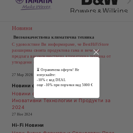
Новини
Висококачествена климатична техника
С удоволствие Ви информираме, че BestHiFiStore
разширява своята продуктова гама и вече ще
предлага висококачествена климатична техника от
утвърдени световни производители.
⏳ Ограничена оферта! Не
27 Мар 2026
изпускайте:
-10% с код DEAL
Новини от Yamaha
още -10% при поръчки над 5000 €
Новини от Yamaha Audio Visual:
Иновативни Технологии и Продукти за
2024
27 Ное 2024
Hi-Fi Новини