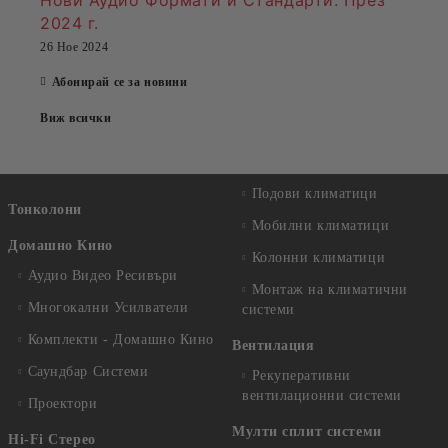
Нови Аудио Формати и Стандарти
: През
2024 г.
26 Ное 2024
Абонирай се за новини
Виж всички
Подови климатици
Тонколони
Мобилни климатици
Домашно Кино
Колонни климатици
Аудио Видео Рeсивъри
Монтаж на климатични
Многокални Усилватели
системи
Комплекти - Домашно Кино
Вентилация
Саундбар Системи
Рекуперативни
вентилационни системи
Проектори
Мулти сплит системи
Hi-Fi Стерео