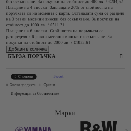
без оскъпяване. За покупки на стойност до 400 лв. / €204,52
Плащане на 4 вноски. Заплащате 20% от стойността на
поръчката си на момента с карта. Останалата сума се разделя
на 3 равни месечни вноски без оскъпяване. За покупки на
стойност до 1000 лв. / €511.31
Плащане на 6 вноски. Стойността на поръчката се
разпределя в 6 равни месечни вноски с оскъпяване. За
покупки на стойност до 2000 лв. / €1022.61
БЪРЗА ПОРЪЧКА
САМО ПОПЪЛНЕТЕ 2 ПОЛЕТА
Tweet
Сподели
Оцени продукта
Сравни
Информация за Съответствие
Съгласен съм с
Политиката за лични данни
Ние ще се свържем с вас в рамките на работния ден.
Марки