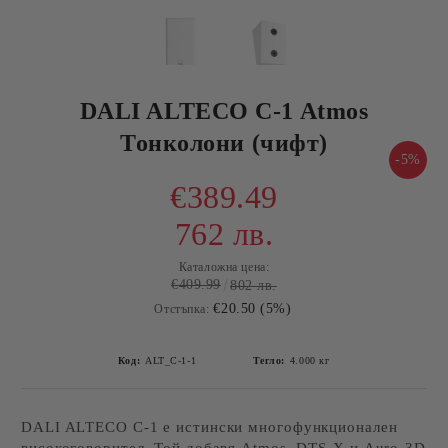
DALI ALTECO C-1 Atmos
Тонколони (чифт)
-5%
€389.49
762 лв.
Каталожна цена:
€409.99
802 лв.
€20.50 (5%)
Отстъпка:
Код:
ALT_C-1-1
Тегло:
4.000
кг
DALI ALTECO C-1 е истински многофункционален