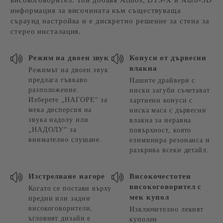
високоговорител. Той добавя Atmos, DTS-X и Auro-3D
информация за височината към съществуваща
съраунд настройка и е дискретно решение за стена за
стерео инсталация.
Режим на двоен звук
Конуси от дървесни
влакна
Режимът на двоен звук
предлага гъвкаво
Нашите драйвери с
разположение.
ниски загуби съчетават
Изберете „НАГОРЕ“ за
хартиени конуси с
мека дисперсия на
ниска маса с дървесни
звука надолу или
влакна за неравна
„НАДОЛУ“ за
повърхност, която
внимателно слушане.
елиминира резонанса и
разкрива всеки детайл.
Изстрелване нагоре
Високочестотен
високоговорител с
Когато се постави върху
мек купол
предни или задни
високоговорители,
Изключително лекият
ъгловият дизайн е
куполен