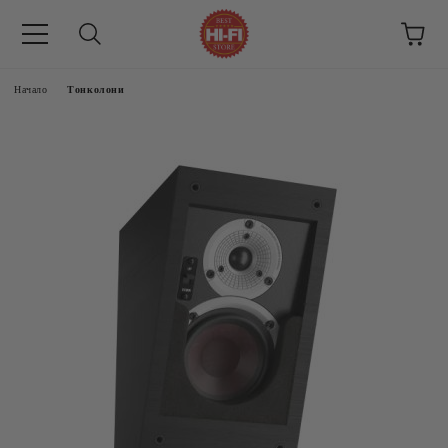
Начало
Тонколони