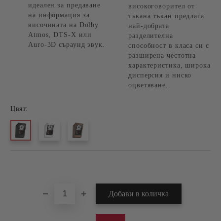
идеален за предаване
високоговорител от
на информация за
тъкана тъкан предлага
височината на Dolby
най-добрата
Atmos, DTS-X или
разделителна
Auro-3D съраунд звук.
способност в класа си с
разширена честотна
характеристика, широка
дисперсия и ниско
оцветяване.
Цвят:
Добави в желани