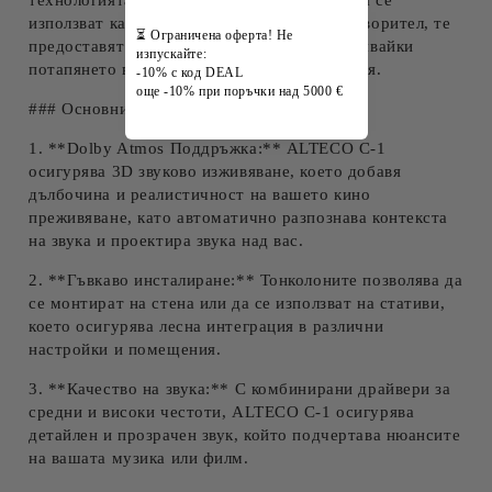
технологията Dolby Atmos. Проектирани да се
използват като съраунд или атмосферен говорител, те
⏳ Ограничена оферта! Не
предоставят невероятно 3D звучене, улеснявайки
изпускайте:
потапянето в аудиовизуалните произведения.
-10% с код DEAL
още -10% при поръчки над 5000 €
### Основни характеристики:
1. **Dolby Atmos Поддръжка:** ALTECO C-1
осигурява 3D звуково изживяване, което добавя
дълбочина и реалистичност на вашето кино
преживяване, като автоматично разпознава контекста
на звука и проектира звука над вас.
2. **Гъвкаво инсталиране:** Тонколоните позволява да
се монтират на стена или да се използват на стативи,
което осигурява лесна интеграция в различни
настройки и помещения.
3. **Качество на звука:** С комбинирани драйвери за
средни и високи честоти, ALTECO C-1 осигурява
детайлен и прозрачен звук, който подчертава нюансите
на вашата музика или филм.