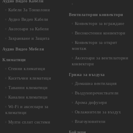
Аудио Видео Кабели
Кабели За Тонколони
Вентилаторни конвектори
Аудио Видео Кабели
Конвектори за вграждане
Аксесоари за Кабели
Високостенни конвектори
Захранване и Защита
Конвектори за открит
монтаж
Аудио Видео Мебели
Аксесоари за вентилаторни
Климатици
конвектори
Стенни климатици
Грижа за въздуха
Касетъчни климатици
Домашна вентилация
Таванни климатици
Въздухопречистватели
Канални климатици
Арома дифузери
Wi-Fi и аксесоари за
Овлажнители за въздух
климатици
Влагоуловители
Мулти сплит системи
Бойлери