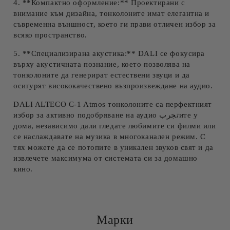
4. **Компактно оформление:** Проектирани с
внимание към дизайна, тонколоните имат елегантна и
съвременна външност, което ги прави отличен избор за
всяко пространство.
5. **Специализирана акустика:** DALI се фокусира
върху акустичната познание, което позволява на
тонколоните да генерират естествени звуци и да
осигурят висококачествено възпроизвеждане на аудио.
DALI ALTECO C-1 Atmos тонколоните са перфектният
избор за активно подобряване на аудио تجربите у
дома, независимо дали гледате любимите си филми или
се наслаждавате на музика в многоканален режим. С
тях можете да се потопите в уникален звуков свят и да
извлечете максимума от системата си за домашно
кино.
Марки