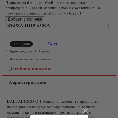
Плащане на 6 вноски. Стойността на поръчката се
разпределя в 6 равни месечни вноски с оскъпяване. За
покупки на стойност до 2000 лв. / €1022.61
БЪРЗА ПОРЪЧКА
САМО ПОПЪЛНЕТЕ 2 ПОЛЕТА
Tweet
Сподели
Оцени продукта
Сравни
Информация за Съответствие
Съгласен съм с
Политиката за лични данни
Детайлно описание
Ние ще се свържем с вас в рамките на работния ден.
Характеристики
DALI ALTECO C-1 Atmos тонколоните предлагат
иновационен подход за подобряване на вашето
домашно кино изживяване чрез интеграция с