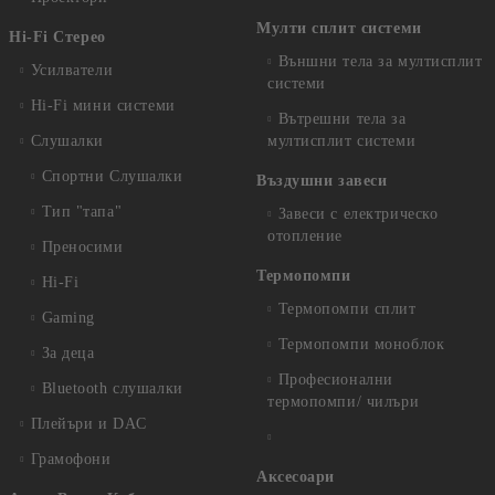
Мулти сплит системи
Hi-Fi Стерео
Външни тела за мултисплит
Усилватели
системи
Hi-Fi мини системи
Вътрешни тела за
Слушалки
мултисплит системи
Спортни Слушалки
Въздушни завеси
Тип "тапа"
Завеси с електрическо
отопление
Преносими
Термопомпи
Hi-Fi
Термопомпи сплит
Gaming
Термопомпи моноблок
За деца
Професионални
Bluetooth слушалки
термопомпи/ чилъри
Плейъри и DAC
Грамофони
Аксесоари