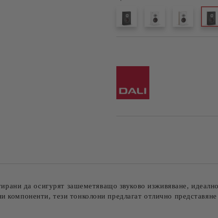
Добави в желани
ани да осигурят зашеметяващо звуково изживяване, идеално 
ни компоненти, тези тонколони предлагат отлично представяне