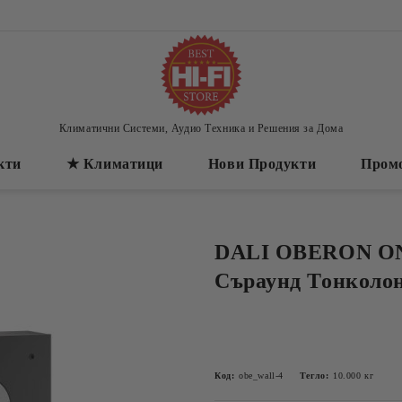
Климатични Системи, Аудио Техника и Решения за Дома
кти
★ Климатици
Нови Продукти
Пром
DALI OBERON O
Съраунд Тонколон
Код:
obe_wall-4
Тегло:
10.000
кг