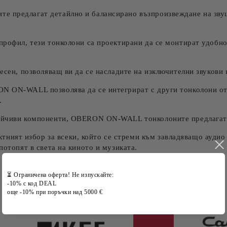
 предлагат детайлно и балансирано възпроизвеждане на звуци
профил, тези тонколони са проектирани да се монтират удобно
есен, позволяващ ви да се насладите на изключителни звукови 
ON ON-WALL позволява да се интегрират с други тонколони о
.
тойчиви компоненти, OBERON ON-WALL тонколоните предлагат 
ят избор за всеки, който се стреми към завладяващо аудио 
потопят в света на киното и музиката.
⏳ Ограничена оферта! Не изпускайте:
-10% с код DEAL
още -10% при поръчки над 5000 €
Марки