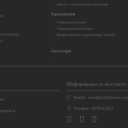
Завеси с електрическо отопление
Термопомпи
ци
Термопомпи сплит
и
Термопомпи моноблок
за климатици
Професионални термопомпи/ чилъри
ми
Аксесоари
Информация за контакти:
Имейл:
info@besthifistore.co
укт
Телефон:
0879122622
 проекти