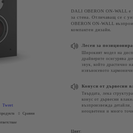
DALI OBERON ON-WALL е тъ
за стена. Отличаващ се с у
OBERON ON-WALL възпроизве
компактен дизайн.
Лесен за позиционир
Широкият модел на дисп
драйверите осигурява до
звук, който драстично н
извъносевото хармоничн
Конуси от дървесни в
Твърдата, лека структур
конус от дървесни влакн
Tweet
възпроизвежда детайли, 
неоцветени и много точ
продукта
Сравни
тветствие
Цвят: