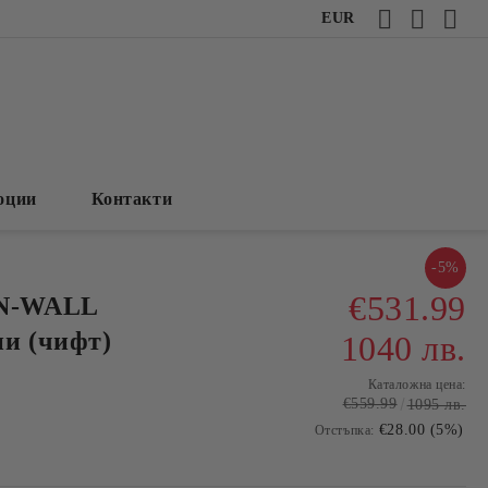
EUR
оции
Контакти
-5%
€531.99
N-WALL
и (чифт)
1040 лв.
Каталожна цена:
€559.99
1095 лв.
€28.00 (5%)
Отстъпка: