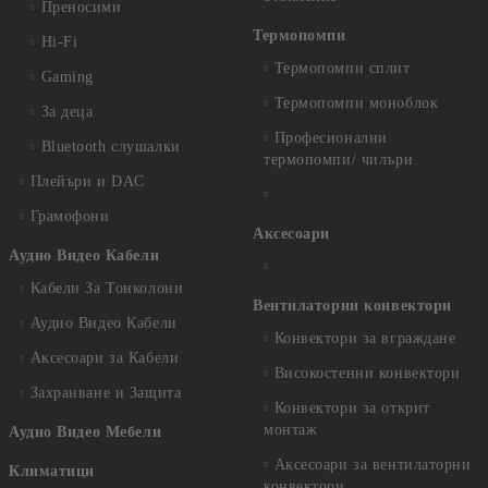
Преносими
Термопомпи
Hi-Fi
Термопомпи сплит
Gaming
Термопомпи моноблок
За деца
Професионални
Bluetooth слушалки
термопомпи/ чилъри
Плейъри и DAC
Грамофони
Аксесоари
Аудио Видео Кабели
Кабели За Тонколони
Вентилаторни конвектори
Аудио Видео Кабели
Конвектори за вграждане
Аксесоари за Кабели
Високостенни конвектори
Захранване и Защита
Конвектори за открит
монтаж
Аудио Видео Мебели
Аксесоари за вентилаторни
Климатици
конвектори