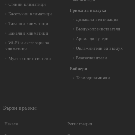
Стенни климатици
Грижа за въздуха
Касетъчни климатици
Домашна вентилация
Таванни климатици
Въздухопречистватели
Канални климатици
Арома дифузери
Wi-Fi и аксесоари за
Овлажнители за въздух
климатици
Влагоуловители
Мулти сплит системи
Бойлери
Термодинамични
Бързи връзки:
Начало
Регистрация