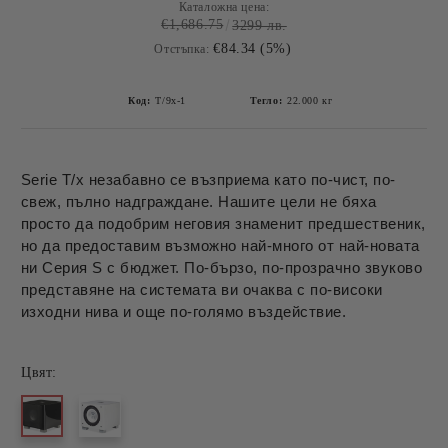
Каталожна цена:
€1,686.75
3299 лв.
€84.34 (5%)
Отстъпка:
Код:
T/9x-1
Тегло:
22.000
кг
Serie T/x незабавно се възприема като по-чист, по-
свеж, пълно надграждане. Нашите цели не бяха
просто да подобрим неговия знаменит предшественик,
но да предоставим възможно най-много от най-новата
ни Серия S с бюджет. По-бързо, по-прозрачно звуково
представяне на системата ви очаква с по-високи
изходни нива и още по-голямо въздействие.
Цвят: