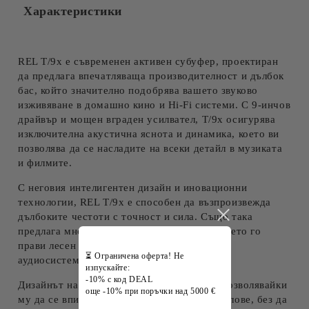
Характеристики
REL T/9x е съвременен активен субуфер, проектиран
да предлага впечатляваща производителност и дълбок
бас, който значително подобрява вашето звуково
изживяване в домашно кино и Hi-Fi системи. С 9-инчов
драйвър и мощен вграден усилвател, T/9x осигурява
изключителна акустична яснота и динамика, което ви
позволява да се насладите на всеки детайл в музиката
и филмите.
С неговия интелигентен дизайн и иновационни
технологии, REL T/9x е способен да възпроизвежда
дълбоките честоти с точност и сила. Също така
предлага множество опции за свързване, което го
прави лесен за интегриране в разнообразни
⏳ Ограничена оферта! Не
аудиосистеми.
изпускайте:
-10% с код DEAL
Дизайнът на T/9x е елегантен и модерен, позволявайки
още -10% при поръчки над 5000 €
му да се впише в различни интериорни стилове, без да