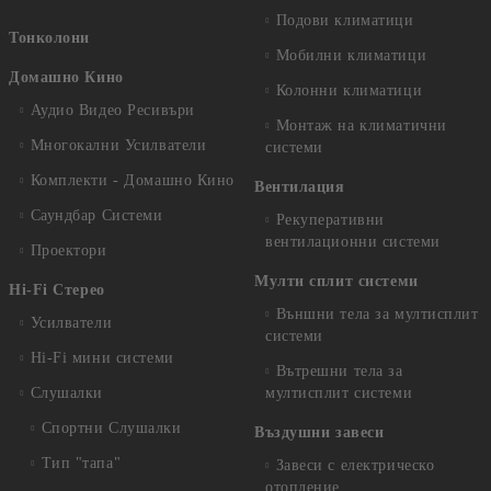
Подови климатици
Тонколони
Мобилни климатици
Домашно Кино
Колонни климатици
Аудио Видео Рeсивъри
Монтаж на климатични
Многокални Усилватели
системи
Комплекти - Домашно Кино
Вентилация
Саундбар Системи
Рекуперативни
вентилационни системи
Проектори
Мулти сплит системи
Hi-Fi Стерео
Външни тела за мултисплит
Усилватели
системи
Hi-Fi мини системи
Вътрешни тела за
Слушалки
мултисплит системи
Спортни Слушалки
Въздушни завеси
Тип "тапа"
Завеси с електрическо
отопление