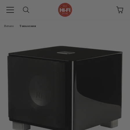
Начало
Тонколони