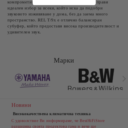
компрометира качеството на звука. Това го прави
идеален избор за всеки, който иска да подобри
звуковото изживяване у дома, без да заема много
пространство. REL T/9x е отлично балансиран
субуфер, който предоставя висока производителност и
удивителен звук.
Марки
Новини
Висококачествена климатична техника
С удоволствие Ви информираме, че BestHiFiStore
разширява своята продуктова гама и вече ще