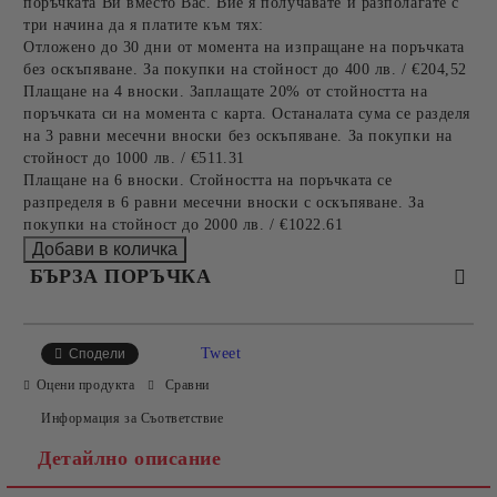
поръчката Ви вместо Вас. Вие я получавате и разполагате с
три начина да я платите към тях:
Отложено до 30 дни от момента на изпращане на поръчката
без оскъпяване. За покупки на стойност до 400 лв. / €204,52
Плащане на 4 вноски. Заплащате 20% от стойността на
поръчката си на момента с карта. Останалата сума се разделя
на 3 равни месечни вноски без оскъпяване. За покупки на
стойност до 1000 лв. / €511.31
Плащане на 6 вноски. Стойността на поръчката се
разпределя в 6 равни месечни вноски с оскъпяване. За
покупки на стойност до 2000 лв. / €1022.61
БЪРЗА ПОРЪЧКА
САМО ПОПЪЛНЕТЕ 2 ПОЛЕТА
Tweet
Сподели
Оцени продукта
Сравни
Информация за Съответствие
Съгласен съм с
Политиката за лични данни
Детайлно описание
Ние ще се свържем с вас в рамките на работния ден.