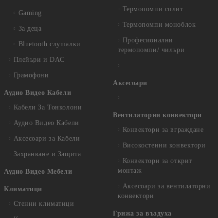
Термопомпи сплит
Gaming
Термопомпи моноблок
За деца
Професионални
Bluetooth слушалки
термопомпи/ чилъри
Плейъри и DAC
Грамофони
Аксесоари
Аудио Видео Кабели
Кабели За Тонколони
Вентилаторни конвектори
Аудио Видео Кабели
Конвектори за вграждане
Аксесоари за Кабели
Високостенни конвектори
Захранване и Защита
Конвектори за открит
монтаж
Аудио Видео Мебели
Аксесоари за вентилаторни
Климатици
конвектори
Стенни климатици
Грижа за въздуха