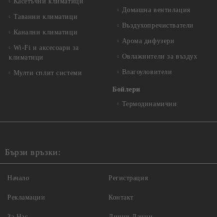
Касетъчни климатици
Домашна вентилация
Таванни климатици
Въздухопречистватели
Канални климатици
Арома дифузери
Wi-Fi и аксесоари за
Овлажнители за въздух
климатици
Влагоуловители
Мулти сплит системи
Бойлери
Термодинамични
Бързи връзки:
Начало
Регистрация
Рекламации
Контакт
За Нас
Лични Данни