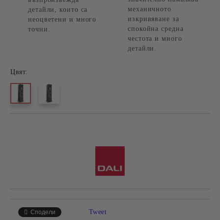
механичното
детайли, които са
изкривяване за
неоцветени и много
спокойна средна
точни.
честота и много
детайли.
Цвят:
Добави в желани
Tweet
Сподели