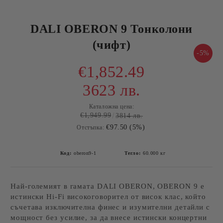
DALI OBERON 9 Тонколони
(чифт)
-5%
€1,852.49
3623 лв.
Каталожна цена:
€1,949.99
3814 лв.
€97.50 (5%)
Отстъпка:
Код:
oberon9-1
Тегло:
60.000
кг
Най-големият в гамата DALI OBERON, OBERON 9 е
истински Hi-Fi високоговорител от висок клас, който
съчетава изключителна финес и изумителни детайли с
мощност без усилие, за да внесе истински концертни