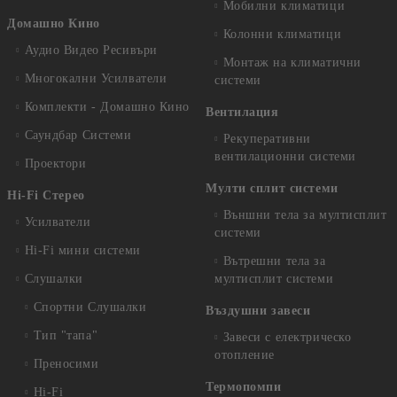
Мобилни климатици
Домашно Кино
Колонни климатици
Аудио Видео Рeсивъри
Монтаж на климатични
Многокални Усилватели
системи
Комплекти - Домашно Кино
Вентилация
Саундбар Системи
Рекуперативни
вентилационни системи
Проектори
Мулти сплит системи
Hi-Fi Стерео
Външни тела за мултисплит
Усилватели
системи
Hi-Fi мини системи
Вътрешни тела за
Слушалки
мултисплит системи
Спортни Слушалки
Въздушни завеси
Тип "тапа"
Завеси с електрическо
отопление
Преносими
Термопомпи
Hi-Fi