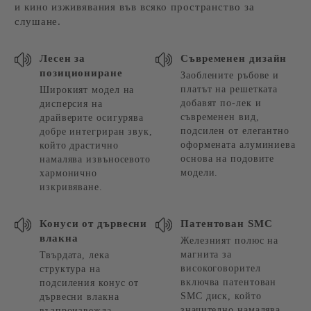
и кино изживявания във всяко пространство за
слушане.
Лесен за
Съвременен дизайн
позициониране
Заоблените ръбове и
платът на решетката
Широкият модел на
добавят по-лек и
дисперсия на
съвременен вид,
драйверите осигурява
подсилен от елегантно
добре интегриран звук,
оформената алуминиева
който драстично
основа на подовите
намалява извъносевото
модели.
хармонично
изкривяване.
Конуси от дървесни
Патентован SMC
влакна
Железният полюс на
магнита за
Твърдата, лека
високоговорител
структура на
включва патентован
подсиления конус от
SMC диск, който
дървесни влакна
значително намалява
възпроизвежда