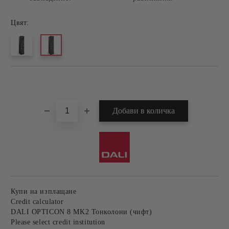
Цвят:
Добави в желани
Купи на изплащане
Credit calculator
DALI OPTICON 8 MK2 Тонколони (чифт)
Please select credit institution