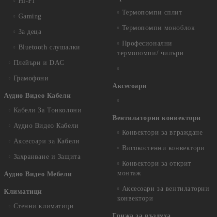
Hi-Fi
Термопомпи сплит
Gaming
Термопомпи моноблок
За деца
Професионални
Bluetooth слушалки
термопомпи/ чилъри
Плейъри и DAC
Грамофони
Аксесоари
Аудио Видео Кабели
Кабели За Тонколони
Вентилаторни конвектори
Аудио Видео Кабели
Конвектори за вграждане
Аксесоари за Кабели
Високостенни конвектори
Захранване и Защита
Конвектори за открит
монтаж
Аудио Видео Мебели
Аксесоари за вентилаторни
Климатици
конвектори
Стенни климатици
Грижа за въздуха