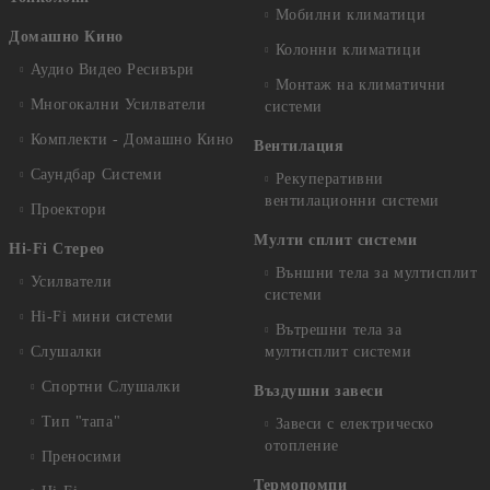
Мобилни климатици
Домашно Кино
Колонни климатици
Аудио Видео Рeсивъри
Монтаж на климатични
Многокални Усилватели
системи
Комплекти - Домашно Кино
Вентилация
Саундбар Системи
Рекуперативни
вентилационни системи
Проектори
Мулти сплит системи
Hi-Fi Стерео
Външни тела за мултисплит
Усилватели
системи
Hi-Fi мини системи
Вътрешни тела за
Слушалки
мултисплит системи
Спортни Слушалки
Въздушни завеси
Тип "тапа"
Завеси с електрическо
отопление
Преносими
Термопомпи