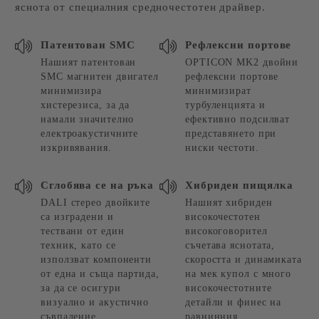
яснота от специалния средночестотен драйвер.
Патентован SMC
Рефлексни портове
Нашият патентован
OPTICON MK2 двойни
SMC магнитен двигател
рефлексни портове
минимизира
минимизират
хистерезиса, за да
турбуленцията и
намали значително
ефективно подсилват
електроакустичните
представянето при
изкривявания.
ниски честоти.
Сглобява се на ръка
Хибриден пищялка
DALI стерео двойките
Нашият хибриден
са изградени и
високочестотен
тествани от един
високоговорител
техник, като се
съчетава яснотата,
използват компоненти
скоростта и динамиката
от една и съща партида,
на мек купол с много
за да се осигури
високочестотните
визуално и акустично
детайли и финес на
съвпадение.
равнинния.