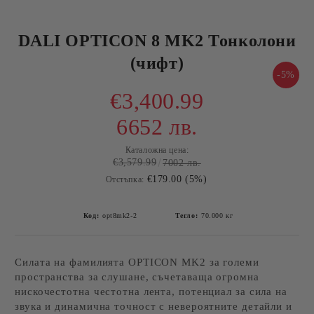
DALI OPTICON 8 MK2 Тонколони
(чифт)
-5%
€3,400.99
6652 лв.
Каталожна цена:
€3,579.99
7002 лв.
€179.00 (5%)
Отстъпка:
Код:
opt8mk2-2
Тегло:
70.000
кг
Силата на фамилията OPTICON MK2 за големи
пространства за слушане, съчетаваща огромна
нискочестотна честотна лента, потенциал за сила на
звука и динамична точност с невероятните детайли и