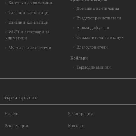
Касетъчни климатици
Домашна вентилация
Таванни климатици
Въздухопречистватели
Канални климатици
Арома дифузери
Wi-Fi и аксесоари за
Овлажнители за въздух
климатици
Влагоуловители
Мулти сплит системи
Бойлери
Термодинамични
Бързи връзки:
Начало
Регистрация
Рекламации
Контакт