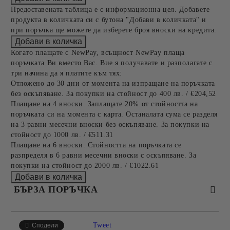
Предоставената таблица е с информационна цел. Добавете
продукта в количката си с бутона "Добави в количката" и
при поръчка ще можете да изберете броя вноски на кредита.
Когато плащате с NewPay, всъщност NewPay плаща
поръчката Ви вместо Вас. Вие я получавате и разполагате с
три начина да я платите към тях:
Отложено до 30 дни от момента на изпращане на поръчката
без оскъпяване. За покупки на стойност до 400 лв. / €204,52
Плащане на 4 вноски. Заплащате 20% от стойността на
поръчката си на момента с карта. Останалата сума се разделя
на 3 равни месечни вноски без оскъпяване. За покупки на
стойност до 1000 лв. / €511.31
Плащане на 6 вноски. Стойността на поръчката се
разпределя в 6 равни месечни вноски с оскъпяване. За
покупки на стойност до 2000 лв. / €1022.61
БЪРЗА ПОРЪЧКА
САМО ПОПЪЛНЕТЕ 2 ПОЛЕТА
Tweet
Сподели