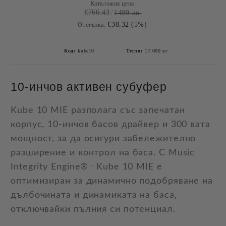
Каталожна цена:
€766.43
1499 лв.
€38.32 (5%)
Отстъпка:
Код:
kube10
Тегло:
17.000
кг
10-инчов активен субуфер
Kube 10 MIE разполага със запечатан
корпус, 10-инчов басов драйвер и 300 вата
мощност, за да осигури забележително
разширение и контрол на баса. С Music
,
Integrity Engine®
Kube 10 MIE е
оптимизиран за динамично подобряване на
дълбочината и динамиката на баса,
отключвайки пълния си потенциал.