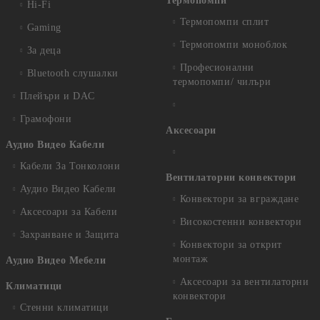
Термопомпи
Hi-Fi
Термопомпи сплит
Gaming
Термопомпи моноблок
За деца
Професионални
Bluetooth слушалки
термопомпи/ чилъри
Плейъри и DAC
Грамофони
Аксесоари
Аудио Видео Кабели
Кабели За Тонколони
Вентилаторни конвектори
Аудио Видео Кабели
Конвектори за вграждане
Аксесоари за Кабели
Високостенни конвектори
Захранване и Защита
Конвектори за открит
монтаж
Аудио Видео Мебели
Аксесоари за вентилаторни
Климатици
конвектори
Стенни климатици