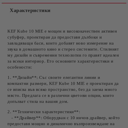
Ние ще се свържем с вас в рамките на работния ден.
Характеристики
KEF Kube 10 MIE е мощен и висококачествен активен
субуфер, проектиран да предоставя дълбоки и
завладяващи баси, които добавят ново измерение на
звука в домашното кино и стерео системите. Стилният
му дизайн и съвременни технологии го правят идеален
за всеки интериор. Ето основните характеристики и
особености:
1. **Дизайн**: Със своите елегантни линии и
компактни размери, KEF Kube 10 MIE е проектиран да
се вписва във всяко пространство, без да заема много
място. Предлага се в различни цветови опции, които
допълват стила на вашия дом.
2. **Технически характеристики**:
- **Драйвер**: Оборудван с 10 инчов драйвер, който
предоставя мощно и динамично възпроизвеждане на