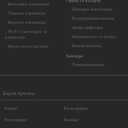
Грижа за въздуха
Касетъчни климатици
Домашна вентилация
Таванни климатици
Въздухопречистватели
Канални климатици
Арома дифузери
Wi-Fi и аксесоари за
Овлажнители за въздух
климатици
Влагоуловители
Мулти сплит системи
Бойлери
Термодинамични
Бързи връзки:
Начало
Регистрация
Рекламации
Контакт