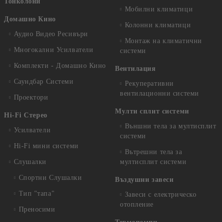
Тонколони
Мобилни климатици
Домашно Кино
Колонни климатици
Аудио Видео Рeсивъри
Монтаж на климатични
Многокални Усилватели
системи
Комплекти - Домашно Кино
Вентилация
Саундбар Системи
Рекуперативни
вентилационни системи
Проектори
Мулти сплит системи
Hi-Fi Стерео
Външни тела за мултисплит
Усилватели
системи
Hi-Fi мини системи
Вътрешни тела за
Слушалки
мултисплит системи
Спортни Слушалки
Въздушни завеси
Тип "тапа"
Завеси с електрическо
отопление
Преносими