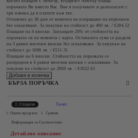
Когато плащате с NewPay, всъщност NewPay плаща
поръчката Ви вместо Вас. Вие я получавате и разполагате с
три начина да я платите към тях:
Отложено до 30 дни от момента на изпращане на поръчката
без оскъпяване. За покупки на стойност до 400 лв. / €204,52
Плащане на 4 вноски. Заплащате 20% от стойността на
поръчката си на момента с карта. Останалата сума се разделя
на 3 равни месечни вноски без оскъпяване. За покупки на
стойност до 1000 лв. / €511.31
Плащане на 6 вноски. Стойността на поръчката се
разпределя в 6 равни месечни вноски с оскъпяване. За
покупки на стойност до 2000 лв. / €1022.61
БЪРЗА ПОРЪЧКА
САМО ПОПЪЛНЕТЕ 2 ПОЛЕТА
Tweet
Сподели
Оцени продукта
Сравни
Информация за Съответствие
Съгласен съм с
Политиката за лични данни
Детайлно описание