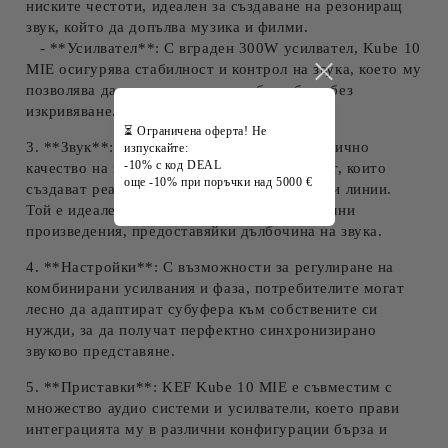
ниските честоти, идеален за създаване на резониращ
звук, който да допълва музика и филми.
- **Усилвател**: С вграден 300W усилвател, Kube 10
MIE осигурява стабилност и контрол на звука, което му
позволява да възпроизвежда дълбоки баси без
изкривяване.
⏳ Ограничена оферта! Не
3. **Звук**: Sub Kube 10 MIE предлага отлично
изпускайте:
-10% с код DEAL
качество на звука с дълбочина и детайлност, които
още -10% при поръчки над 5000 €
създават реалистични и завладяващи басови линии.
Той е идеален за филмови ефекти и музикални
произведения, предоставяйки дълбочина на звука.
4. **Настройки**: С възможности за регулиране на
комбинирани усилвания и фаза, потребителите могат
лесно да адаптират субуфера към собствените си
нужди, за да получат перфектно синхронизирано
звуково представяне.
5. **Приставки**: KEF Kube 10 MIE е съвместим с
множество аудио системи и усилватели, което прави
интеграцията му в различни конфигурации бърза и