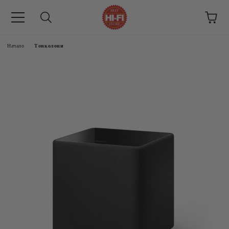
Начало
Тонколони