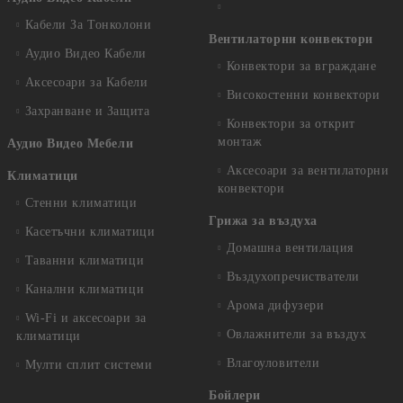
Кабели За Тонколони
Вентилаторни конвектори
Аудио Видео Кабели
Конвектори за вграждане
Аксесоари за Кабели
Високостенни конвектори
Захранване и Защита
Конвектори за открит
монтаж
Аудио Видео Мебели
Аксесоари за вентилаторни
Климатици
конвектори
Стенни климатици
Грижа за въздуха
Касетъчни климатици
Домашна вентилация
Таванни климатици
Въздухопречистватели
Канални климатици
Арома дифузери
Wi-Fi и аксесоари за
Овлажнители за въздух
климатици
Влагоуловители
Мулти сплит системи
Бойлери