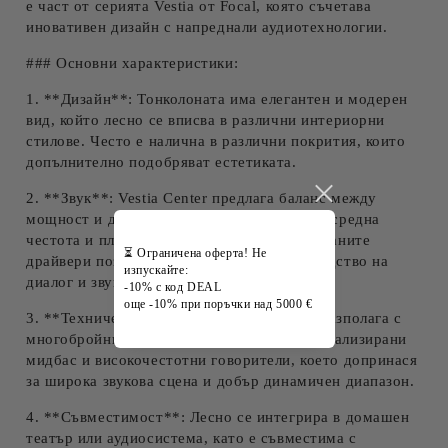
е част от серията Vestia от Focal, която съчетава
иновативен дизайн с напреднали аудиотехнологии.
### Основни характеристики:
1. **Дизайн**: Тонколоната има елегантен и модерен
вид, който лесно се вписва в различни интериорни
стилове. Често е налична в различни покрития, които
допълнително подобряват естетиката.
2. **Звук**: Vestia Center предлага баланс между
мощност и детайлност, осигурявайки ясна средна
честота и плътен бас. Специално проектираните
⏳ Ограничена оферта! Не
драйвери позволяват прецизно възпроизводство на
изпускайте:
диалог и звукови ефекти.
-10% с код DEAL
още -10% при поръчки над 5000 €
3. **Технически спецификации**: Често разполага с
многобройни драйвери, включително специализирани
мидбас и високочестотни говорители, което допринася
за широка звукова сцена и добър динамичен диапазон.
4. **Съвместимост**: Лесно се интегрира в домашен
театър или аудиосистема, като е съвместима с