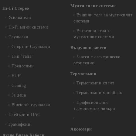
Мулти сплит системи
Hi-Fi Стерео
Външни тела за мултисплит
Усилватели
системи
Hi-Fi мини системи
Вътрешни тела за
Слушалки
мултисплит системи
Спортни Слушалки
Въздушни завеси
Тип "тапа"
Завеси с електрическо
отопление
Преносими
Термопомпи
Hi-Fi
Термопомпи сплит
Gaming
Термопомпи моноблок
За деца
Професионални
Bluetooth слушалки
термопомпи/ чилъри
Плейъри и DAC
Грамофони
Аксесоари
Аудио Видео Кабели