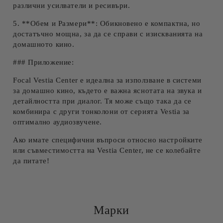
различни усилватели и ресивъри.
5. **Обем и Размери**: Обикновено е компактна, но
достатъчно мощна, за да се справи с изискванията на
домашното кино.
### Приложение:
Focal Vestia Center е идеална за използване в системи
за домашно кино, където е важна яснотата на звука и
детайлността при диалог. Тя може също така да се
комбинира с други тонколони от серията Vestia за
оптимално аудиозвучене.
Ако имате специфични въпроси относно настройките
или съвместимостта на Vestia Center, не се колебайте
да питате!
Марки