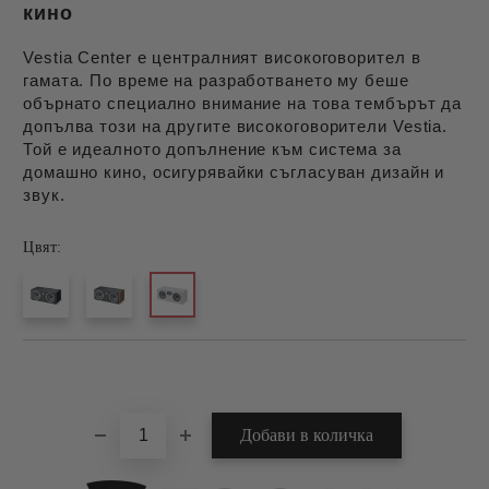
Произведено
кино
във
Франция
Vestia Center е централният високоговорител в
гамата. По време на разработването му беше
обърнато специално внимание на това тембърът да
допълва този на другите високоговорители Vestia.
Той е идеалното допълнение към система за
домашно кино, осигурявайки съгласуван дизайн и
звук.
Цвят:
Добави в желани