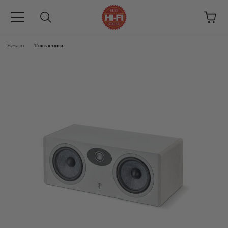
Начало
Тонколони