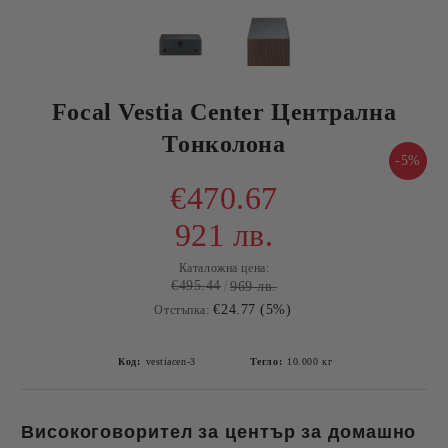
Focal Vestia Center Централна
Тонколона
-5%
€470.67
921 лв.
Каталожна цена:
€495.44
969 лв.
€24.77 (5%)
Отстъпка:
Код:
vestiacen-3
Тегло:
10.000
кг
Високоговорител за център за домашно