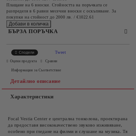
Плащане на 6 вноски. Стойността на поръчката се
разпределя в 6 равни месечни вноски с оскъпяване. За
покупки на стойност до 2000 лв. / €1022.61
БЪРЗА ПОРЪЧКА
САМО ПОПЪЛНЕТЕ 2 ПОЛЕТА
Tweet
Сподели
Оцени продукта
Сравни
Информация за Съответствие
Съгласен съм с
Политиката за лични данни
Детайлно описание
Ние ще се свържем с вас в рамките на работния ден.
Характеристики
Focal Vestia Center е централна тонколона, проектирана
да предоставя висококачествено звуково изживяване,
особено при гледане на филми и слушане на музика. Тя