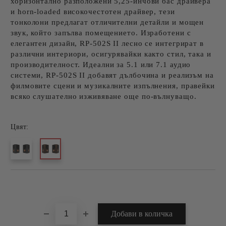
хоризонтално разположени 5,25-инчови бас драйвера
и horn-loaded високочестотен драйвер, тези
тонколони предлагат отличителни детайли и мощен
звук, който запълва помещението. Изработени с
елегантен дизайн, RP-502S II лесно се интегрират в
различни интериори, осигурявайки както стил, така и
производителност. Идеални за 5.1 или 7.1 аудио
системи, RP-502S II добавят дълбочина и реализъм на
филмовите сцени и музикалните изпълнения, правейки
всяко слушателно изживяване още по-вълнуващо.
Цвят:
Добави в желани