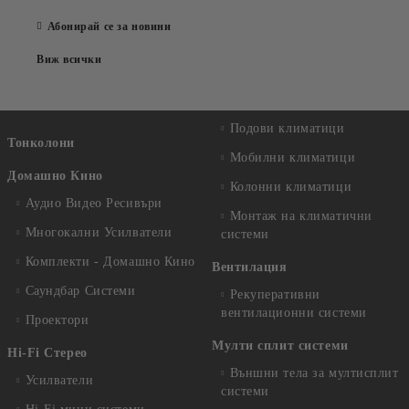
Абонирай се за новини
Виж всички
Подови климатици
Тонколони
Мобилни климатици
Домашно Кино
Колонни климатици
Аудио Видео Рeсивъри
Монтаж на климатични
Многокални Усилватели
системи
Комплекти - Домашно Кино
Вентилация
Саундбар Системи
Рекуперативни
вентилационни системи
Проектори
Мулти сплит системи
Hi-Fi Стерео
Външни тела за мултисплит
Усилватели
системи