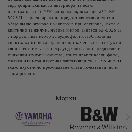
вид, допринасяйки за интериора на всяко
пространство. 5. **Разширена звукова сцена**: RP-
502S II е проектирана да предоставя пълноценно и
обгръщащо звуково изживяване при слушане, което е
критично за филми, музика и игри. Klipsch RP-502S II
е перфектният избор за аудиофили и любители на
киното, които искат да повишат качеството на звука в
своите системи. Тези съраунд тонколони предоставят
уникални звукови качества, които правят всеки филм,
музика или игра наистина запомнящи се. С RP-502S II,
всяко акустично преживяване става по-автентично и
завладяващо.
Марки