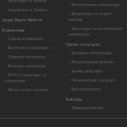
Аксесоари за Кабели
Високостенни конвектори
Захранване и Защита
Конвектори за открит
монтаж
Аудио Видео Мебели
Аксесоари за вентилаторни
Климатици
конвектори
Стенни климатици
Грижа за въздуха
Касетъчни климатици
Домашна вентилация
Таванни климатици
Въздухопречистватели
Канални климатици
Арома дифузери
Wi-Fi и аксесоари за
Овлажнители за въздух
климатици
Влагоуловители
Мулти сплит системи
Бойлери
Термодинамични