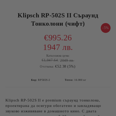
Klipsch RP-502S II Съраунд
Тонколони (чифт)
-5%
€995.26
1947 лв.
Каталожна цена:
€1,047.64
2049 лв.
€52.38 (5%)
Отстъпка:
Код:
RP502S-2
Тегло:
16.000
кг
Klipsch RP-502S II е premium съраунд тонколона,
проектирана да осигури обогатено и завладяващо
звуково изживяване в домашното кино. С двата