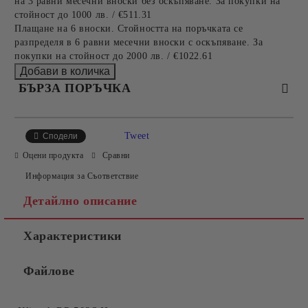
на 3 равни месечни вноски без оскъпяване. За покупки на
стойност до 1000 лв. / €511.31
Плащане на 6 вноски. Стойността на поръчката се
разпределя в 6 равни месечни вноски с оскъпяване. За
покупки на стойност до 2000 лв. / €1022.61
БЪРЗА ПОРЪЧКА
САМО ПОПЪЛНЕТЕ 2 ПОЛЕТА
Tweet
Сподели
Оцени продукта
Сравни
Информация за Съответствие
Съгласен съм с
Политиката за лични данни
Детайлно описание
Ние ще се свържем с вас в рамките на работния ден.
Характеристики
Файлове