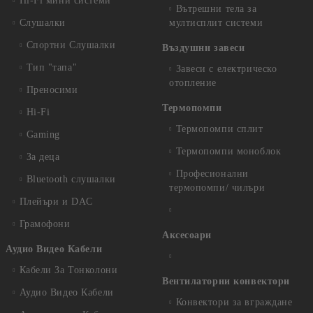
Hi-Fi мини системи
Вътрешни тела за
Слушалки
мултисплит системи
Спортни Слушалки
Въздушни завеси
Тип "тапа"
Завеси с електрическо
отопление
Преносими
Термопомпи
Hi-Fi
Термопомпи сплит
Gaming
Термопомпи моноблок
За деца
Професионални
Bluetooth слушалки
термопомпи/ чилъри
Плейъри и DAC
Грамофони
Аксесоари
Аудио Видео Кабели
Кабели За Тонколони
Вентилаторни конвектори
Аудио Видео Кабели
Конвектори за вграждане