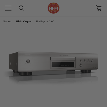
Начало
Hi-Fi Стерео
Плейъри и DAC