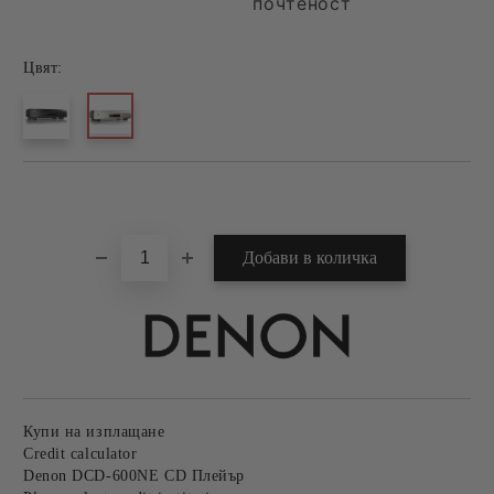
почтеност
Цвят:
Добави в желани
Купи на изплащане
Credit calculator
Denon DCD-600NE CD Плейър