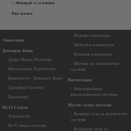
Абонирай се за новини
Виж всички
Подови климатици
Тонколони
Мобилни климатици
Домашно Кино
Колонни климатици
Аудио Видео Рeсивъри
Монтаж на климатични
Многокални Усилватели
системи
Комплекти - Домашно Кино
Вентилация
Саундбар Системи
Рекуперативни
вентилационни системи
Проектори
Мулти сплит системи
Hi-Fi Стерео
Външни тела за мултисплит
Усилватели
системи
Hi-Fi мини системи
Вътрешни тела за