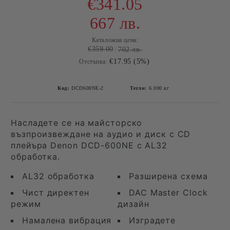
€341.05
667 лв.
Каталожна цена:
€359.00
702 лв.
€17.95 (5%)
Отстъпка:
Код:
DCD600NE-2
Тегло:
6.000
кг
Насладете се на майсторско
възпроизвеждане на аудио и диск с CD
плейъра Denon DCD-600NE с AL32
обработка.
AL32 обработка
Разширена схема
Чист директен
DAC Master Clock
режим
дизайн
Намалена вибрация
Изградете