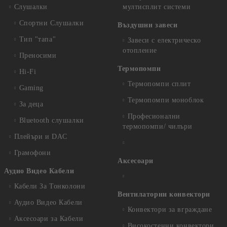
Слушалки
мултисплит системи
Спортни Слушалки
Въздушни завеси
Тип "тапа"
Завеси с електрическо
отопление
Преносими
Термопомпи
Hi-Fi
Термопомпи сплит
Gaming
Термопомпи моноблок
За деца
Професионални
Bluetooth слушалки
термопомпи/ чилъри
Плейъри и DAC
Грамофони
Аксесоари
Аудио Видео Кабели
Кабели За Тонколони
Вентилаторни конвектори
Аудио Видео Кабели
Конвектори за вграждане
Аксесоари за Кабели
Високостенни конвектори