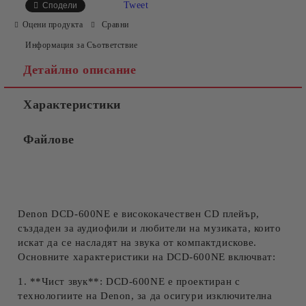
Tweet
Сподели
Оцени продукта
Сравни
Информация за Съответствие
Съгласен съм с
Политиката за лични данни
Детайлно описание
Ние ще се свържем с вас в рамките на работния ден.
Характеристики
Файлове
Denon DCD-600NE е висококачествен CD плейър,
създаден за аудиофили и любители на музиката, които
искат да се насладят на звука от компактдискове.
Основните характеристики на DCD-600NE включват:
1. **Чист звук**: DCD-600NE е проектиран с
технологиите на Denon, за да осигури изключителна