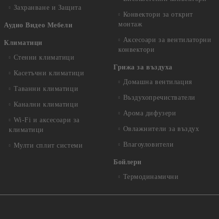
Захранване и Защита
Конвектори за открит
монтаж
Аудио Видео Мебели
Аксесоари за вентилаторни
Климатици
конвектори
Стенни климатици
Грижа за въздуха
Касетъчни климатици
Домашна вентилация
Таванни климатици
Въздухопречистватели
Канални климатици
Арома дифузери
Wi-Fi и аксесоари за
Овлажнители за въздух
климатици
Влагоуловители
Мулти сплит системи
Бойлери
Термодинамични