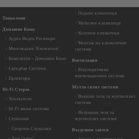
Подови климатици
Тонколони
Мобилни климатици
Домашно Кино
Колонни климатици
Аудио Видео Рeсивъри
Монтаж на климатични
Многокални Усилватели
системи
Комплекти - Домашно Кино
Вентилация
Саундбар Системи
Рекуперативни
вентилационни системи
Проектори
Мулти сплит системи
Hi-Fi Стерео
Външни тела за мултисплит
Усилватели
системи
Hi-Fi мини системи
Вътрешни тела за
Слушалки
мултисплит системи
Спортни Слушалки
Въздушни завеси
Тип "тапа"