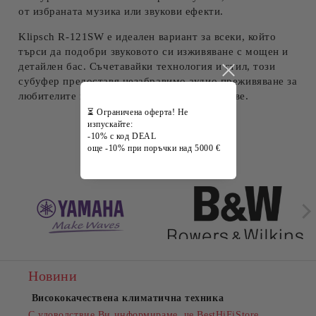
от избраната музика или звукови ефекти.
Klipsch R-121SW е идеален вариант за всеки, който
търси да подобри звуковото си изживяване с мощен и
детайлен бас. Съчетавайки технология и стил, този
субуфер предоставя незабравимо аудио преживяване за
любителите на музиката и филмовите фенове.
⏳ Ограничена оферта! Не
изпускайте:
-10% с код DEAL
още -10% при поръчки над 5000 €
Марки
Новини
Висококачествена климатична техника
С удоволствие Ви информираме, че BestHiFiStore