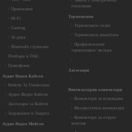
Завеси с електрическо
отопление
Преносими
Термопомпи
Hi-Fi
Термопомпи сплит
Gaming
Термопомпи моноблок
За деца
Професионални
Bluetooth слушалки
термопомпи/ чилъри
Плейъри и DAC
Грамофони
Аксесоари
Аудио Видео Кабели
Кабели За Тонколони
Вентилаторни конвектори
Аудио Видео Кабели
Конвектори за вграждане
Аксесоари за Кабели
Високостенни конвектори
Захранване и Защита
Конвектори за открит
монтаж
Аудио Видео Мебели