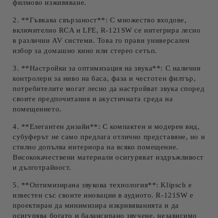
филмово изживяване.
2. **Гъвкава свързаност**: С множество входове,
включително RCA и LFE, R-121SW се интегрира лесно
в различни AV системи. Това го прави универсален
избор за домашно кино или стерео сетъп.
3. **Настройки за оптимизация на звука**: С налични
контролери за ниво на баса, фаза и честотен филтър,
потребителите могат лесно да настройват звука според
своите предпочитания и акустичната среда на
помещението.
4. **Елегантен дизайн**: С компактен и модерен вид,
субуферът не само предлага отлично представяне, но и
стилно допълва интериора на всяко помещение.
Висококачествени материали осигуряват издръжливост
и дълготрайност.
5. **Оптимизирана звукова технология**: Klipsch е
известен със своите иновации в аудиото. R-121SW е
проектиран да минимизира изкривяванията и да
осигурява богато и балансирано звучене, независимо