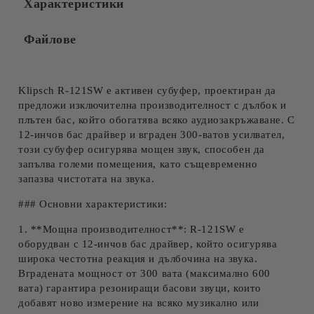
Характеристики
Файлове
Klipsch R-121SW е активен субуфер, проектиран да
предложи изключителна производителност с дълбок и
плътен бас, който обогатява всяко аудиозакръжаване. С
12-инчов бас драйвер и вграден 300-ватов усилвател,
този субуфер осигурява мощен звук, способен да
запълва големи помещения, като същевременно
запазва чистотата на звука.
### Основни характеристики:
1. **Мощна производителност**: R-121SW е
оборудван с 12-инчов бас драйвер, който осигурява
широка честотна реакция и дълбочина на звука.
Вградената мощност от 300 вата (максимално 600
вата) гарантира резониращи басови звуци, които
добавят ново измерение на всяко музикално или