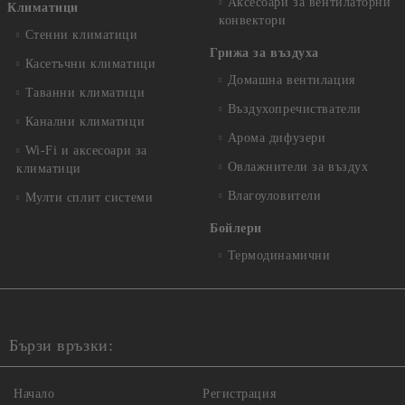
Аксесоари за вентилаторни
Климатици
конвектори
Стенни климатици
Грижа за въздуха
Касетъчни климатици
Домашна вентилация
Таванни климатици
Въздухопречистватели
Канални климатици
Арома дифузери
Wi-Fi и аксесоари за
Овлажнители за въздух
климатици
Влагоуловители
Мулти сплит системи
Бойлери
Термодинамични
Бързи връзки:
Начало
Регистрация