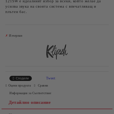
121SW е идеалният избор за всеки, който желае да
усилва звука на своята система с впечатляващ и
плътен бас.
Добави в желани
✗
Изчерпан
Tweet
Сподели
Оцени продукта
Сравни
Информация за Съответствие
Детайлно описание