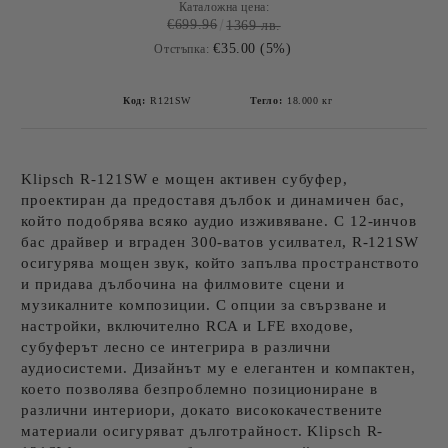
Каталожна цена:
€699.96
1369 лв.
€35.00 (5%)
Отстъпка:
Код:
R121SW
Тегло:
18.000
кг
Klipsch R-121SW е мощен активен субуфер,
проектиран да предоставя дълбок и динамичен бас,
който подобрява всяко аудио изживяване. С 12-инчов
бас драйвер и вграден 300-ватов усилвател, R-121SW
осигурява мощен звук, който запълва пространството
и придава дълбочина на филмовите сцени и
музикалните композиции. С опции за свързване и
настройки, включително RCA и LFE входове,
субуферът лесно се интегрира в различни
аудиосистеми. Дизайнът му е елегантен и компактен,
което позволява безпроблемно позициониране в
различни интериори, докато висококачествените
материали осигуряват дълготрайност. Klipsch R-