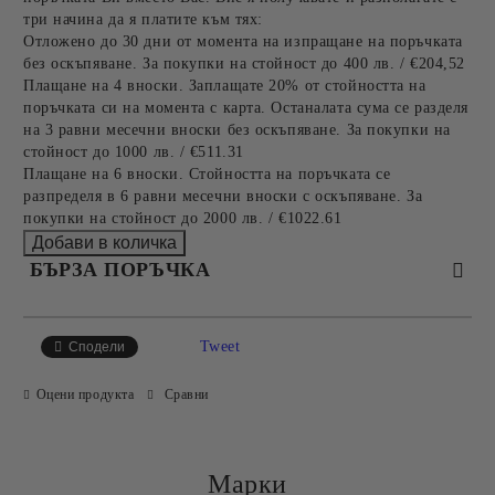
три начина да я платите към тях:
Отложено до 30 дни от момента на изпращане на поръчката
без оскъпяване. За покупки на стойност до 400 лв. / €204,52
Плащане на 4 вноски. Заплащате 20% от стойността на
поръчката си на момента с карта. Останалата сума се разделя
на 3 равни месечни вноски без оскъпяване. За покупки на
стойност до 1000 лв. / €511.31
Плащане на 6 вноски. Стойността на поръчката се
разпределя в 6 равни месечни вноски с оскъпяване. За
покупки на стойност до 2000 лв. / €1022.61
БЪРЗА ПОРЪЧКА
САМО ПОПЪЛНЕТЕ 2 ПОЛЕТА
Tweet
Сподели
Оцени продукта
Сравни
Съгласен съм с
Политиката за лични данни
Ние ще се свържем с вас в рамките на работния ден.
Марки