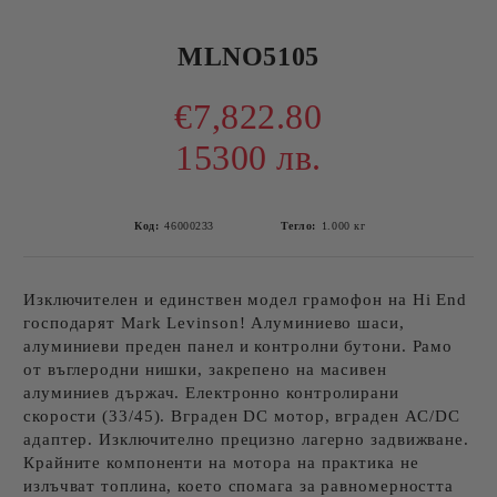
MLNO5105
€7,822.80
15300 лв.
Код:
46000233
Тегло:
1.000
кг
Изключителен и единствен модел грамофон на Hi End
господарят Mark Levinson! Алуминиево шаси,
алуминиеви преден панел и контролни бутони. Рамо
от въглеродни нишки, закрепено на масивен
алуминиев държач. Електронно контролирани
скорости (33/45). Вграден DC мотор, вграден AC/DC
адаптер. Изключително прецизно лагерно задвижване.
Крайните компоненти на мотора на практика не
излъчват топлина, което спомага за равномерността