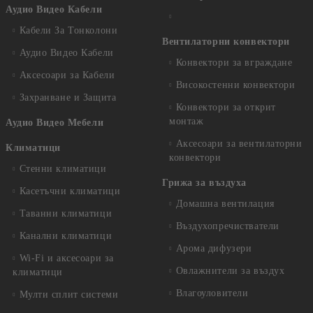
Аудио Видео Кабели
Кабели За Тонколони
Вентилаторни конвектори
Аудио Видео Кабели
Конвектори за вграждане
Аксесоари за Кабели
Високостенни конвектори
Захранване и Защита
Конвектори за открит
монтаж
Аудио Видео Мебели
Аксесоари за вентилаторни
Климатици
конвектори
Стенни климатици
Грижа за въздуха
Касетъчни климатици
Домашна вентилация
Таванни климатици
Въздухопречистватели
Канални климатици
Арома дифузери
Wi-Fi и аксесоари за
Овлажнители за въздух
климатици
Влагоуловители
Мулти сплит системи