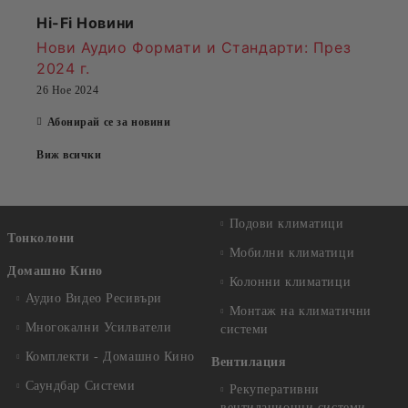
Hi-Fi Новини
Нови Аудио Формати и Стандарти
: През
2024 г.
26 Ное 2024
Абонирай се за новини
Виж всички
Подови климатици
Тонколони
Мобилни климатици
Домашно Кино
Колонни климатици
Аудио Видео Рeсивъри
Монтаж на климатични
Многокални Усилватели
системи
Комплекти - Домашно Кино
Вентилация
Саундбар Системи
Рекуперативни
вентилационни системи