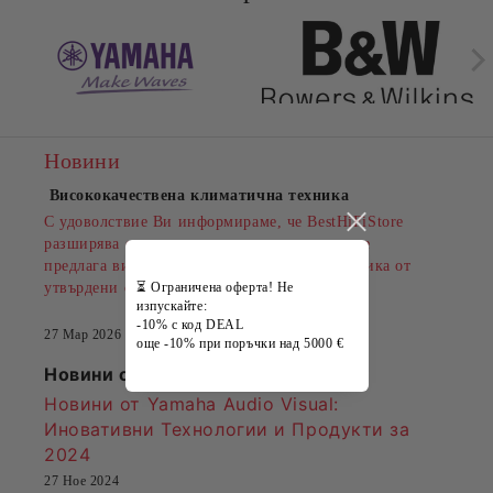
Новини
Висококачествена климатична техника
С удоволствие Ви информираме, че BestHiFiStore
разширява своята продуктова гама и вече ще
предлага висококачествена климатична техника от
утвърдени световни производители.
⏳ Ограничена оферта! Не
изпускайте:
-10% с код DEAL
27 Мар 2026
още -10% при поръчки над 5000 €
Новини от Yamaha
Новини от Yamaha Audio Visual:
Иновативни Технологии и Продукти за
2024
27 Ное 2024