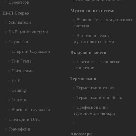
Проектори
Мулти сплит системи
Hi-Fi Стерео
Външни тела за мултисплит
Усилватели
системи
Hi-Fi мини системи
Вътрешни тела за
Слушалки
мултисплит системи
Спортни Слушалки
Въздушни завеси
Тип "тапа"
Завеси с електрическо
отопление
Преносими
Термопомпи
Hi-Fi
Термопомпи сплит
Gaming
Термопомпи моноблок
За деца
Професионални
Bluetooth слушалки
термопомпи/ чилъри
Плейъри и DAC
Грамофони
Аксесоари