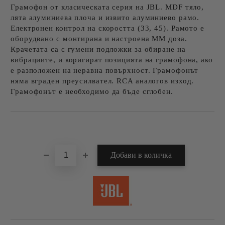
Грамофон от класическата серия на JBL. МDF тяло,
лята алуминиева плоча и извито алуминиево рамо.
Електронен контрол на скоростта (33, 45). Рамото е
оборудвано с монтирана и настроена MM доза.
Крачетата са с гумени подложки за обиране на
вибрациите, и коригират позицията на грамофона, ако
е разположен на неравна повърхност. Грамофонът
няма вграден преусилвател. RCA аналогов изход.
Грамофонът е необходимо да бъде сглобен.
Добави в желани