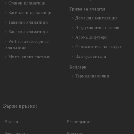
Стенни климатици
Грижа за въздуха
Касетъчни климатици
Домашна вентилация
Таванни климатици
Въздухопречистватели
Канални климатици
Арома дифузери
Wi-Fi и аксесоари за
Овлажнители за въздух
климатици
Влагоуловители
Мулти сплит системи
Бойлери
Термодинамични
Бързи връзки:
Начало
Регистрация
Рекламации
Контакт