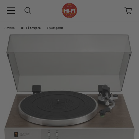
Начало
Hi-Fi Стерео
Грамофони