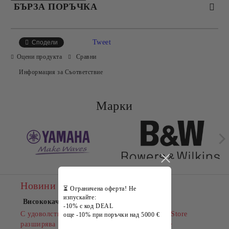
БЪРЗА ПОРЪЧКА
САМО ПОПЪЛНЕТЕ 2 ПОЛЕТА
Tweet
Сподели
Оцени продукта
Сравни
Информация за Съответствие
Съгласен съм с
Политиката за лични данни
Ние ще се свържем с вас в рамките на работния ден.
Марки
Новини
⏳ Ограничена оферта! Не
изпускайте:
Висококачествена климатична техника
-10% с код DEAL
С удоволствие Ви информираме, че BestHiFiStore
още -10% при поръчки над 5000 €
разширява своята продуктова гама и вече ще