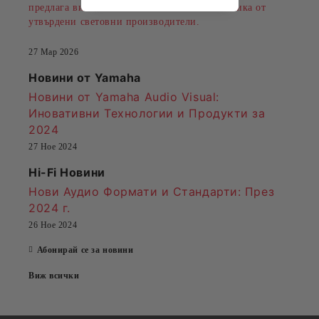
предлага висококачествена климатична техника от
утвърдени световни производители.
27 Мар 2026
Новини от Yamaha
Новини от Yamaha Audio Visual:
Иновативни Технологии и Продукти за
2024
27 Ное 2024
Hi-Fi Новини
Нови Аудио Формати и Стандарти
: През
2024 г.
26 Ное 2024
Абонирай се за новини
Виж всички