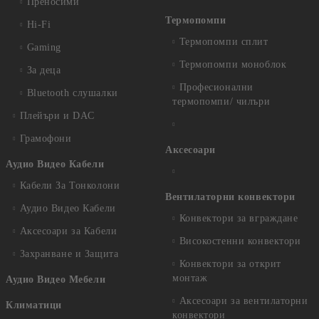
Преносими
Термопомпи
Hi-Fi
Термопомпи сплит
Gaming
Термопомпи моноблок
За деца
Професионални
Bluetooth слушалки
термопомпи/ чилъри
Плейъри и DAC
Грамофони
Аксесоари
Аудио Видео Кабели
Кабели За Тонколони
Вентилаторни конвектори
Аудио Видео Кабели
Конвектори за вграждане
Аксесоари за Кабели
Високостенни конвектори
Захранване и Защита
Конвектори за открит
монтаж
Аудио Видео Мебели
Аксесоари за вентилаторни
Климатици
конвектори