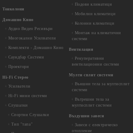
Подови климатици
Тонколони
Мобилни климатици
Домашно Кино
Колонни климатици
Аудио Видео Рeсивъри
Монтаж на климатични
Многокални Усилватели
системи
Комплекти - Домашно Кино
Вентилация
Саундбар Системи
Рекуперативни
вентилационни системи
Проектори
Мулти сплит системи
Hi-Fi Стерео
Външни тела за мултисплит
Усилватели
системи
Hi-Fi мини системи
Вътрешни тела за
Слушалки
мултисплит системи
Спортни Слушалки
Въздушни завеси
Тип "тапа"
Завеси с електрическо
отопление