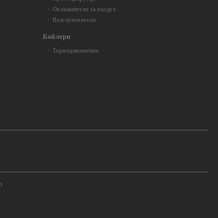
Овлажнители за въздух
Влагоуловители
Бойлери
Термодинамични
m