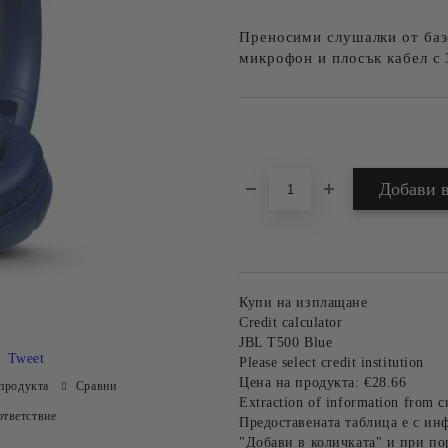
Преносими слушалки от базо
микрофон и плосък кабел с 
Добави в желани
Купи на изплащане
Credit calculator
JBL T500 Blue
Tweet
Please select credit institution
Цена на продукта:
€28.66
продукта
Сравни
Extraction of information from cr
тветствие
Предоставената таблица е с ин
"Добави в количката" и при по