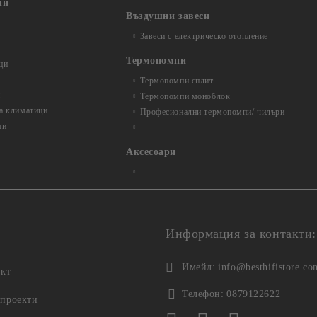
ли
Въздушни завеси
Завеси с електрическо отопление
Термопомпи
ци
Термопомпи сплит
и
Термопомпи моноблок
за климатици
Професионални термопомпи/ чилъри
ми
Аксесоари
Информация за контакти:
Имейл:
info@besthifistore.co
укт
Телефон:
0879122622
 проекти