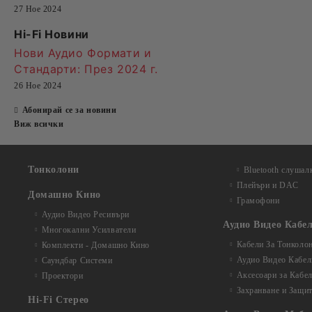
27 Ное 2024
Hi-Fi Новини
Нови Аудио Формати и
Стандарти
: През 2024 г.
26 Ное 2024
Абонирай се за новини
Виж всички
Тонколони
Bluetooth слушал
Плейъри и DAC
Домашно Кино
Грамофони
Аудио Видео Рeсивъри
Аудио Видео Кабе
Многокални Усилватели
Кабели За Тонколо
Комплекти - Домашно Кино
Аудио Видео Кабел
Саундбар Системи
Аксесоари за Кабе
Проектори
Захранване и Защи
Hi-Fi Стерео