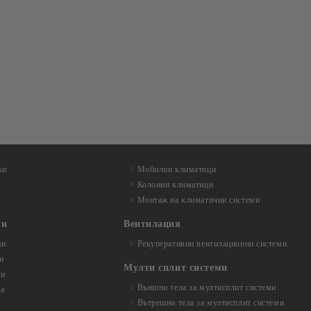
ки
Мобилни климатици
Колонни климатици
Монтаж на климатични системи
ли
Вентилация
ни
Рекуперативни вентилационни системи
и
Мулти сплит системи
ли
Външни тела за мултисплит системи
та
Вътрешни тела за мултисплит системи