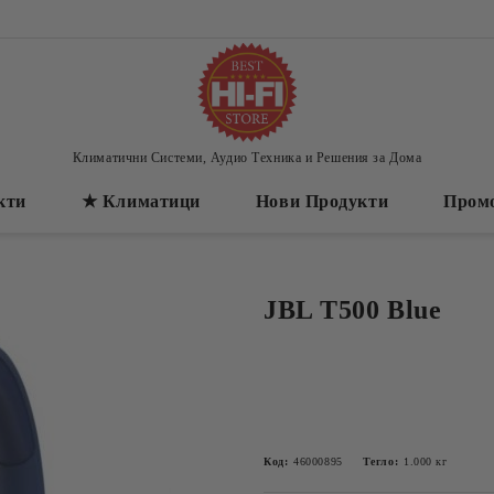
Климатични Системи, Аудио Техника и Решения за Дома
кти
★ Климатици
Нови Продукти
Пром
JBL T500 Blue
Код:
46000895
Тегло:
1.000
кг