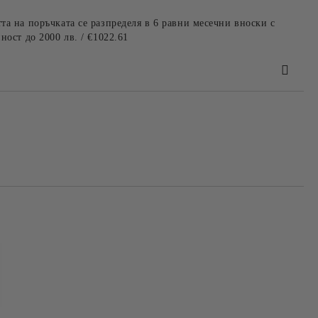
та на поръчката се разпределя в 6 равни месечни вноски с
ност до 2000 лв. / €1022.61
та за лични данни
те на работния ден.