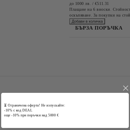
до 1000 лв. / €511.31
Плащане на 6 вноски. Стойност
оскъпяване. За покупки на стой
БЪРЗА ПОРЪЧКА
САМО ПОПЪЛНЕТЕ 2 ПОЛЕТА
Съгласен съм с
Политика
Ние ще се свържем с вас в рамки
⏳ Ограничена оферта! Не изпускайте:
-10% с код DEAL
още -10% при поръчки над 5000 €
Марки