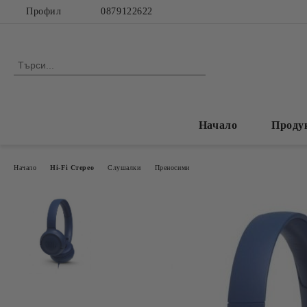
Профил
0879122622
Начало
Проду
Начало
Hi-Fi Стерео
Слушалки
Преносими