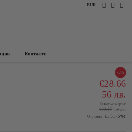
EUR
оции
Контакти
-5%
€28.66
56 лв.
Каталожна цена:
€30.17
59 лв.
€1.51 (5%)
Отстъпка: