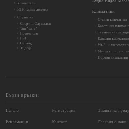
Аудио Видео Мебе
Усилватели
Hi-Fi мини системи
Климатици
Слушалки
Стенни климатици
Спортни Слушалки
Касетъчни климати
Тип "тапа"
Таванни климатици
Преносими
Hi-Fi
Канални климатиц
Gaming
Wi-Fi и аксесоари 
За деца
Мулти сплит систе
Подови климатици
Бързи връзки:
Начало
Регистрация
Замяна на прод
Рекламации
Контакт
Галерия с наши