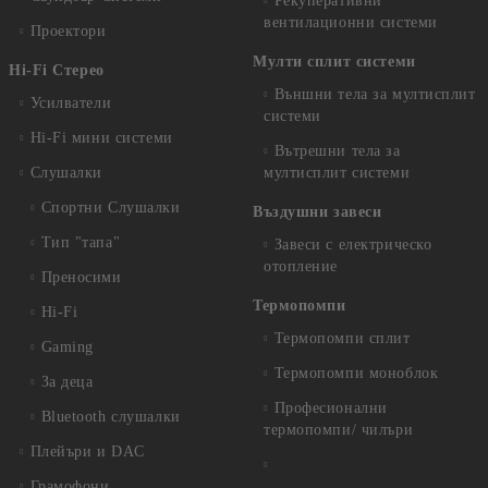
Рекуперативни
вентилационни системи
Проектори
Мулти сплит системи
Hi-Fi Стерео
Външни тела за мултисплит
Усилватели
системи
Hi-Fi мини системи
Вътрешни тела за
Слушалки
мултисплит системи
Спортни Слушалки
Въздушни завеси
Тип "тапа"
Завеси с електрическо
отопление
Преносими
Термопомпи
Hi-Fi
Термопомпи сплит
Gaming
Термопомпи моноблок
За деца
Професионални
Bluetooth слушалки
термопомпи/ чилъри
Плейъри и DAC
Грамофони