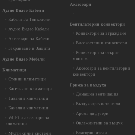
Аксесоари
Аудио Видео Кабели
Кабели За Тонколони
Вентилаторни конвектори
Аудио Видео Кабели
Конвектори за вграждане
Аксесоари за Кабели
Високостенни конвектори
Захранване и Защита
Конвектори за открит
монтаж
Аудио Видео Мебели
Аксесоари за вентилаторни
Климатици
конвектори
Стенни климатици
Грижа за въздуха
Касетъчни климатици
Домашна вентилация
Таванни климатици
Въздухопречистватели
Канални климатици
Арома дифузери
Wi-Fi и аксесоари за
Овлажнители за въздух
климатици
Влагоуловители
Мулти сплит системи