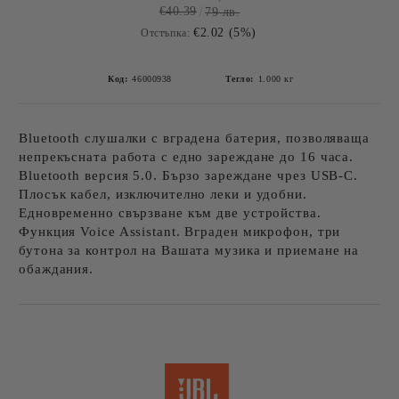
€40.39
79 лв.
€2.02 (5%)
Отстъпка:
Код:
46000938
Тегло:
1.000
кг
Bluetooth слушалки с вградена батерия, позволяваща
непрекъсната работа с едно зареждане до 16 часа.
Bluetooth версия 5.0. Бързо зареждане чрез USB-C.
Плосък кабел, изключително леки и удобни.
Едновременно свързване към две устройства.
Функция Voice Assistant. Вграден микрофон, три
бутона за контрол на Вашата музика и приемане на
обаждания.
Добави в желани