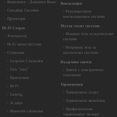
Комплекти - Домашно Кино
Вентилация
Саундбар Системи
Рекуперативни
вентилационни системи
Проектори
Мулти сплит системи
Hi-Fi Стерео
Външни тела за мултисплит
Усилватели
системи
Hi-Fi мини системи
Вътрешни тела за
Слушалки
мултисплит системи
Спортни Слушалки
Въздушни завеси
Тип "тапа"
Завеси с електрическо
отопление
Преносими
Термопомпи
Hi-Fi
Термопомпи сплит
Gaming
Термопомпи моноблок
За деца
Професионални
Bluetooth слушалки
термопомпи/ чилъри