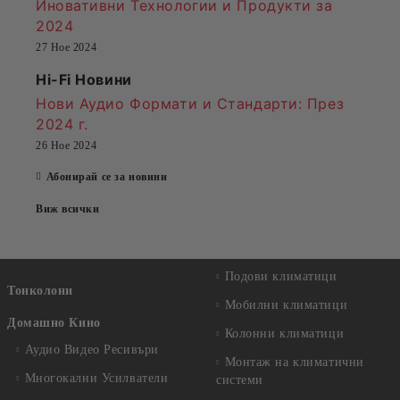
Иновативни Технологии и Продукти за
2024
27 Ное 2024
Hi-Fi Новини
Нови Аудио Формати и Стандарти
: През
2024 г.
26 Ное 2024
Абонирай се за новини
Виж всички
Подови климатици
Тонколони
Мобилни климатици
Домашно Кино
Колонни климатици
Аудио Видео Рeсивъри
Монтаж на климатични
Многокални Усилватели
системи