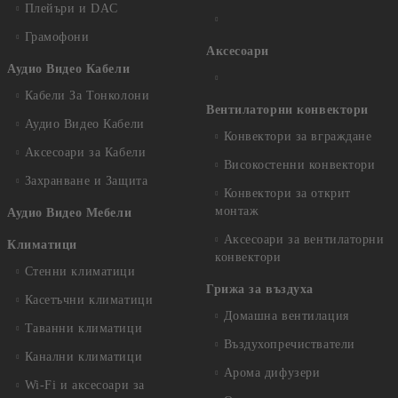
Плейъри и DAC
Грамофони
Аксесоари
Аудио Видео Кабели
Кабели За Тонколони
Вентилаторни конвектори
Аудио Видео Кабели
Конвектори за вграждане
Аксесоари за Кабели
Високостенни конвектори
Захранване и Защита
Конвектори за открит
монтаж
Аудио Видео Мебели
Аксесоари за вентилаторни
Климатици
конвектори
Стенни климатици
Грижа за въздуха
Касетъчни климатици
Домашна вентилация
Таванни климатици
Въздухопречистватели
Канални климатици
Арома дифузери
Wi-Fi и аксесоари за