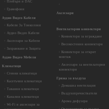
Плейъри и DAC
Грамофони
Аксесоари
Аудио Видео Кабели
Кабели За Тонколони
Вентилаторни конвектори
Аудио Видео Кабели
Конвектори за вграждане
Аксесоари за Кабели
Високостенни конвектори
Захранване и Защита
Конвектори за открит
монтаж
Аудио Видео Мебели
Аксесоари за вентилаторни
Климатици
конвектори
Стенни климатици
Грижа за въздуха
Касетъчни климатици
Домашна вентилация
Таванни климатици
Въздухопречистватели
Канални климатици
Арома дифузери
Wi-Fi и аксесоари за
Овлажнители за въздух