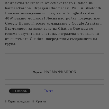
Компактна тонколона от семейството Citation на
harman/kardon. Вграден Chromecast, WiFi и Bluetooth.
Гласово командване посредством Google Assistant.
40W реално мощност! Лесна настройка посредством
Google Home. Гласово командване с Google Assistant.
Възможност за включване на Citation One към по-
голяма озвучителна система, изградена с тонколони
от системата Citation, посредством създаването на
група.
Добави в желани
HARMAN/KARDON
Марка:
Tweet
Сподели
Оцени продукта
Сравни