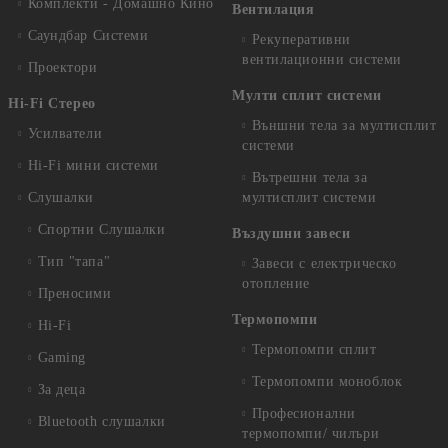
Комплекти - Домашно Кино
Вентилация
Саундбар Системи
Рекуперативни
вентилационни системи
Проектори
Мулти сплит системи
Hi-Fi Стерео
Външни тела за мултисплит
Усилватели
системи
Hi-Fi мини системи
Вътрешни тела за
Слушалки
мултисплит системи
Спортни Слушалки
Въздушни завеси
Тип "тапа"
Завеси с електрическо
отопление
Преносими
Термопомпи
Hi-Fi
Термопомпи сплит
Gaming
Термопомпи моноблок
За деца
Професионални
Bluetooth слушалки
термопомпи/ чилъри