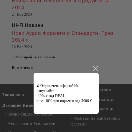
Иновативни Технологии и Продукти за
2024
27 Ное 2024
Hi-Fi Новини
Нови Аудио Формати и Стандарти
: През
2024 г.
26 Ное 2024
Абонирай се за новини
Виж всички
⏳ Ограничена оферта! Не
Подови климатици
изпускайте:
Тонколони
-10% с код DEAL
Мобилни климатици
още -10% при поръчки над 5000 €
Домашно Кино
Колонни климатици
Аудио Видео Рeсивъри
Монтаж на климатични
Многокални Усилватели
системи