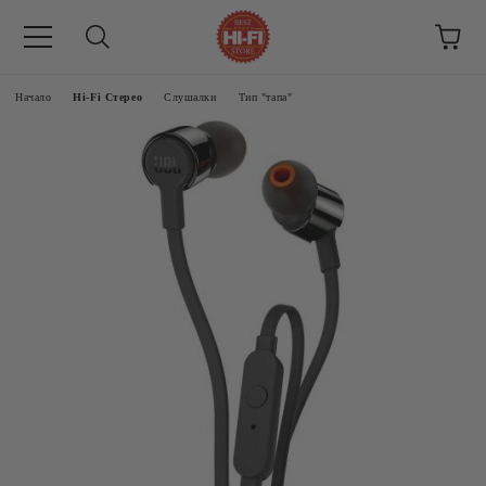
Начало
Hi-Fi Стерео
Слушалки
Тип "тапа"