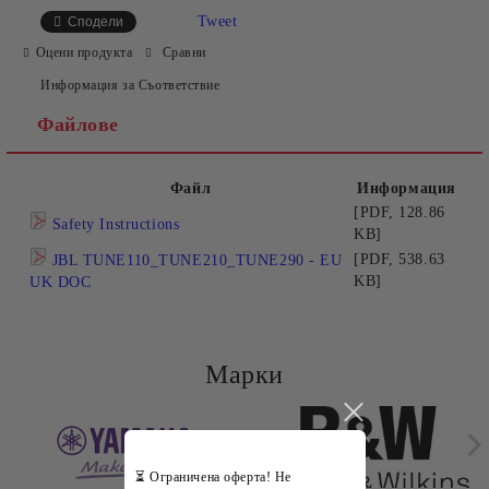
САМО ПОПЪЛНЕТЕ 2 ПОЛЕТА
Tweet
Сподели
Оцени продукта
Сравни
Информация за Съответствие
Съгласен съм с
Политиката за лични данни
Файлове
Ние ще се свържем с вас в рамките на работния ден.
Файл
Информация
[PDF, 128.86
Safety Instructions
KB]
[PDF, 538.63
JBL TUNE110_TUNE210_TUNE290 - EU
KB]
UK DOC
Марки
⏳ Ограничена оферта! Не