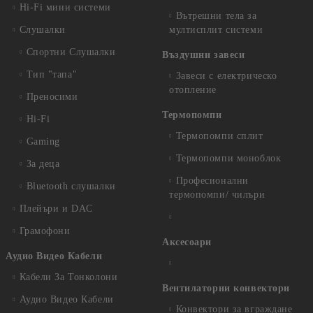
Hi-Fi мини системи
Вътрешни тела за
Слушалки
мултисплит системи
Спортни Слушалки
Въздушни завеси
Тип "тапа"
Завеси с електрическо
отопление
Преносими
Термопомпи
Hi-Fi
Термопомпи сплит
Gaming
Термопомпи моноблок
За деца
Професионални
Bluetooth слушалки
термопомпи/ чилъри
Плейъри и DAC
Грамофони
Аксесоари
Аудио Видео Кабели
Кабели За Тонколони
Вентилаторни конвектори
Аудио Видео Кабели
Конвектори за вграждане