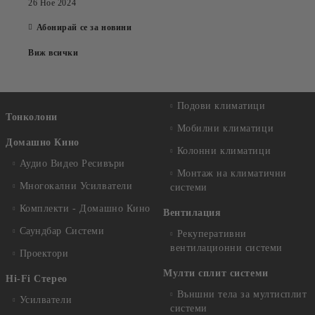
26 Ное 2024
Абонирай се за новини
Виж всички
Подови климатици
Тонколони
Мобилни климатици
Домашно Кино
Колонни климатици
Аудио Видео Рeсивъри
Монтаж на климатични
Многокални Усилватели
системи
Комплекти - Домашно Кино
Вентилация
Саундбар Системи
Рекуперативни
вентилационни системи
Проектори
Мулти сплит системи
Hi-Fi Стерео
Външни тела за мултисплит
Усилватели
системи