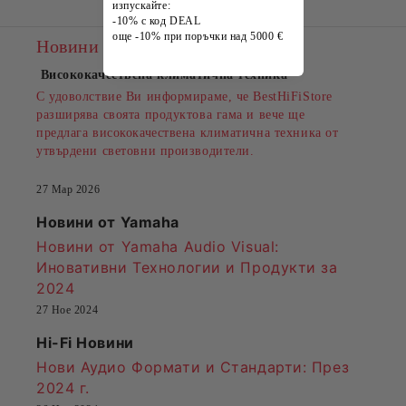
изпускайте:
-10% с код DEAL
още -10% при поръчки над 5000 €
Новини
Висококачествена климатична техника
С удоволствие Ви информираме, че BestHiFiStore
разширява своята продуктова гама и вече ще
предлага висококачествена климатична техника от
утвърдени световни производители.
27 Мар 2026
Новини от Yamaha
Новини от Yamaha Audio Visual:
Иновативни Технологии и Продукти за
2024
27 Ное 2024
Hi-Fi Новини
Нови Аудио Формати и Стандарти
: През
2024 г.