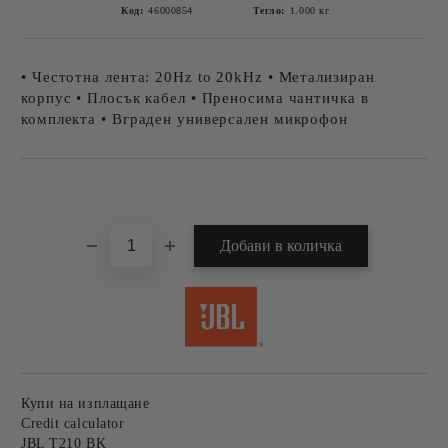
Код:
46000854
Тегло:
1.000
кг
• Честотна лента: 20Hz to 20kHz • Метализиран
корпус • Плосък кабел • Преносима чантичка в
комплекта • Вграден универсален микрофон
Добави в желани
Купи на изплащане
Credit calculator
JBL T210 BK