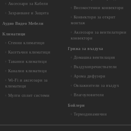
Аксесоари за Кабели
Високостенни конвектори
Захранване и Защита
Конвектори за открит
монтаж
Аудио Видео Мебели
Аксесоари за вентилаторни
Климатици
конвектори
Стенни климатици
Грижа за въздуха
Касетъчни климатици
Домашна вентилация
Таванни климатици
Въздухопречистватели
Канални климатици
Арома дифузери
Wi-Fi и аксесоари за
Овлажнители за въздух
климатици
Влагоуловители
Мулти сплит системи
Бойлери
Термодинамични