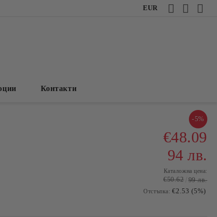
EUR
оции
Контакти
-5%
€48.09
94 лв.
Каталожна цена:
€50.62
99 лв.
€2.53 (5%)
Отстъпка: