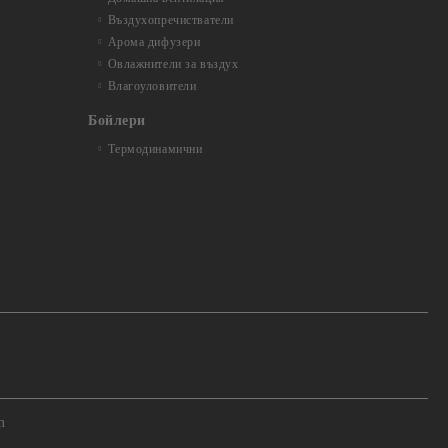
Въздухопречистватели
Арома дифузери
Овлажнители за въздух
Влагоуловители
Бойлери
Термодинамични
m