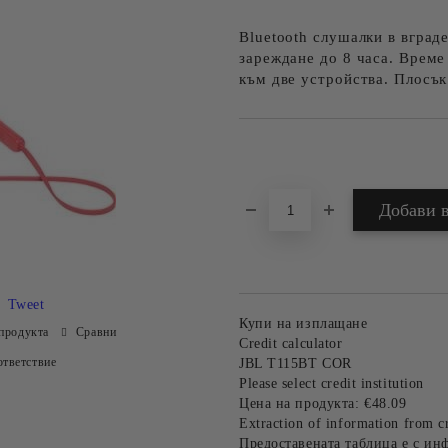
Bluetooth слушалки в вград
зареждане до 8 часа. Време
към две устройства. Плосък
Добави в желани
Tweet
Купи на изплащане
продукта
Сравни
Credit calculator
тветствие
JBL T115BT COR
Please select credit institution
Цена на продукта:
€48.09
Extraction of information from cr
Предоставената таблица е с ин