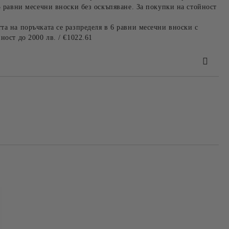
3 равни месечни вноски без оскъпяване. За покупки на стойност
та на поръчката се разпределя в 6 равни месечни вноски с
ност до 2000 лв. / €1022.61
та за лични данни
те на работния ден.