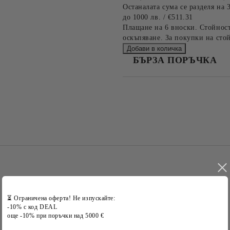
Останалата сума се разделя на 
до 1000 лв. / €511.31
Плащане на 6 вноски. Стойност
оскъпяване. За покупки на стой
БЪРЗА ПОРЪЧКА
САМО ПОПЪЛНЕТЕ 2 ПОЛЕТА
Съгласен съм с
Политика
Ние ще се свържем с вас в рамки
⏳ Ограничена оферта! Не изпускайте:
-10% с код DEAL
още -10% при поръчки над 5000 €