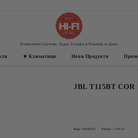
Климатични Системи, Аудио Техника и Решения за Дома
кти
★ Климатици
Нови Продукти
Пром
JBL T115BT COR
Код:
46000943
Тегло:
1.000
кг