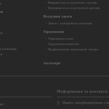
Външни тела за мултисплит системи
та
Вътрешни тела за мултисплит системи
ли
Въздушни завеси
Завеси с електрическо отопление
Термопомпи
ци
Термопомпи сплит
и
Термопомпи моноблок
за климатици
Професионални термопомпи/ чилъри
ми
Аксесоари
Информация за контакти:
Имейл:
info@besthifistore.co
укт