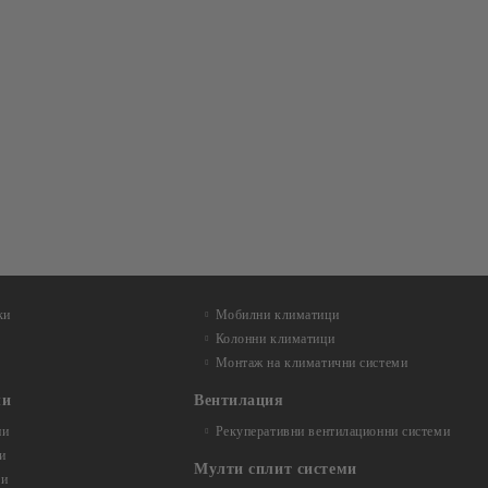
ки
Мобилни климатици
Колонни климатици
Монтаж на климатични системи
ли
Вентилация
ни
Рекуперативни вентилационни системи
и
Мулти сплит системи
ли