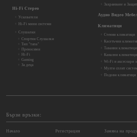
Захранване и Защи
Hi-Fi Стерео
Аудио Видео Мебе
Усилватели
Hi-Fi мини системи
Климатици
Слушалки
Стенни климатици
Спортни Слушалки
Касетъчни климати
Тип "тапа"
Таванни климатици
Преносими
Hi-Fi
Канални климатиц
Gaming
Wi-Fi и аксесоари 
За деца
Мулти сплит систе
Подови климатици
Бързи връзки:
Начало
Регистрация
Замяна на прод