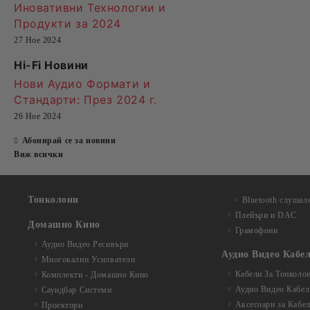
Иновативни Технологии и
Продукти за 2024
27 Ное 2024
Hi-Fi Новини
Нови Аудио Формати и
Стандарти
: През 2024 г.
26 Ное 2024
Абонирай се за новини
Виж всички
Тонколони
Bluetooth слушал
Плейъри и DAC
Домашно Кино
Грамофони
Аудио Видео Рeсивъри
Аудио Видео Кабе
Многокални Усилватели
Кабели За Тонколо
Комплекти - Домашно Кино
Аудио Видео Кабел
Саундбар Системи
Аксесоари за Кабе
Проектори