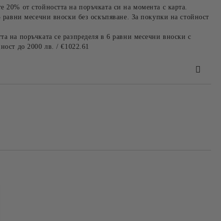
е 20% от стойността на поръчката си на момента с карта.
3 равни месечни вноски без оскъпяване. За покупки на стойност
та на поръчката се разпределя в 6 равни месечни вноски с
ност до 2000 лв. / €1022.61
та за лични данни
те на работния ден.