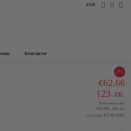
EUR
оции
Контакти
-5%
€62.66
123 лв.
Каталожна цена:
€65.96
129 лв.
€3.30 (5%)
Отстъпка: