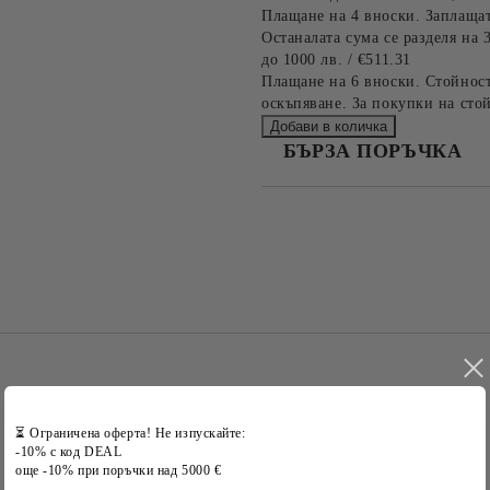
Плащане на 4 вноски. Заплащат
Останалата сума се разделя на 
до 1000 лв. / €511.31
Плащане на 6 вноски. Стойност
оскъпяване. За покупки на стой
БЪРЗА ПОРЪЧКА
САМО ПОПЪЛНЕТЕ 2 ПОЛЕТА
Съгласен съм с
Политика
Ние ще се свържем с вас в рамки
⏳ Ограничена оферта! Не изпускайте:
-10% с код DEAL
още -10% при поръчки над 5000 €