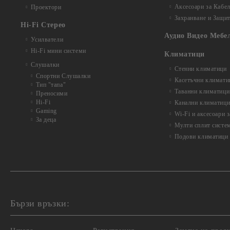
Аксесоари за Кабе
Проектори
Захранване и Защи
Hi-Fi Стерео
Аудио Видео Мебе
Усилватели
Hi-Fi мини системи
Климатици
Слушалки
Стенни климатици
Спортни Слушалки
Касетъчни климати
Тип "тапа"
Таванни климатици
Преносими
Hi-Fi
Канални климатиц
Gaming
Wi-Fi и аксесоари 
За деца
Мулти сплит систе
Подови климатици
Бързи връзки: