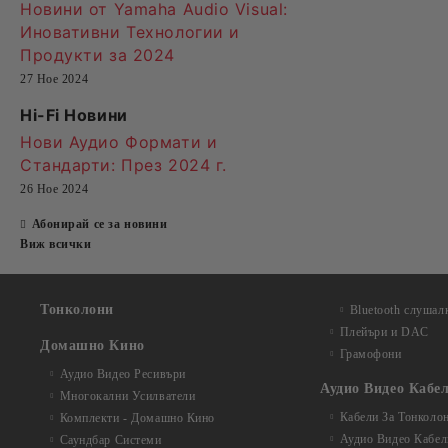
Новини от Yamaha Audio Visual:
Иновативни Технологии и
Продукти за 2024
27 Ное 2024
Hi-Fi Новини
Нови Аудио Формати и
Стандарти
: През 2024 г.
26 Ное 2024
Абонирай се за новини
Виж всички
Тонколони
Bluetooth слушал
Плейъри и DAC
Домашно Кино
Грамофони
Аудио Видео Рeсивъри
Аудио Видео Кабе
Многокални Усилватели
Кабели За Тонколо
Комплекти - Домашно Кино
Аудио Видео Кабел
Саундбар Системи