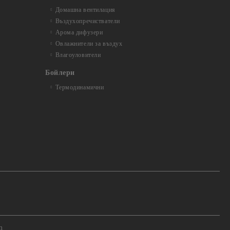
Домашна вентилация
Въздухопречистватели
Арома дифузери
Овлажнители за въздух
Влагоуловители
Бойлери
Термодинамични
m