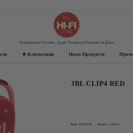
Климатични Системи, Аудио Техника и Решения за Дома
кти
★ Климатици
Нови Продукти
Пром
JBL CLIP4 RED
Код:
46000536
Тегло:
1.000
кг