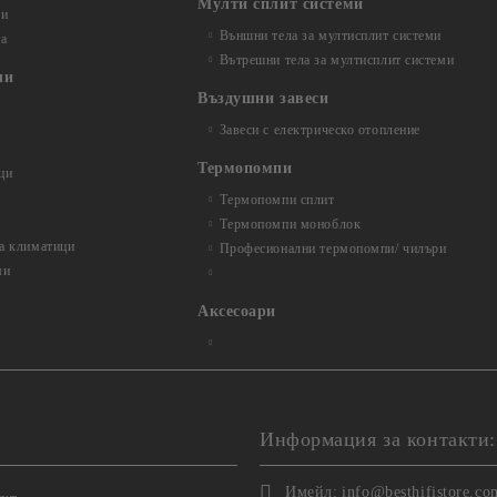
Мулти сплит системи
ли
Външни тела за мултисплит системи
та
Вътрешни тела за мултисплит системи
ли
Въздушни завеси
Завеси с електрическо отопление
Термопомпи
ци
Термопомпи сплит
и
Термопомпи моноблок
за климатици
Професионални термопомпи/ чилъри
ми
Аксесоари
Информация за контакти:
Имейл:
info@besthifistore.co