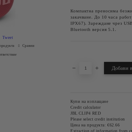
Компактна преносима безжич
закачване. До 10 часа рабо
IPX67). Зареждане чрез USB
Bluetooth версия 5.1.
Tweet
продукта
Сравни
Добави в желани
тветствие
Купи на изплащане
Credit calculator
JBL CLIP4 RED
Please select credit institution
Цена на продукта:
€62.66
Extraction of information from cr