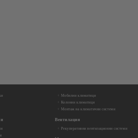
ки
Мобилни климатици
Колонни климатици
Монтаж на климатични системи
ли
Вентилация
ни
Рекуперативни вентилационни системи
и