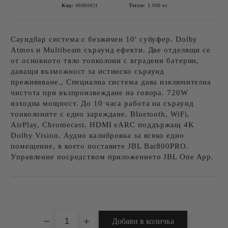
Код:
46000421
Тегло:
1.000
кг
Саундбар система с безжичен 10' субуфер. Dolby
Atmos и Multibeam съраунд ефекти. Две отделящи се
от основното тяло тонколони с вградени батерии,
даващи възможност за истинско съраунд
преживяване., Специална система дава изключителна
чистота при възпроизвеждане на говора. 720W
изходна мощност. До 10 часа работа на съраунд
тонколоните с едно зареждане. Bluetooth, WiFi,
AirPlay, Chromecast. HDMI eARC поддържащ 4K
Dolby Vision. Аудио калибровка за всяко едно
помещение, в което поставите JBL Bar800PRO.
Управление посредством приложението JBL One App.
Добави в желани