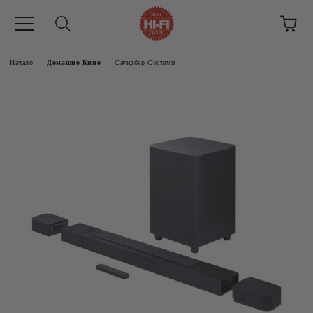
Начало
Домашно Кино
Саундбар Системи