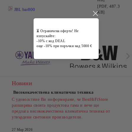
[PDF, 487.3
JBL bar800
KB]
⏳ Ограничена оферта! Не
Марки
изпускайте:
-10% с код DEAL
още -10% при поръчки над 5000 €
Новини
Висококачествена климатична техника
С удоволствие Ви информираме, че BestHiFiStore
разширява своята продуктова гама и вече ще
предлага висококачествена климатична техника от
утвърдени световни производители.
27 Мар 2026