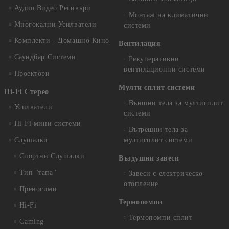
Аудио Видео Рeсивъри
Монтаж на климатични
Многокални Усилватели
системи
Комплекти - Домашно Кино
Вентилация
Саундбар Системи
Рекуперативни
вентилационни системи
Проектори
Мулти сплит системи
Hi-Fi Стерео
Външни тела за мултисплит
Усилватели
системи
Hi-Fi мини системи
Вътрешни тела за
Слушалки
мултисплит системи
Спортни Слушалки
Въздушни завеси
Тип "тапа"
Завеси с електрическо
отопление
Преносими
Термопомпи
Hi-Fi
Термопомпи сплит
Gaming