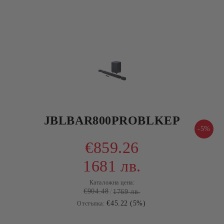
JBLBAR800PROBLKEP
-5%
€859.26
1681 лв.
Каталожна цена:
€904.48
1769 лв.
€45.22 (5%)
Отстъпка: