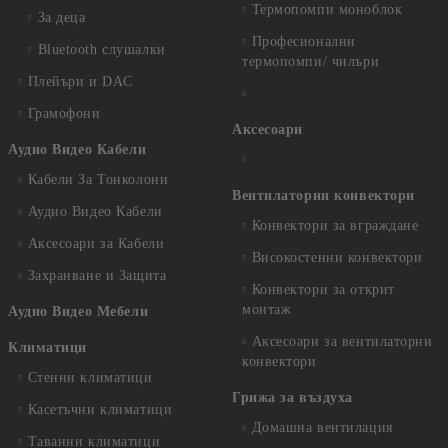
Термопомпи моноблок
За деца
Професионални
Bluetooth слушалки
термопомпи/ чилъри
Плейъри и DAC
Грамофони
Аксесоари
Аудио Видео Кабели
Кабели За Тонколони
Вентилаторни конвектори
Аудио Видео Кабели
Конвектори за вграждане
Аксесоари за Кабели
Високостенни конвектори
Захранване и Защита
Конвектори за открит
монтаж
Аудио Видео Мебели
Аксесоари за вентилаторни
Климатици
конвектори
Стенни климатици
Грижа за въздуха
Касетъчни климатици
Домашна вентилация
Таванни климатици