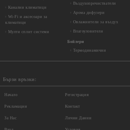
Въздухопречистватели
Канални климатици
Арома дифузери
Wi-Fi и аксесоари за
Овлажнители за въздух
климатици
Влагоуловители
Мулти сплит системи
Бойлери
Термодинамични
Бързи връзки:
Начало
Регистрация
Рекламации
Контакт
За Нас
Лични Данни
Вход
Условия