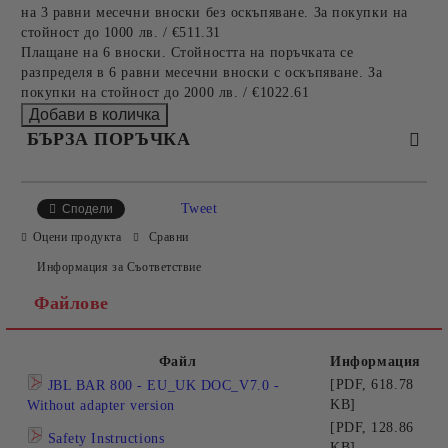
на 3 равни месечни вноски без оскъпяване. За покупки на
стойност до 1000 лв. / €511.31
Плащане на 6 вноски. Стойността на поръчката се
разпределя в 6 равни месечни вноски с оскъпяване. За
покупки на стойност до 2000 лв. / €1022.61
БЪРЗА ПОРЪЧКА
САМО ПОПЪЛНЕТЕ 2 ПОЛЕТА
Tweet
Сподели
Оцени продукта
Сравни
Информация за Съответствие
Съгласен съм с
Политиката за лични данни
Файлове
Ние ще се свържем с вас в рамките на работния ден.
Файл
Информация
[PDF, 618.78
JBL BAR 800 - EU_UK DOC_V7.0 -
KB]
Without adapter version
[PDF, 128.86
Safety Instructions
KB]