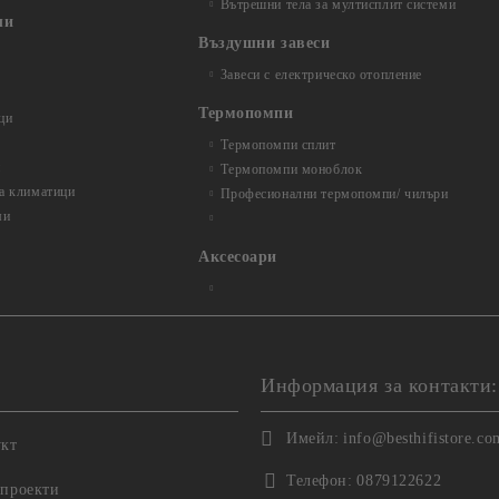
Вътрешни тела за мултисплит системи
ли
Въздушни завеси
Завеси с електрическо отопление
Термопомпи
ци
Термопомпи сплит
и
Термопомпи моноблок
за климатици
Професионални термопомпи/ чилъри
ми
Аксесоари
Информация за контакти:
Имейл:
info@besthifistore.co
укт
Телефон:
0879122622
 проекти