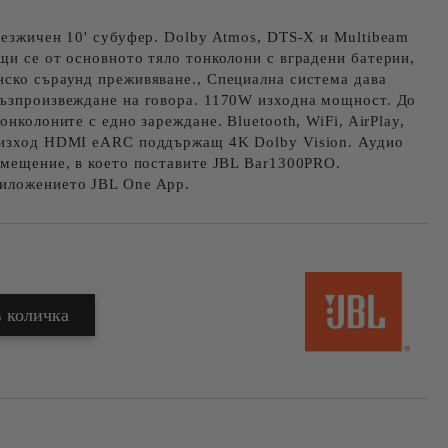
безжичен 10' субуфер. Dolby Atmos, DTS-X и Multibeam
щи се от основното тяло тонколони с вградени батерии,
нско съраунд преживяване., Специална система дава
възпроизвеждане на говора. 1170W изходна мощност. До
онколоните с едно зареждане. Bluetooth, WiFi, AirPlay,
 изход HDMI eARC поддържащ 4K Dolby Vision. Аудио
омещение, в което поставите JBL Bar1300PRO.
иложението JBL One App.