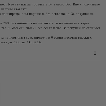
ност NewPay плаща поръчката Ви вместо Вас. Вие я получавате
 платите към тях:
 на изпращане на поръчката без оскъпяване. За покупки на
е 20% от стойността на поръчката си на момента с карта.
3 равни месечни вноски без оскъпяване. За покупки на стойност
та на поръчката се разпределя в 6 равни месечни вноски с
ност до 2000 лв. / €1022.61
та за лични данни
те на работния ден.