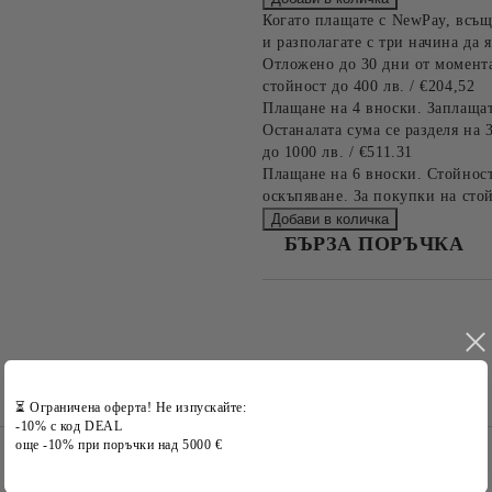
Когато плащате с NewPay, всъщ
и разполагате с три начина да я
Отложено до 30 дни от момента
стойност до 400 лв. / €204,52
Плащане на 4 вноски. Заплащат
Останалата сума се разделя на 
до 1000 лв. / €511.31
Плащане на 6 вноски. Стойност
оскъпяване. За покупки на стой
БЪРЗА ПОРЪЧКА
САМО ПОПЪЛНЕТЕ 2 ПОЛЕТА
Съгласен съм с
Политика
Ние ще се свържем с вас в рамки
⏳ Ограничена оферта! Не изпускайте:
-10% с код DEAL
още -10% при поръчки над 5000 €
Марки