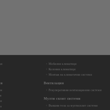
ки
Мобилни климатици
Колонни климатици
Монтаж на климатични системи
ли
Вентилация
ни
Рекуперативни вентилационни системи
и
Мулти сплит системи
ли
Външни тела за мултисплит системи
та