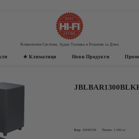
Климатични Системи, Аудио Техника и Решения за Дома
кти
★ Климатици
Нови Продукти
Пром
JBLBAR1300BLK
Код:
46000564
Тегло:
1.000
кг