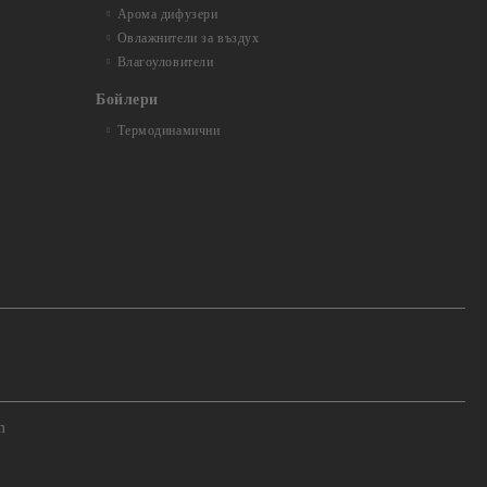
Арома дифузери
Овлажнители за въздух
Влагоуловители
Бойлери
Термодинамични
m