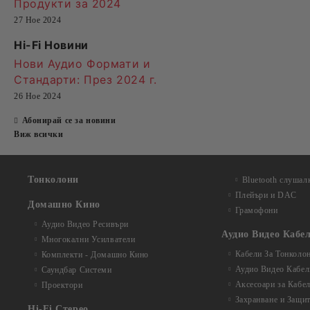
Продукти за 2024
27 Ное 2024
Hi-Fi Новини
Нови Аудио Формати и
Стандарти
: През 2024 г.
26 Ное 2024
Абонирай се за новини
Виж всички
Тонколони
Bluetooth слушал
Плейъри и DAC
Домашно Кино
Грамофони
Аудио Видео Рeсивъри
Аудио Видео Кабе
Многокални Усилватели
Кабели За Тонколо
Комплекти - Домашно Кино
Аудио Видео Кабел
Саундбар Системи
Аксесоари за Кабе
Проектори
Захранване и Защи
Hi-Fi Стерео