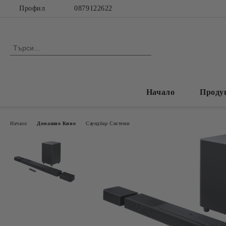
Профил
0879122622
Начало
Проду
Начало
Домашно Кино
Саундбар Системи