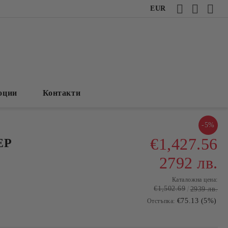
EUR
оции
Контакти
-5%
€1,427.56
EP
2792 лв.
Каталожна цена:
€1,502.69
2939 лв.
€75.13 (5%)
Отстъпка: