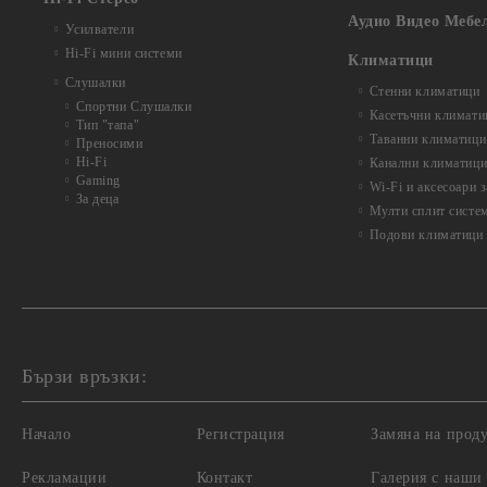
Аудио Видео Мебе
Усилватели
Hi-Fi мини системи
Климатици
Слушалки
Стенни климатици
Спортни Слушалки
Касетъчни климати
Тип "тапа"
Таванни климатици
Преносими
Hi-Fi
Канални климатиц
Gaming
Wi-Fi и аксесоари 
За деца
Мулти сплит систе
Подови климатици
Бързи връзки:
Начало
Регистрация
Замяна на прод
Рекламации
Контакт
Галерия с наши