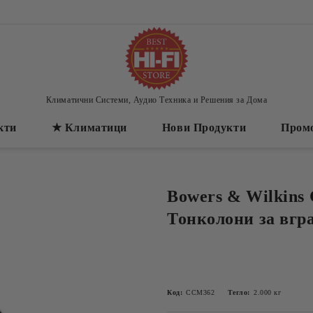
Климатични Системи, Аудио Техника и Решения за Дома
кти
★ Климатици
Нови Продукти
Пром
Bowers & Wilkins
Тонколони за вгр
Код:
CCM362
Тегло:
2.000
кг