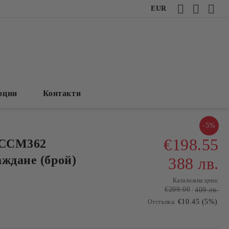
EUR
оции
Контакти
-5%
€198.55
 CCM362
аждане (брой)
388 лв.
Каталожна цена:
€209.00
409 лв.
€10.45 (5%)
Отстъпка: