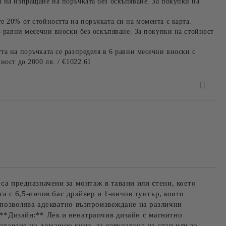
 на изпращане на поръчката без оскъпяване. За покупки на
е 20% от стойността на поръчката си на момента с карта.
3 равни месечни вноски без оскъпяване. За покупки на стойност
та на поръчката се разпределя в 6 равни месечни вноски с
ност до 2000 лв. / €1022.61
та за лични данни
те на работния ден.
 са предназначени за монтаж в тавани или стени, което
 с 6,5-инчов бас драйвер и 1-инчов туитър, които
о позволява адекватно възпроизвеждане на различни
 **Дизайн:** Лек и ненатрапчив дизайн с магнитно
здаване на домашно кино, за озвучаване на стаи или за