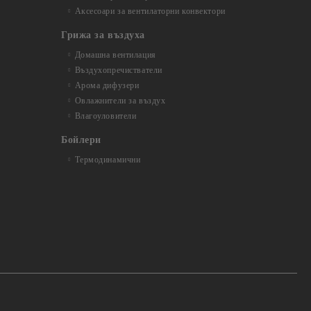
Аксесоари за вентилаторни конвектори
Грижа за въздуха
Домашна вентилация
Въздухопречистватели
Арома дифузери
Овлажнители за въздух
Влагоуловители
Бойлери
Термодинамични