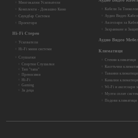
Аудио Видео Кабе
Многокални Усилватели
Кабели За Тонколо
Комплекти - Домашно Кино
Аудио Видео Кабел
Саундбар Системи
Аксесоари за Кабе
Проектори
Захранване и Защи
Hi-Fi Стерео
Аудио Видео Мебе
Усилватели
Hi-Fi мини системи
Климатици
Слушалки
Стенни климатици
Спортни Слушалки
Касетъчни климати
Тип "тапа"
Таванни климатици
Преносими
Hi-Fi
Канални климатиц
Gaming
Wi-Fi и аксесоари 
За деца
Мулти сплит систе
Подови климатици