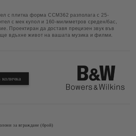
ел с плитка форма CCM362 разполага с 25-
тел с мек купол и 160-милиметров среден/бас,
лие. Проектиран да доставя прецизен звук във
ще вдъхне живот на вашата музика и филми.
олони за вграждане (брой)