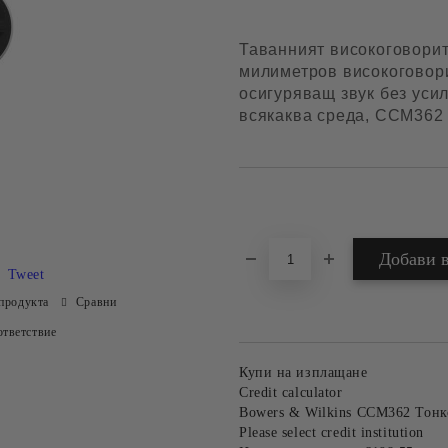
Таванният високоговорит
милиметров високоговори
осигуряващ звук без уси
всякаква среда, CCM362 
Добави в желани
Tweet
продукта
Сравни
тветствие
Купи на изплащане
Credit calculator
Bowers & Wilkins CCM362 Тонк
Please select credit institution