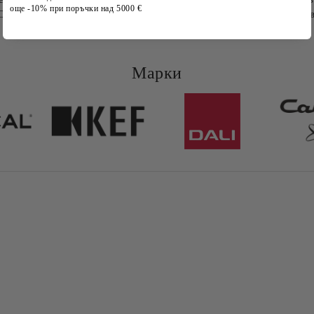
още -10% при поръчки над 5000 €
M362 са отличен избор за всички, които търсят висококачеств
Марки