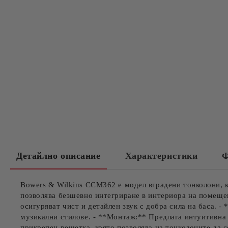
Детайлно описание
Характеристики
Ф
Bowers & Wilkins CCM362 е модел вградени тонколони, ко
позволява безшевно интегриране в интериора на помещен
осигуряват чист и детайлен звук с добра сила на баса. 
музикални стилове. - **Монтаж:** Предлага интуитивна 
прикрепен решетка, която позволява на тонколоните да с