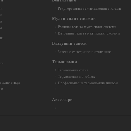
ли
Вентилация
ни
Рекуперативни вентилационни системи
и
Мулти сплит системи
ли
Външни тела за мултисплит системи
та
Вътрешни тела за мултисплит системи
ли
Въздушни завеси
Завеси с електрическо отопление
Термопомпи
ци
Термопомпи сплит
и
Термопомпи моноблок
за климатици
Професионални термопомпи/ чилъри
ми
Аксесоари