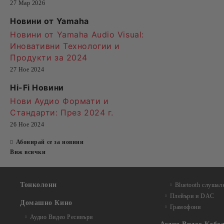
27 Мар 2026
Новини от Yamaha
Новини от Yamaha Audio Visual:
Иновативни Технологии и
Продукти за 2024
27 Ное 2024
Hi-Fi Новини
Нови Аудио Формати и
Стандарти
: През 2024 г.
26 Ное 2024
Абонирай се за новини
Виж всички
Тонколони
Bluetooth слушал
Плейъри и DAC
Домашно Кино
Грамофони
Аудио Видео Рeсивъри