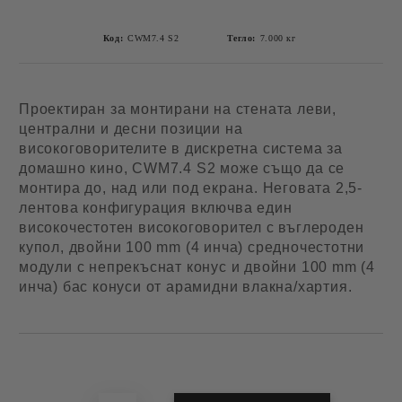
Код:
CWM7.4 S2
Тегло:
7.000
кг
Проектиран за монтирани на стената леви,
централни и десни позиции на
високоговорителите в дискретна система за
домашно кино, CWM7.4 S2 може също да се
монтира до, над или под екрана. Неговата 2,5-
лентова конфигурация включва един
високочестотен високоговорител с въглероден
купол, двойни 100 mm (4 инча) средночестотни
модули с непрекъснат конус и двойни 100 mm (4
инча) бас конуси от арамидни влакна/хартия.
Добави в желани