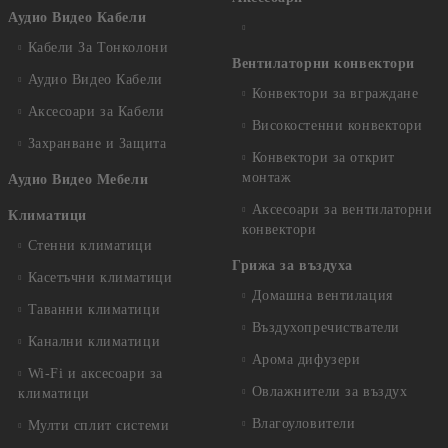
Аудио Видео Кабели
Кабели За Тонколони
Вентилаторни конвектори
Аудио Видео Кабели
Конвектори за вграждане
Аксесоари за Кабели
Високостенни конвектори
Захранване и Защита
Конвектори за открит
монтаж
Аудио Видео Мебели
Аксесоари за вентилаторни
Климатици
конвектори
Стенни климатици
Грижа за въздуха
Касетъчни климатици
Домашна вентилация
Таванни климатици
Въздухопречистватели
Канални климатици
Арома дифузери
Wi-Fi и аксесоари за
Овлажнители за въздух
климатици
Влагоуловители
Мулти сплит системи