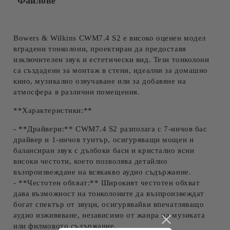
Файлове
Bowers & Wilkins CWM7.4 S2 е високо оценен модел
вградени тонколони, проектиран да предоставя
изключителен звук и естетически вид. Тези тонколони
са създадени за монтаж в стени, идеални за домашно
кино, музикално озвучаване или за добавяне на
атмосфера в различни помещения.
**Характеристики:**
- **Драйвери:** CWM7.4 S2 разполага с 7-инчов бас
драйвер и 1-инчов туитър, осигуряващи мощен и
балансиран звук с дълбоки баси и кристално ясни
високи честоти, което позволява детайлно
възпроизвеждане на всякакво аудио съдържание.
- **Честотен обхват:** Широкият честотен обхват
дава възможност на тонколоните да възпроизвеждат
богат спектър от звуци, осигурявайки впечатляващо
аудио изживяване, независимо от жанра на музиката
или филмовото съдържание.