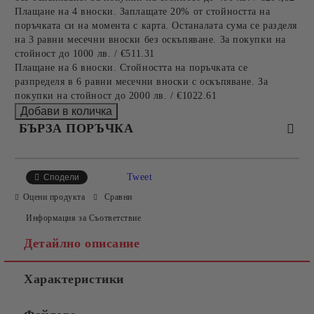
Плащане на 4 вноски. Заплащате 20% от стойността на
поръчката си на момента с карта. Останалата сума се разделя
на 3 равни месечни вноски без оскъпяване. За покупки на
стойност до 1000 лв. / €511.31
Плащане на 6 вноски. Стойността на поръчката се
разпределя в 6 равни месечни вноски с оскъпяване. За
покупки на стойност до 2000 лв. / €1022.61
БЪРЗА ПОРЪЧКА
САМО ПОПЪЛНЕТЕ 2 ПОЛЕТА
Tweet
Сподели
Оцени продукта
Сравни
Информация за Съответствие
Съгласен съм с
Политиката за лични данни
Детайлно описание
Ние ще се свържем с вас в рамките на работния ден.
Характеристики