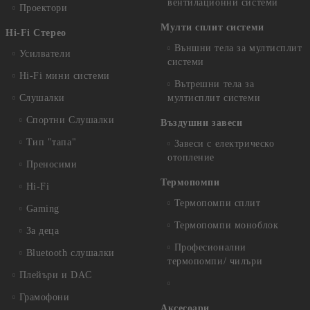
вентилационни системи
Проектори
Мулти сплит системи
Hi-Fi Стерео
Външни тела за мултисплит
Усилватели
системи
Hi-Fi мини системи
Вътрешни тела за
Слушалки
мултисплит системи
Спортни Слушалки
Въздушни завеси
Тип "тапа"
Завеси с електрическо
отопление
Преносими
Термопомпи
Hi-Fi
Термопомпи сплит
Gaming
Термопомпи моноблок
За деца
Професионални
Bluetooth слушалки
термопомпи/ чилъри
Плейъри и DAC
Грамофони
Аксесоари