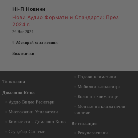
Hi-Fi Новини
Нови Аудио Формати и Стандарти
: През
2024 г.
26 Ное 2024
Абонирай се за новини
Виж всички
Подови климатици
Тонколони
Мобилни климатици
Домашно Кино
Колонни климатици
Аудио Видео Рeсивъри
Монтаж на климатични
Многокални Усилватели
системи
Комплекти - Домашно Кино
Вентилация
Саундбар Системи
Рекуперативни