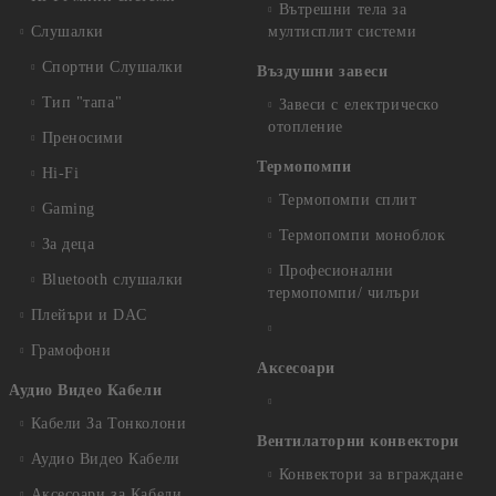
Вътрешни тела за
Слушалки
мултисплит системи
Спортни Слушалки
Въздушни завеси
Тип "тапа"
Завеси с електрическо
отопление
Преносими
Термопомпи
Hi-Fi
Термопомпи сплит
Gaming
Термопомпи моноблок
За деца
Професионални
Bluetooth слушалки
термопомпи/ чилъри
Плейъри и DAC
Грамофони
Аксесоари
Аудио Видео Кабели
Кабели За Тонколони
Вентилаторни конвектори
Аудио Видео Кабели
Конвектори за вграждане
Аксесоари за Кабели