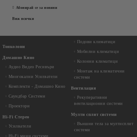
Абонирай се за новини
Виж всички
Подови климатици
Тонколони
Мобилни климатици
Домашно Кино
Колонни климатици
Аудио Видео Рeсивъри
Монтаж на климатични
Многокални Усилватели
системи
Комплекти - Домашно Кино
Вентилация
Саундбар Системи
Рекуперативни
вентилационни системи
Проектори
Мулти сплит системи
Hi-Fi Стерео
Външни тела за мултисплит
Усилватели
системи
Hi-Fi мини системи