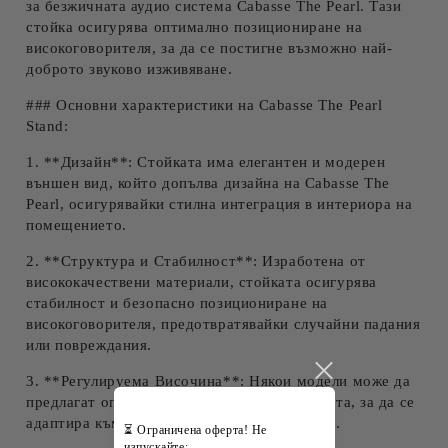
за безжичната аудио система Cabasse The Pearl. Тази
стойка осигурява оптимално позициониране на
високоговорителя, за да се постигне възможно най-
доброто звуково изживяване.
### Основни характеристики на Cabasse The Pearl
Stand:
1. **Дизайн**: Стойката има елегантен и модерен
външен вид, който допълва дизайна на Cabasse The
Pearl, осигурявайки стилна интеграция в интериора на
помещението.
2. **Структура и Стабилност**: Изработена от
висококачествени материали, стойката осигурява
стабилност и безопасно позициониране на
високоговорителя, предотвратявайки случайни падания
или повреждания.
3. **Регулируема Височина**: Някои модели може да
предлагат опции за регулиране на височината, за да се
адаптира към различни условия на слушане.
⏳ Ограничена оферта! Не
изпускайте: