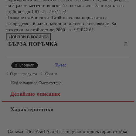
на 3 равни месечни вноски без оскъпяване. За покупки на
стойност до 1000 лв. / €511.31
Плащане на 6 вноски. Стойността на поръчката се
разпределя в 6 равни месечни вноски с оскъпяване. За
покупки на стойност до 2000 лв. / €1022.61
БЪРЗА ПОРЪЧКА
САМО ПОПЪЛНЕТЕ 2 ПОЛЕТА
Tweet
Сподели
Оцени продукта
Сравни
Информация за Съответствие
Съгласен съм с
Политиката за лични данни
Детайлно описание
Ние ще се свържем с вас в рамките на работния ден.
Характеристики
Cabasse The Pearl Stand е специално проектиран стойка