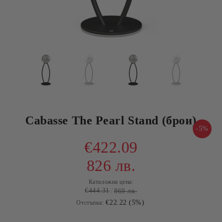
Cabasse The Pearl Stand (брои)
-5%
€422.09
826 лв.
Каталожна цена:
€444.31
869 лв.
€22.22 (5%)
Отстъпка: