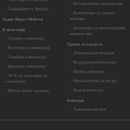
Високостенни конвектори
Захранване и Защита
Конвектори за открит
монтаж
Аудио Видео Мебели
Аксесоари за вентилаторни
Климатици
конвектори
Стенни климатици
Грижа за въздуха
Касетъчни климатици
Домашна вентилация
Таванни климатици
Въздухопречистватели
Канални климатици
Арома дифузери
Wi-Fi и аксесоари за
Овлажнители за въздух
климатици
Влагоуловители
Мулти сплит системи
Бойлери
Термодинамични