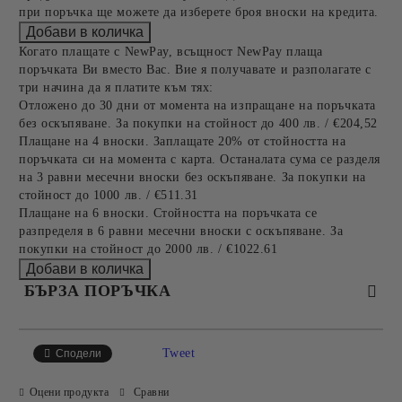
при поръчка ще можете да изберете броя вноски на кредита.
Когато плащате с NewPay, всъщност NewPay плаща
поръчката Ви вместо Вас. Вие я получавате и разполагате с
три начина да я платите към тях:
Отложено до 30 дни от момента на изпращане на поръчката
без оскъпяване. За покупки на стойност до 400 лв. / €204,52
Плащане на 4 вноски. Заплащате 20% от стойността на
поръчката си на момента с карта. Останалата сума се разделя
на 3 равни месечни вноски без оскъпяване. За покупки на
стойност до 1000 лв. / €511.31
Плащане на 6 вноски. Стойността на поръчката се
разпределя в 6 равни месечни вноски с оскъпяване. За
покупки на стойност до 2000 лв. / €1022.61
БЪРЗА ПОРЪЧКА
САМО ПОПЪЛНЕТЕ 2 ПОЛЕТА
Tweet
Сподели
Оцени продукта
Сравни