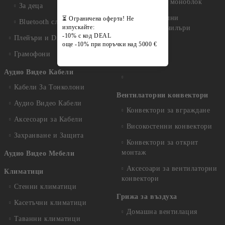
Термопомпи моноблок
За деца
Професионални
⏳ Ограничена оферта! Не
Bluetooth слушалки
изпускайте:
термопомпи/ чилъри
-10% с код DEAL
Плейъри и DAC
още -10% при поръчки над 5000 €
Грамофони
Аксесоари
Аудио Видео Кабели
Кабели За Тонколони
Вентилаторни конвектори
Аудио Видео Кабели
Конвектори за вграждане
Аксесоари за Кабели
Високостенни конвектори
Захранване и Защита
Конвектори за открит
монтаж
Аудио Видео Мебели
Аксесоари за вентилаторни
Климатици
конвектори
Стенни климатици
Грижа за въздуха
Касетъчни климатици
Домашна вентилация
Таванни климатици