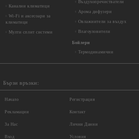
Въздухопречистватели
Канални климатици
Арома дифузери
Wi-Fi и аксесоари за
Овлажнители за въздух
климатици
Влагоуловители
Мулти сплит системи
Бойлери
Термодинамични
Бързи връзки:
Начало
Регистрация
Рекламации
Контакт
За Нас
Лични Данни
Вход
Условия