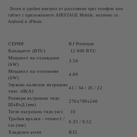
Лесен и удобен контрол от разстояние чрез телефон или
таблет с приложението AIRSTAGE Mobile, налично за
Android и iPhone.
СЕРИЯ
KJ Premium
Капацитет (BTU)
12 000 BTU
Мощност на охлаждане
3.50
(kW)
Мощност на отопление
4.00
(kW)
Звуково налягане вътрешно
41 / 34 / 26 / 22
тяло dB(A)
Размери вътрешно тяло
270х798х240
ШхВхД (мм)
Тегло вътрешно тяло (кг)
10
Tpъбни вpъзĸи - тeчнocт /
6.35 / 9.52
гaз (мм)
Хладилен агент
R32