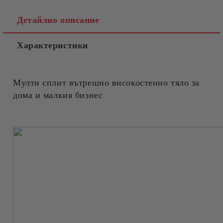
Съгласен съм с
Политиката за лични данни
Детайлно описание
Ние ще се свържем с вас в рамките на работния ден.
Характеристики
Мулти сплит вътрешно високостенно тяло за
дома и малкия бизнес