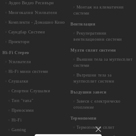
Аудио Видео Рeсивъри
Монтаж на климатични
Многокални Усилватели
системи
Комплекти - Домашно Кино
Вентилация
Саундбар Системи
Рекуперативни
вентилационни системи
Проектори
Мулти сплит системи
Hi-Fi Стерео
Външни тела за мултисплит
Усилватели
системи
Hi-Fi мини системи
Вътрешни тела за
Слушалки
мултисплит системи
Спортни Слушалки
Въздушни завеси
Тип "тапа"
Завеси с електрическо
отопление
Преносими
Термопомпи
Hi-Fi
Термопомпи сплит
Gaming