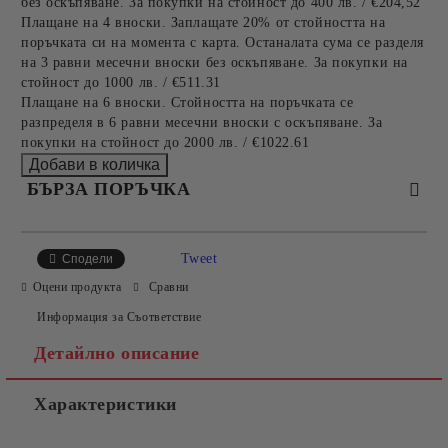
без оскъпяване. За покупки на стойност до 400 лв. / €204,52
Плащане на 4 вноски. Заплащате 20% от стойността на
поръчката си на момента с карта. Останалата сума се разделя
на 3 равни месечни вноски без оскъпяване. За покупки на
стойност до 1000 лв. / €511.31
Плащане на 6 вноски. Стойността на поръчката се
разпределя в 6 равни месечни вноски с оскъпяване. За
покупки на стойност до 2000 лв. / €1022.61
БЪРЗА ПОРЪЧКА
САМО ПОПЪЛНЕТЕ 2 ПОЛЕТА
Tweet
Сподели
Оцени продукта
Сравни
Информация за Съответствие
Съгласен съм с
Политиката за лични данни
Детайлно описание
Ние ще се свържем с вас в рамките на работния ден.
Характеристики