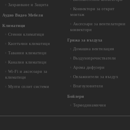
Захранване и Защита
Конвектори за открит
монтаж
Аудио Видео Мебели
Аксесоари за вентилаторни
Климатици
конвектори
Стенни климатици
Грижа за въздуха
Касетъчни климатици
Домашна вентилация
Таванни климатици
Въздухопречистватели
Канални климатици
Арома дифузери
Wi-Fi и аксесоари за
Овлажнители за въздух
климатици
Влагоуловители
Мулти сплит системи
Бойлери
Термодинамични