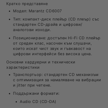
Кратко представяне
Модел: Marantz CD6007
Тип: компакт-диск плейър (CD плеър) със
стандартен CD-драйв и цифрови/
аналогови изходи.
Позициониране: достъпен Hi-Fi CD плейър
от среден клас, насочен към слушачи,
които искат чист звук и гъвкавост на
цифрови интерфейси без висока цена.
Основни хардуерни и технически 
характеристики
Транспортьор: стандартен CD механизъм
с оптимизация за намаляване на вибрации
и jitter при четене.
Поддържани формати:
Audio CD (CD-DA)