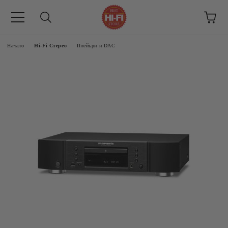
Начало
Hi-Fi Стерео
Плейъри и DAC