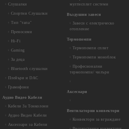
Слушалки
мултисплит системи
Спортни Слушалки
Въздушни завеси
Тип "тапа"
Завеси с електрическо
отопление
Преносими
Термопомпи
Hi-Fi
Термопомпи сплит
Gaming
Термопомпи моноблок
За деца
Професионални
Bluetooth слушалки
термопомпи/ чилъри
Плейъри и DAC
Грамофони
Аксесоари
Аудио Видео Кабели
Кабели За Тонколони
Вентилаторни конвектори
Аудио Видео Кабели
Конвектори за вграждане
Аксесоари за Кабели
Високостенни конвектори