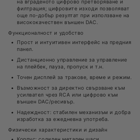
на вграденото цифрово претворяване и
филтрация; цифровите изходи позволяват
още по-добър резултат при използване на
висококачествен външен DAC.
Функционалност и удобство
Прост и интуитивен интерфейс на предния
панел.
Дистанционно управление за управление
на плейбек, пауза, пропуск и т.н.
Точен дисплей за тракове, време и режим.
Възможност за директно свързване към
усилвател чрез RCA или цифрово към
външен DAC/ресивър.
Надеждност: стабилен механизъм и добра
изработка за ежедневна употреба.
Физически характеристики и дизайн
Корпус: солиден метален шаси,