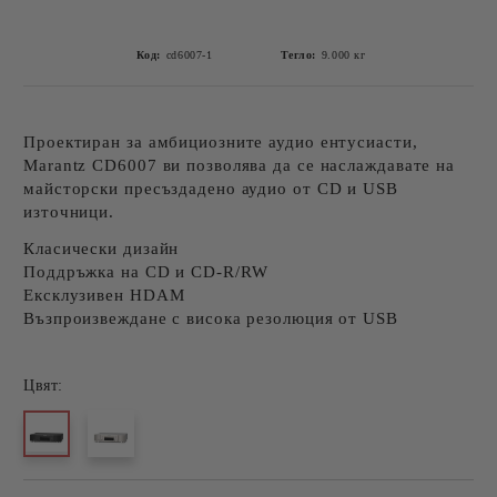
Код:
cd6007-1
Тегло:
9.000
кг
Проектиран за амбициозните аудио ентусиасти,
Marantz CD6007 ви позволява да се наслаждавате на
майсторски пресъздадено аудио от CD и USB
източници.
Класически дизайн
Поддръжка на CD и CD-R/RW
Ексклузивен HDAM
Възпроизвеждане с висока резолюция от USB
Цвят: