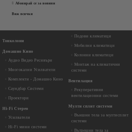
Абонирай се за новини
Виж всички
Подови климатици
Тонколони
Мобилни климатици
Домашно Кино
Колонни климатици
Аудио Видео Рeсивъри
Монтаж на климатични
Многокални Усилватели
системи
Комплекти - Домашно Кино
Вентилация
Саундбар Системи
Рекуперативни
вентилационни системи
Проектори
Мулти сплит системи
Hi-Fi Стерео
Външни тела за мултисплит
Усилватели
системи
Hi-Fi мини системи
Вътрешни тела за