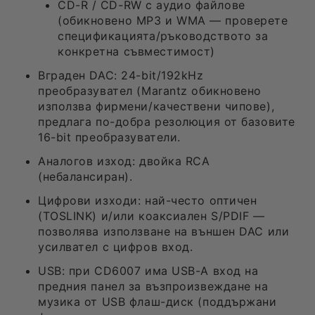
CD-R / CD-RW с аудио файлове
(обикновено MP3 и WMA — проверете
спецификацията/ръководството за
конкретна съвместимост)
Вграден DAC: 24-bit/192kHz
преобразувател (Marantz обикновено
използва фирмени/качествени чипове),
предлага по-добра резолюция от базовите
16-bit преобразуватели.
Аналогов изход: двойка RCA
(небалансиран).
Цифрови изходи: най-често оптичен
(TOSLINK) и/или коаксиален S/PDIF —
позволява използване на външен DAC или
усилвател с цифров вход.
USB: при CD6007 има USB-A вход на
предния панел за възпроизвеждане на
музика от USB флаш-диск (поддържани