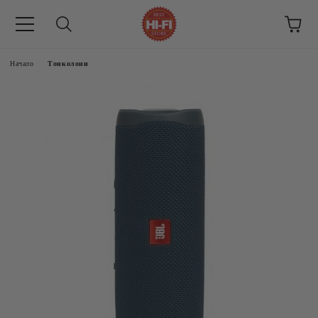
Начало
Тонколони