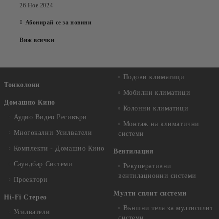
26 Ное 2024
Абонирай се за новини
Виж всички
Подови климатици
Тонколони
Мобилни климатици
Домашно Кино
Колонни климатици
Аудио Видео Рeсивъри
Монтаж на климатични
Многокални Усилватели
системи
Комплекти - Домашно Кино
Вентилация
Саундбар Системи
Рекуперативни
вентилационни системи
Проектори
Мулти сплит системи
Hi-Fi Стерео
Външни тела за мултисплит
Усилватели
системи