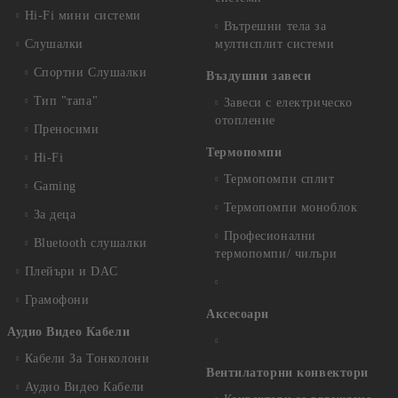
Hi-Fi мини системи
Вътрешни тела за
Слушалки
мултисплит системи
Спортни Слушалки
Въздушни завеси
Тип "тапа"
Завеси с електрическо
отопление
Преносими
Термопомпи
Hi-Fi
Термопомпи сплит
Gaming
Термопомпи моноблок
За деца
Професионални
Bluetooth слушалки
термопомпи/ чилъри
Плейъри и DAC
Грамофони
Аксесоари
Аудио Видео Кабели
Кабели За Тонколони
Вентилаторни конвектори
Аудио Видео Кабели