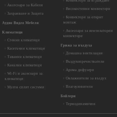
Конвектори за вграждане
Аксесоари за Кабели
Високостенни конвектори
Захранване и Защита
Конвектори за открит
монтаж
Аудио Видео Мебели
Аксесоари за вентилаторни
Климатици
конвектори
Стенни климатици
Грижа за въздуха
Касетъчни климатици
Домашна вентилация
Таванни климатици
Въздухопречистватели
Канални климатици
Арома дифузери
Wi-Fi и аксесоари за
Овлажнители за въздух
климатици
Влагоуловители
Мулти сплит системи
Бойлери
Термодинамични