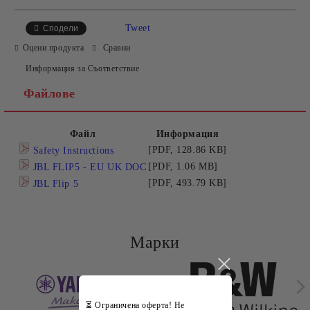
САМО ПОПЪЛНЕТЕ 2 ПОЛЕТА
Tweet
Сподели
Оцени продукта
Сравни
Информация за Съответствие
Съгласен съм с
Политиката за лични данни
Файлове
Ние ще се свържем с вас в рамките на работния ден.
Файл
Информация
[PDF, 128.86 KB]
Safety Instructions
[PDF, 1.06 MB]
JBL FLIP5 - EU UK DOC
[PDF, 493.79 KB]
JBL Flip 5
Марки
⏳ Ограничена оферта! Не