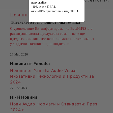
изпускайте:
-10% с код DEAL
още -10% при поръчки над 5000 €
Новини
Висококачествена климатична техника
С удоволствие Ви информираме, че BestHiFiStore
разширява своята продуктова гама и вече ще
предлага висококачествена климатична техника от
утвърдени световни производители.
27 Мар 2026
Новини от Yamaha
Новини от Yamaha Audio Visual:
Иновативни Технологии и Продукти за
2024
27 Ное 2024
Hi-Fi Новини
Нови Аудио Формати и Стандарти
: През
2024 г.